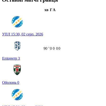
хв
Г
А
УПЛ
15:30,
02 серп. 2026
90
ʼ
0
0
0
0
Епіцентр
3
Оболонь
0