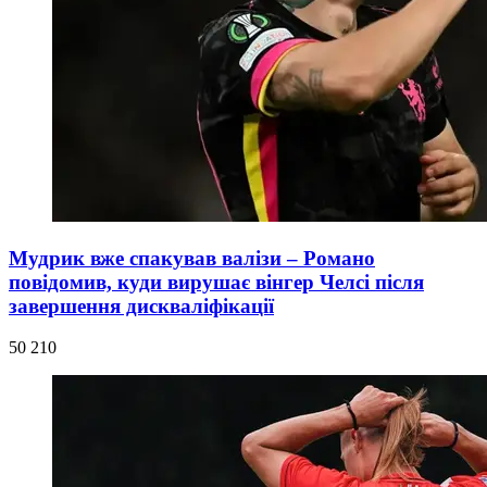
Мудрик вже спакував валізи – Романо
повідомив, куди вирушає вінгер Челсі після
завершення дискваліфікації
50 210