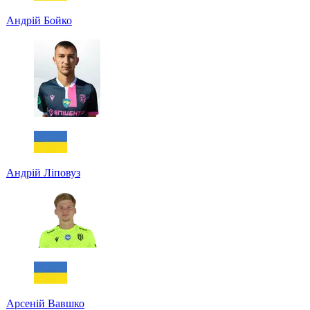
Андрій Бойко
Андрій Ліповуз
Арсеній Вавшко