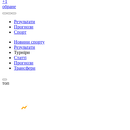
+
1
обране
Результати
Прогнози
Спорт
Новини спорту
Результати
Турніри
Статті
Прогнози
Трансфери
топ