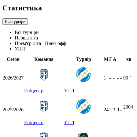
Статистика
Всі турніри
Всі турніри
Перша ліга
Прем'єр-ліга - Плей-офф
УПЛ
Сезон
Команда
Турнір
М
Г
А
хв
2026/2027
1
-
-
-
-
90
ʼ
Епіцентр
УПЛ
2004
2025/2026
24
2
3
1
-
ʼ
Епіцентр
УПЛ