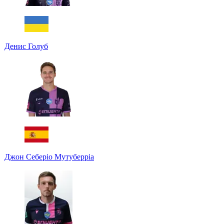
Денис Голуб
Джон Себеріо Мутуберріа