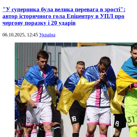
"У суперника була велика перевага в зрості":
автор історичного гола Епіцентру в УПЛ про
чергову поразку і 20 ударів
06.10.2025, 12:45
Україна