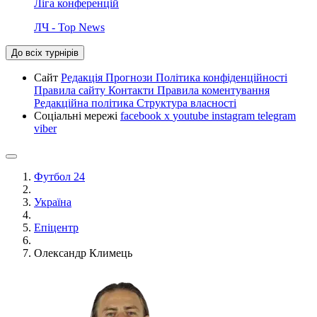
Ліга конференцій
ЛЧ - Top News
До всіх турнірів
Сайт
Редакція
Прогнози
Політика конфіденційності
Правила сайту
Контакти
Правила коментування
Редакційна політика
Структура власності
Соціальні мережі
facebook
x
youtube
instagram
telegram
viber
Футбол 24
Україна
Епіцентр
Олександр Климець