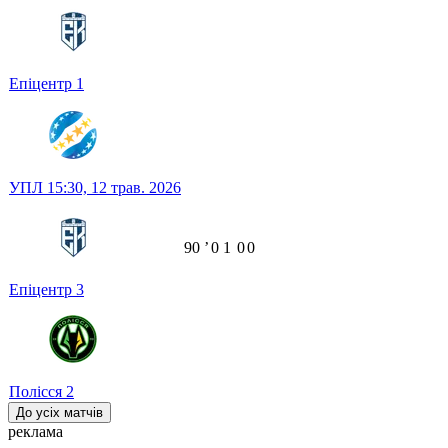
Епіцентр
1
УПЛ
15:30,
12 трав. 2026
90
ʼ
0
1
0
0
Епіцентр
3
Полісся
2
До усіх матчів
реклама