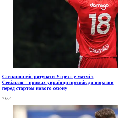
Степанов міг рятувати Утрехт у матчі з
Севільєю – промах українця призвів до поразки
перед стартом нового сезону
7 604