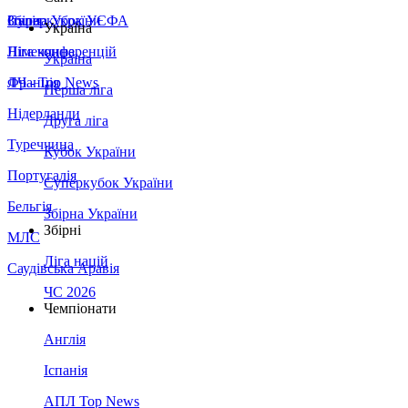
Збірна України
Італія
Суперкубок УЄФА
Україна
Німеччина
Ліга конференцій
Україна
Франція
ЛЧ - Top News
Перша ліга
Нідерланди
Друга ліга
Туреччина
Кубок України
Португалія
Суперкубок України
Бельгія
Збірна України
Збірні
МЛС
Ліга націй
Саудівська Аравія
ЧС 2026
Чемпіонати
Англія
Іспанія
АПЛ Top News