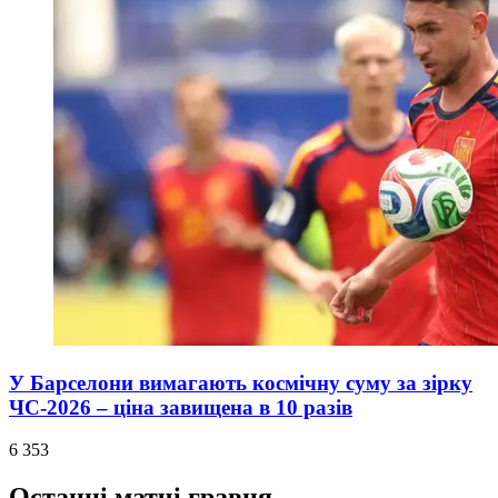
У Барселони вимагають космічну суму за зірку
ЧС-2026 – ціна завищена в 10 разів
6 353
Останні матчі гравця