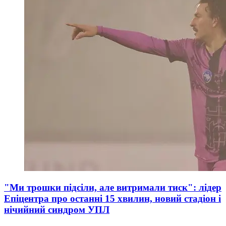
"Ми трошки підсіли, але витримали тиск": лідер
Епіцентра про останні 15 хвилин, новий стадіон і
нічийний синдром УПЛ