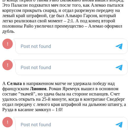
Это Паласон подхватил мяч после того, как Алемао пытался
корпусом прикрыть снаряд, и отдал разрезную передачу на
левый край штрафной, где был Альваро Гарсия, который
легко реализовал свой момент – 2:1. А под конец второй
половины Райо увеличил преимущество – Алемао оформил
дубль.
А
Сельта
в напряженном матче не удержала победу над
французским
Лионом
. Роман Яремчук вышел в основном
составе "ткачей", но удача была на стороне испанцев. Счет
удалось открыть на 25-й минуте, когда в контратаке Сведберг
отдал передачу с левого края штрафной на дальнюю штангу, а
Руэда в касание замкнул – 1:0!