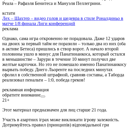
Реала – Рафаэля Бенитеса и Мануэля Пеллегрини.
кстати
Лех – Шахтер – видео голов и шедевра в стиле Роналдиньо в
матче 1/8 финала Лиги конференций
реклама
Однако, сама игра откровенно не порадовала. Даже 12 ударов
на двоих за первый тайм не поразили – только два из них (оба
в активе Бетиса) пришлись в створ ворот. А начало второй
половины ушло в минус для Панатинаикоса, который остался
в меньшинстве – Зарури в течение 10 минут получил две
желтые карточки. Но это не помешало именно Панатинаикосу
вырвать победу. Диего Льоренте на последних минутах
сфолил в собственной штрафной, сравняв составы, а Таборда
реализовал пенальти – 1:0, победа греков!
рекламная информация
обратите внимание
21+
Этот материал предназначен для лиц старше 21 года.
Участь в азартних іграх може викликати ігрову залежність.
Дотримуйтесь правил (принципів) відповідальної гри