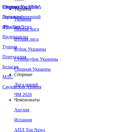
Сборная Украины
Италия
Суперкубок УЕФА
Украина
Германия
Лига конференций
Украина
Франция
ЛЧ - Top News
Первая лига
Нидерланды
Вторая лига
Турция
Кубок Украины
Португалия
Суперкубок Украины
Бельгия
Сборная Украины
Сборные
МЛС
Лига наций
Саудовская Аравия
ЧМ 2026
Чемпионаты
Англия
Испания
АПЛ Top News