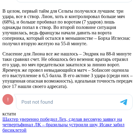
В целом, первый тайм для Сельты получился лучшим: три
удара, все в створ. Лион, хоть и контролировал больше мяч
(68%), и больше пробивал по воротам (7 ударов) лишь
однажды попал в створ. Во второй половине ситуация
улучшилась, ведь французы начали давить на ворота
соперника, который остался в меньшинстве – Борха Иглесиас
получил вторую желтую на 55-й минуте.
Спасение для Лиона все же нашлось – Эндрик на 88-й минуте
таки сравнял счет. Не обошлось без везения: вратарь отразил
его удар, но мяч предательски закатился за линию ворот.
Яремчук же провел невыдающийся матч – Sofascore оценила
его выступление в 6,5 балла. В его активе 3 удара (среди них –
упущенная опасная возможность), идеальная точность передач
(все 17 нашли своего адресата).
кстати
Шахтер уверенно победил Лех, сделав весомую заявку на
четвертьфинал ЛК – бразильцы устроили шоу, Исаке забил
бисиклетой