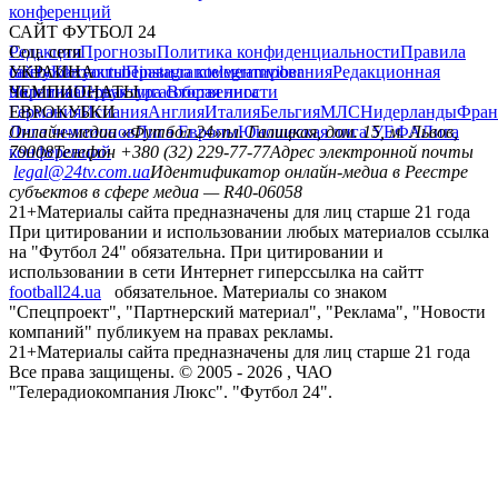
конференций
САЙТ ФУТБОЛ 24
Редакция
Соц. сети
Прогнозы
Политика конфиденциальности
Правила
сайту
facebook
УКРАИНА
Контакты
x
youtube
Правила комментирования
instagram
telegram
viber
Редакционная
политика
Украина
ЧЕМПИОНАТЫ
Первая лига
Структура собственности
Вторая лига
Германия
ЕВРОКУБКИ
Испания
Англия
Италия
Бельгия
МЛС
Нидерланды
Фран
Лига чемпионов
Онлайн-медиа «Футбол 24»
Лига Европы
пл. Галицкая, дом. 15, м. Львов,
Юношеская лига УЕФА
Лига
конференций
79008
Телефон +380 (32) 229-77-77
Адрес электронной почты
legal@24tv.com.ua
Идентификатор онлайн-медиа в Реестре
субъектов в сфере медиа — R40-06058
21+
Материалы сайта предназначены для лиц старше 21 года
При цитировании и использовании любых материалов ссылка
на "Футбол 24" обязательна. При цитировании и
использовании в сети Интернет гиперссылка на сайтт
football24.ua
обязательное. Материалы со знаком
"Спецпроект", "Партнерский материал", "Реклама", "Новости
компаний" публикуем на правах рекламы.
21+
Материалы сайта предназначены для лиц старше 21 года
Все права защищены. © 2005 -
2026
, ЧАО
"Телерадиокомпания Люкс". "Футбол 24".