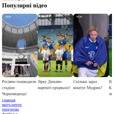
главная
матч-центр
прогнозы
футбол +