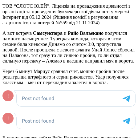
ТОВ “СЛОТС Ю.ЕЙ”. Ліцензія на провадження діяльності з
організації та проведення букмекерської діяльності у мережі
Інтернет від 05.12.2024 (Рішення комісії з регулювання
азартних ігор та лотерей №559 від 21.11.2024).
А вот встреча
Самсунспора
и
Райо Вальекано
получился
намного насыщеннее. Турецкая команда, которая в этом
сезоне била киевское Динамо со счетом 3:0, пропустила
первой. После прострела с левого фланга Унай Лопес сбросил
на Паласона, тот сразу то ли сильно пробил, то ли отдал
сильную передачу – Алемао в касание направил мяч в ворота.
Через 6 минут Мариус сравнял счет, мощно пробив после
розыгрыша штрафного и серии рикошетов. Удар получился
классным – мяч от перекладины залетел в ворота.
В конце первого тайма Райо Вальекано вновь вышел вперед.