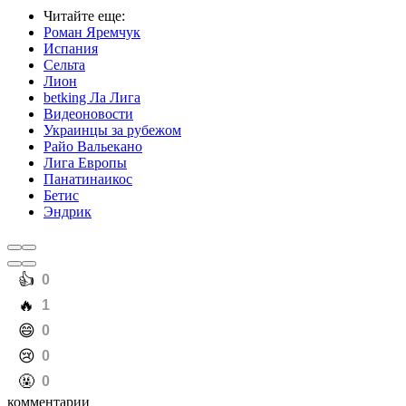
Читайте еще
:
Роман Яремчук
Испания
Сельта
Лион
betking Ла Лига
Видеоновости
Украинцы за рубежом
Райо Вальекано
Лига Европы
Панатинаикос
Бетис
Эндрик
️👍
0
️🔥
1
️😄
0
️😢
0
️🤬
0
комментарии