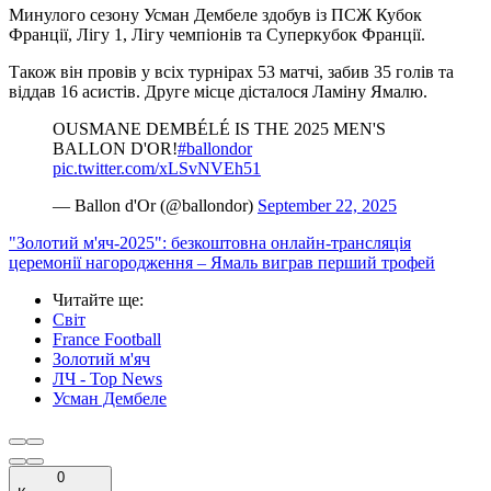
Минулого сезону Усман Дембеле здобув із ПСЖ Кубок
Франції, Лігу 1, Лігу чемпіонів та Суперкубок Франції.
Також він провів у всіх турнірах 53 матчі, забив 35 голів та
віддав 16 асистів. Друге місце дісталося Ламіну Ямалю.
OUSMANE DEMBÉLÉ IS THE 2025 MEN'S
BALLON D'OR!
#ballondor
pic.twitter.com/xLSvNVEh51
— Ballon d'Or (@ballondor)
September 22, 2025
"Золотий м'яч-2025": безкоштовна онлайн-трансляція
церемонії нагородження – Ямаль виграв перший трофей
Читайте ще
:
Світ
France Football
Золотий м'яч
ЛЧ - Top News
Усман Дембеле
0