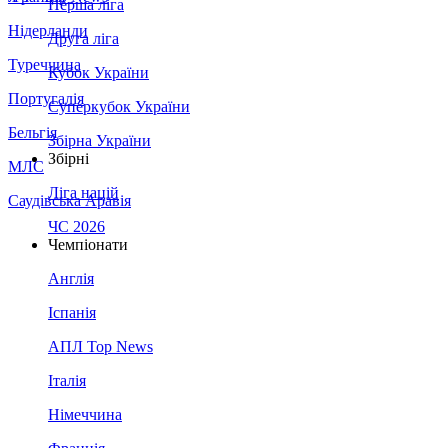
Перша ліга
Нідерланди
Друга ліга
Туреччина
Кубок України
Португалія
Суперкубок України
Бельгія
Збірна України
Збірні
МЛС
Ліга націй
Саудівська Аравія
ЧС 2026
Чемпіонати
Англія
Іспанія
АПЛ Top News
Італія
Німеччина