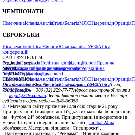
ЧЕМПІОНАТИ
Німеччина
Іспанія
Англія
Італія
Бельгія
МЛС
Нідерланди
Франція
П
ЄВРОКУБКИ
Ліга чемпіонів
Ліга Європи
Юнацька ліга УЄФА
Ліга
конференцій
САЙТ ФУТБОЛ 24
Редакція
Соціальні мережі
Прогнози
Політика конфіденційності
Правила
сайту
facebook
УКРАЇНА
Контакти
x
youtube
Правила коментування
instagram
telegram
viber
Редакційна
політика
Україна
ЧЕМПІОНАТИ
Перша ліга
Структура власності
Друга ліга
Німеччина
ЄВРОКУБКИ
Іспанія
Англія
Італія
Бельгія
МЛС
Нідерланди
Франція
П
Ліга чемпіонів
Онлайн-медіа «Футбол 24»
Ліга Європи
Юнацька ліга УЄФА
пл. Галицька, буд. 15, м. Львів,
Ліга
конференцій
79008
Телефон +380 (32) 229-77-77
Адреса електронної пошти
—
legal@24tv.com.ua
Ідентифікатор онлайн-медіа в Реєстрі
суб’єктів у сфері медіа — R40-06058
21+
Матеріали сайту призначені для осіб старше 21 року
При цитуванні і використанні будь-яких матеріалів посилання
на "Футбол 24" обов'язкове. При цитуванні і використанні в
мережі Інтернет гіперпосилання на сайт
football24.ua
обов'язкове. Матеріали зі знаком "Спецпроект",
"Партнерський матеріал", "Реклама", "Новини компаній"