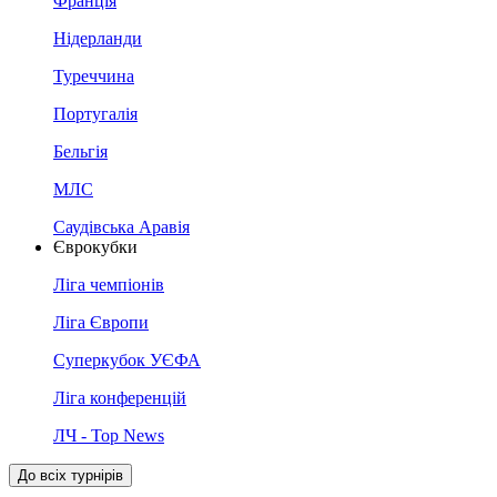
Франція
Нідерланди
Туреччина
Португалія
Бельгія
МЛС
Саудівська Аравія
Єврокубки
Ліга чемпіонів
Ліга Європи
Суперкубок УЄФА
Ліга конференцій
ЛЧ - Top News
До всіх турнірів