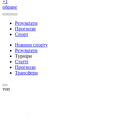
+
1
обране
Результати
Прогнози
Спорт
Новини спорту
Результати
Турніри
Статті
Прогнози
Трансфери
топ