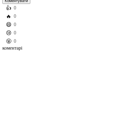
Коментувати
️👍
0
️🔥
0
️😄
0
️😢
0
️🤬
0
коментарі