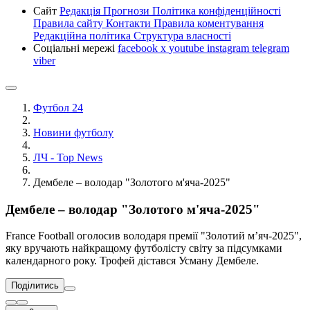
Сайт
Редакція
Прогнози
Політика конфіденційності
Правила сайту
Контакти
Правила коментування
Редакційна політика
Структура власності
Соціальні мережі
facebook
x
youtube
instagram
telegram
viber
Футбол 24
Новини футболу
ЛЧ - Top News
Дембеле – володар "Золотого м'яча-2025"
Дембеле – володар "Золотого м'яча-2025"
France Football оголосив володаря премії "Золотий м’яч-2025",
яку вручають найкращому футболісту світу за підсумками
календарного року. Трофей дістався Усману Дембеле.
Поділитись