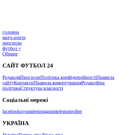
головна
матч-центр
прогнози
футбол +
Обране
САЙТ ФУТБОЛ 24
Редакція
Прогнози
Політика конфіденційності
Правила
сайту
Контакти
Правила коментування
Редакційна
політика
Структура власності
Соціальні мережі
facebook
x
youtube
instagram
telegram
viber
УКРАЇНА
Україна
Перша ліга
Друга ліга