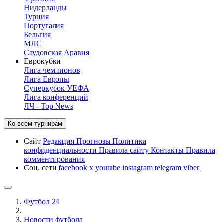
Нидерланды
Турция
Португалия
Бельгия
МЛС
Саудовская Аравия
Еврокубки
Лига чемпионов
Лига Европы
Суперкубок УЕФА
Лига конференций
ЛЧ - Top News
Ко всем турнирам
Сайт
Редакция
Прогнозы
Политика
конфиденциальности
Правила сайту
Контакты
Правила
комментирования
Соц. сети
facebook
x
youtube
instagram
telegram
viber
Футбол 24
Новости футбола