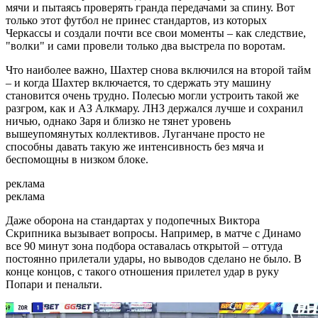
мячи и пытаясь проверять гранда передачами за спину. Вот
только этот футбол не принес стандартов, из которых
Черкассы и создали почти все свои моменты – как следствие,
"волки" и сами провели только два выстрела по воротам.
Что наиболее важно, Шахтер снова включился на второй тайм
– и когда Шахтер включается, то сдержать эту машину
становится очень трудно. Полесью могли устроить такой же
разгром, как и АЗ Алкмару. ЛНЗ держался лучше и сохранил
ничью, однако Заря и близко не тянет уровень
вышеупомянутых коллективов. Луганчане просто не
способны давать такую же интенсивность без мяча и
беспомощны в низком блоке.
реклама
реклама
Даже оборона на стандартах у подопечных Виктора
Скрипника вызывает вопросы. Например, в матче с Динамо
все 90 минут зона подбора оставалась открытой – оттуда
постоянно прилетали удары, но выводов сделано не было. В
конце концов, с такого отношения прилетел удар в руку
Попари и пенальти.