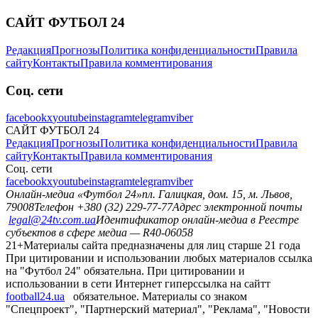
САЙТ ФУТБОЛ 24
Редакция
Прогнозы
Политика конфиденциальности
Правила
сайту
Контакты
Правила комментирования
Соц. сети
facebook
x
youtube
instagram
telegram
viber
САЙТ ФУТБОЛ 24
Редакция
Прогнозы
Политика конфиденциальности
Правила
сайту
Контакты
Правила комментирования
Соц. сети
facebook
x
youtube
instagram
telegram
viber
Онлайн-медиа «Футбол 24»
пл. Галицкая, дом. 15, м. Львов,
79008
Телефон +380 (32) 229-77-77
Адрес электронной почты
legal@24tv.com.ua
Идентификатор онлайн-медиа в Реестре
субъектов в сфере медиа — R40-06058
21+
Материалы сайта предназначены для лиц старше 21 года
При цитировании и использовании любых материалов ссылка
на "Футбол 24" обязательна. При цитировании и
использовании в сети Интернет гиперссылка на сайтт
football24.ua
обязательное. Материалы со знаком
"Спецпроект", "Партнерский материал", "Реклама", "Новости