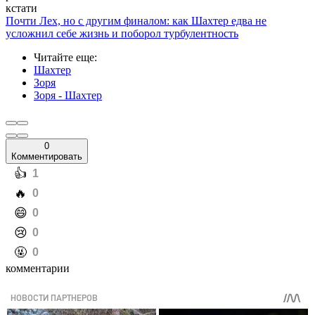
кстати
Почти Лех, но с другим финалом: как Шахтер едва не
усложнил себе жизнь и поборол турбулентность
Читайте еще
:
Шахтер
Зоря
Зоря - Шахтер
0
Комментировать
️👍
1
️🔥
0
️😄
0
️😢
0
️🤬
0
комментарии