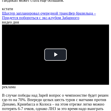
гандикап может стать еще большим.
кстати
Шахтер запланировал очередной трансфер бразильца –
Придется побороться с экс-клубом Забарного
видео дня
Play
Video
реклама
В случае победы над Зарей вопрос о чемпионстве будет решен
где-то на 70%. Впереди целых шесть туров с матчами против
Динамо, Кривбасса и Колоса – на этом отрезке легко можно
потерять 6-7 очков, однако ЛНЗ за это время надо выиграть