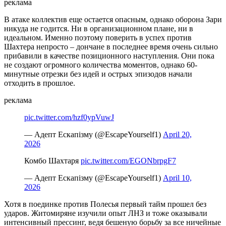
реклама
В атаке коллектив еще остается опасным, однако оборона Зари
никуда не годится. Ни в организационном плане, ни в
идеальном. Именно поэтому поверить в успех против
Шахтера непросто – дончане в последнее время очень сильно
прибавили в качестве позиционного наступления. Они пока
не создают огромного количества моментов, однако 60-
минутные отрезки без идей и острых эпизодов начали
отходить в прошлое.
реклама
pic.twitter.com/hzf0ypVuwJ
— Адепт Ескапізму (@EscapeYourself1)
April 20,
2026
Комбо Шахтаря
pic.twitter.com/EGONbrpgF7
— Адепт Ескапізму (@EscapeYourself1)
April 10,
2026
Хотя в поединке против Полесья первый тайм прошел без
ударов. Житомиряне изучили опыт ЛНЗ и тоже оказывали
интенсивный прессинг, ведя бешеную борьбу за все ничейные