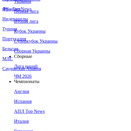
Украина
Франция
ЛЧ - Top News
Первая лига
Нидерланды
Вторая лига
Турция
Кубок Украины
Португалия
Суперкубок Украины
Бельгия
Сборная Украины
Сборные
МЛС
Лига наций
Саудовская Аравия
ЧМ 2026
Чемпионаты
Англия
Испания
АПЛ Top News
Италия