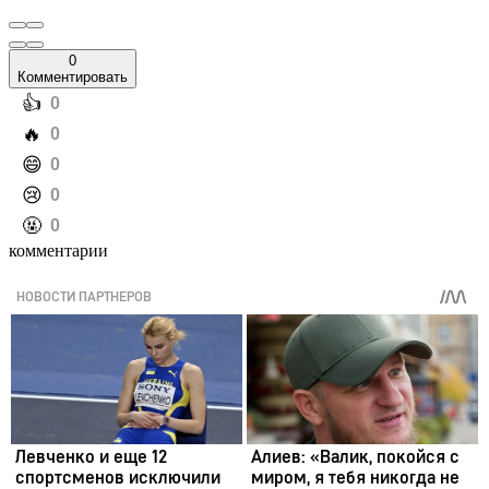
0
Комментировать
️👍
0
️🔥
0
️😄
0
️😢
0
️🤬
0
комментарии