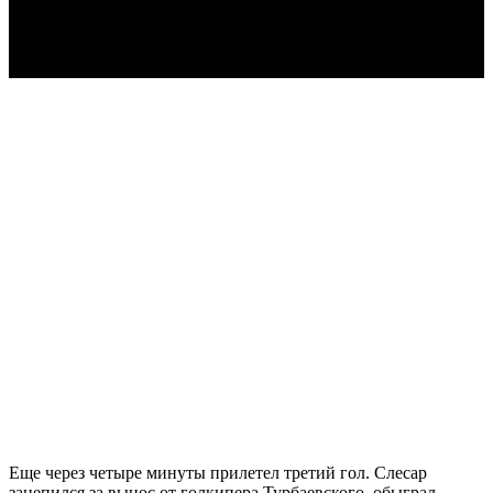
Video
Еще через четыре минуты прилетел третий гол. Слесар
зацепился за вынос от голкипера Турбаевского, обыграл