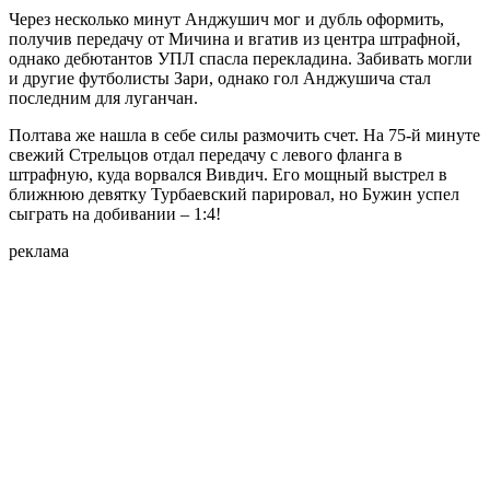
Через несколько минут Анджушич мог и дубль оформить,
получив передачу от Мичина и вгатив из центра штрафной,
однако дебютантов УПЛ спасла перекладина. Забивать могли
и другие футболисты Зари, однако гол Анджушича стал
последним для луганчан.
Полтава же нашла в себе силы размочить счет. На 75-й минуте
свежий Стрельцов отдал передачу с левого фланга в
штрафную, куда ворвался Вивдич. Его мощный выстрел в
ближнюю девятку Турбаевский парировал, но Бужин успел
сыграть на добивании – 1:4!
реклама