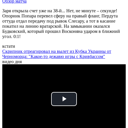
Обзор матча
Заря открыла счет уже на 38-й... Нет, не минуте – секунде!
Опорник Попара перевел сферу на правый фланг, Пердута
оттуда отдал передачу под рывок Слесару, а тот в касание
покатил на линию вратарской. На замыкании оказался
Будковский, который прошил Восконяна ударом в ближний
угол. 0:1!
кстати
Скрипник отреагировал на вылет из Кубка Украины от
Черноморца: "Какое-то дежавю игры с Кривбассом"
видео дня
Play
Video