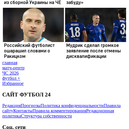
главная
матч-центр
ЧС 2026
футбол +
Избранное
САЙТ ФУТБОЛ 24
Редакция
Прогнозы
Политика конфиденциальности
Правила
сайту
Контакты
Правила комментирования
Редакционная
политика
Структура собственности
Соц. сети