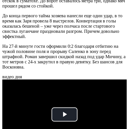
отскок в суматохе. До ворот оставалось метра три, однако мяч
прошел рядом со стойкой.
До конца первого тайма хозяева нанесли еще один удар, в то
время как Заря провела 8 выстрелов. Конвертация в голы
оказалась бешеной – уже через полчаса после стартового
свистка луганчане праздновали разгром. Причем довольно
эффектный.
На 27-й минуте гости оформили 0:2 благодаря отбитию на
чужой половине поля и прорыву Саленко в зону перед
штрафной. Роман завершил скидкой назад под удар Мичину, а
тот метров с 24-х закрутил в правую девятку. Без шансов для
Восконяна.
видео дня
Play