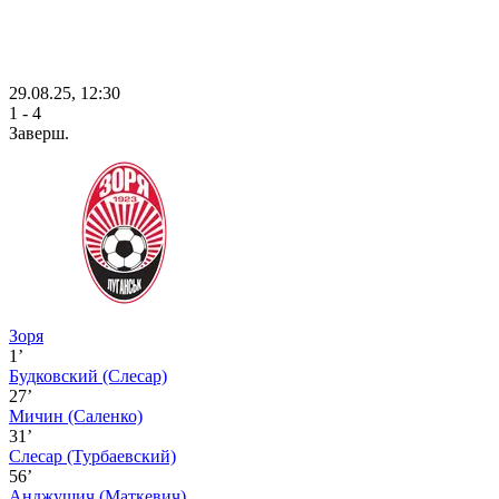
29.08.25, 12:30
1 - 4
Заверш.
Зоря
1’
Будковский
(Слесар)
27’
Мичин
(Саленко)
31’
Слесар
(Турбаевский)
56’
Анджушич
(Маткевич)