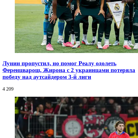
Лунин пропустил, но помог Реалу одолеть
Ференцварош, Жирона с 2 украинцами потеряла
победу над аутсайдером 3-й лиги
4 209