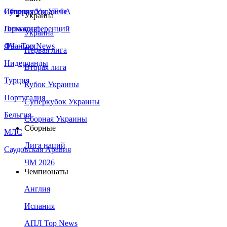
Сборная Украины
Италия
Суперкубок УЕФА
Украина
Германия
Лига конференций
Украина
Франция
ЛЧ - Top News
Первая лига
Нидерланды
Вторая лига
Турция
Кубок Украины
Португалия
Суперкубок Украины
Бельгия
Сборная Украины
Сборные
МЛС
Лига наций
Саудовская Аравия
ЧМ 2026
Чемпионаты
Англия
Испания
АПЛ Top News