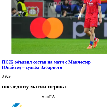
ПСЖ объявил состав на матч с Манчестер
Юнайтед – судьба Забарного
3 929
последниу матчи игрока
мин
Г
А