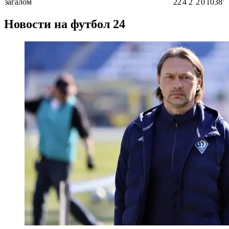
загалом
22
4
2
2
0
1038ʼ
Новости на футбол 24