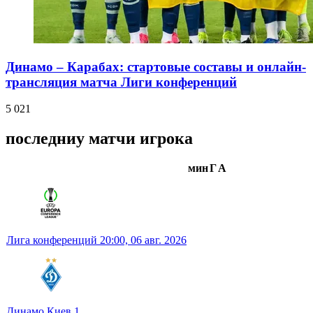
Динамо – Карабах: стартовые составы и онлайн-
трансляция матча Лиги конференций
5 021
последниу матчи игрока
мин
Г
А
Лига конференций
20:00,
06 авг. 2026
Динамо Киев
1