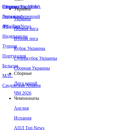
Сборная Украины
Италия
Суперкубок УЕФА
Украина
Германия
Лига конференций
Украина
Франция
ЛЧ - Top News
Первая лига
Нидерланды
Вторая лига
Турция
Кубок Украины
Португалия
Суперкубок Украины
Бельгия
Сборная Украины
Сборные
МЛС
Лига наций
Саудовская Аравия
ЧМ 2026
Чемпионаты
Англия
Испания
АПЛ Top News