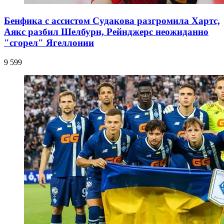
Бенфика с ассистом Судакова разгромила Хартс,
Аякс разбил Шелбурн, Рейнджерс неожиданно
"сгорел" Ягеллонии
9 599