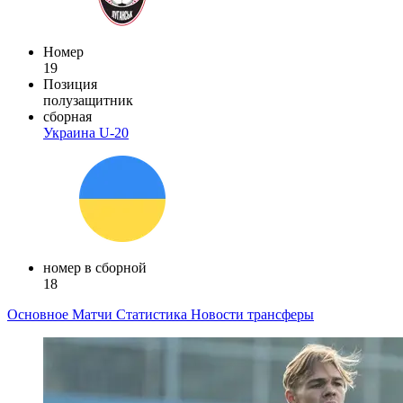
Номер
19
Позиция
полузащитник
сборная
Украина U-20
номер в сборной
18
Основное
Матчи
Статистика
Новости
трансферы