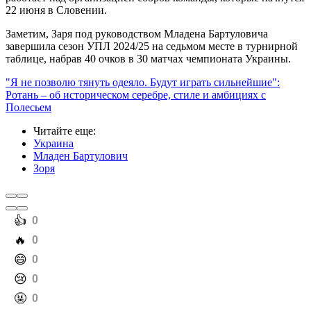
22 июня в Словении.
Заметим, Заря под руководством Младена Бартуловича
завершила сезон УПЛ 2024/25 на седьмом месте в турнирной
таблице, набрав 40 очков в 30 матчах чемпионата Украины.
"Я не позволю тянуть одеяло. Будут играть сильнейшие":
Ротань – об историческом серебре, стиле и амбициях с
Полесьем
Читайте еще
:
Украина
Младен Бартулович
Зоря
️👍
0
️🔥
0
️😄
0
️😢
0
️🤬
0