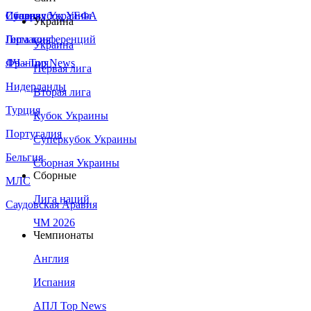
Сборная Украины
Италия
Суперкубок УЕФА
Украина
Германия
Лига конференций
Украина
Франция
ЛЧ - Top News
Первая лига
Нидерланды
Вторая лига
Турция
Кубок Украины
Португалия
Суперкубок Украины
Бельгия
Сборная Украины
Сборные
МЛС
Лига наций
Саудовская Аравия
ЧМ 2026
Чемпионаты
Англия
Испания
АПЛ Top News