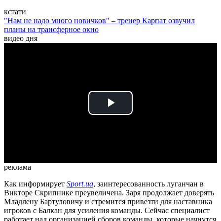
кстати
"Нам не надо много новичков" – тренер Карпат озвучил
планы на трансферное окно
видео дня
Play
Video
реклама
Как информирует
Sport.ua
, заинтересованность луганчан в
Викторе Скрипнике преувеличена. Заря продолжает доверять
Младлену Бартуловичу и стремится привезти для наставника
игроков с Балкан для усиления команды. Сейчас специалист
работает над организацией сборов команды, которые начнутся