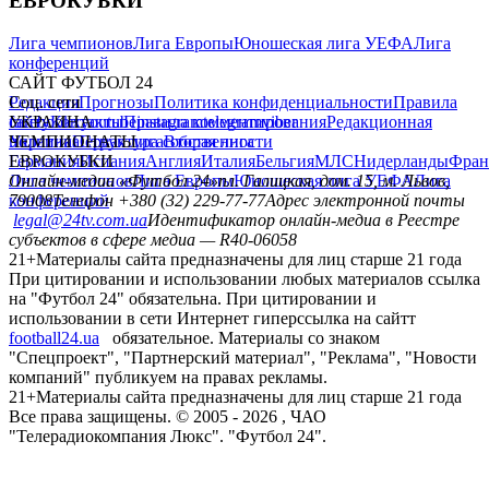
ЕВРОКУБКИ
Лига чемпионов
Лига Европы
Юношеская лига УЕФА
Лига
конференций
САЙТ ФУТБОЛ 24
Редакция
Соц. сети
Прогнозы
Политика конфиденциальности
Правила
сайту
facebook
УКРАИНА
Контакты
x
youtube
Правила комментирования
instagram
telegram
viber
Редакционная
политика
Украина
ЧЕМПИОНАТЫ
Первая лига
Структура собственности
Вторая лига
Германия
ЕВРОКУБКИ
Испания
Англия
Италия
Бельгия
МЛС
Нидерланды
Фран
Лига чемпионов
Онлайн-медиа «Футбол 24»
Лига Европы
пл. Галицкая, дом. 15, м. Львов,
Юношеская лига УЕФА
Лига
конференций
79008
Телефон +380 (32) 229-77-77
Адрес электронной почты
legal@24tv.com.ua
Идентификатор онлайн-медиа в Реестре
субъектов в сфере медиа — R40-06058
21+
Материалы сайта предназначены для лиц старше 21 года
При цитировании и использовании любых материалов ссылка
на "Футбол 24" обязательна. При цитировании и
использовании в сети Интернет гиперссылка на сайтт
football24.ua
обязательное. Материалы со знаком
"Спецпроект", "Партнерский материал", "Реклама", "Новости
компаний" публикуем на правах рекламы.
21+
Материалы сайта предназначены для лиц старше 21 года
Все права защищены. © 2005 -
2026
, ЧАО
"Телерадиокомпания Люкс". "Футбол 24".