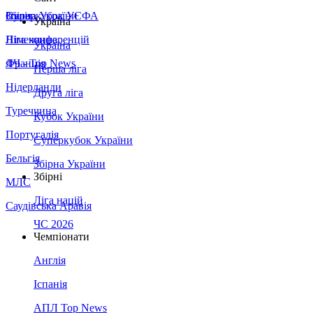
Збірна України
Італія
Суперкубок УЄФА
Україна
Німеччина
Ліга конференцій
Україна
Франція
ЛЧ - Top News
Перша ліга
Нідерланди
Друга ліга
Туреччина
Кубок України
Португалія
Суперкубок України
Бельгія
Збірна України
Збірні
МЛС
Ліга націй
Саудівська Аравія
ЧС 2026
Чемпіонати
Англія
Іспанія
АПЛ Top News