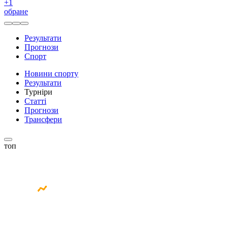
+
1
обране
Результати
Прогнози
Спорт
Новини спорту
Результати
Турніри
Статті
Прогнози
Трансфери
топ