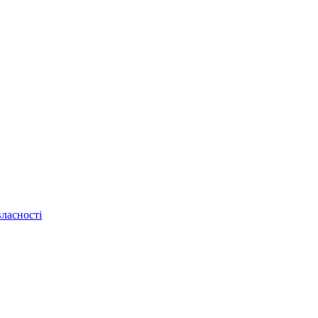
ласності