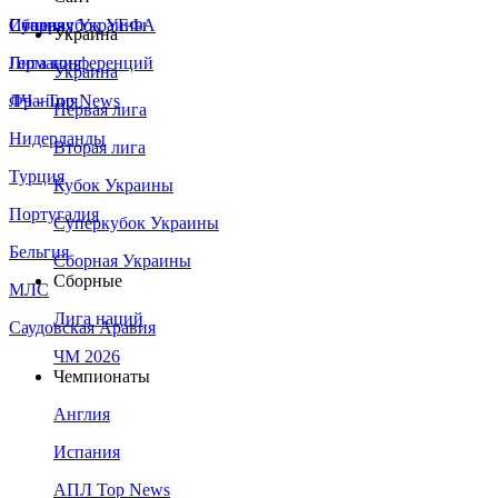
Сборная Украины
Италия
Суперкубок УЕФА
Украина
Германия
Лига конференций
Украина
Франция
ЛЧ - Top News
Первая лига
Нидерланды
Вторая лига
Турция
Кубок Украины
Португалия
Суперкубок Украины
Бельгия
Сборная Украины
Сборные
МЛС
Лига наций
Саудовская Аравия
ЧМ 2026
Чемпионаты
Англия
Испания
АПЛ Top News