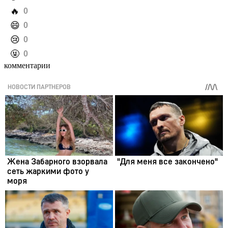
️🔥
0
️😄
0
️😢
0
️🤬
0
комментарии