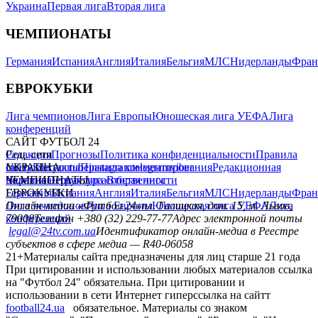
Украина
Первая лига
Вторая лига
ЧЕМПИОНАТЫ
Германия
Испания
Англия
Италия
Бельгия
МЛС
Нидерланды
Фран
ЕВРОКУБКИ
Лига чемпионов
Лига Европы
Юношеская лига УЕФА
Лига
конференций
САЙТ ФУТБОЛ 24
Редакция
Соц. сети
Прогнозы
Политика конфиденциальности
Правила
сайту
facebook
УКРАИНА
Контакты
x
youtube
Правила комментирования
instagram
telegram
viber
Редакционная
политика
Украина
ЧЕМПИОНАТЫ
Первая лига
Структура собственности
Вторая лига
Германия
ЕВРОКУБКИ
Испания
Англия
Италия
Бельгия
МЛС
Нидерланды
Фран
Лига чемпионов
Онлайн-медиа «Футбол 24»
Лига Европы
пл. Галицкая, дом. 15, м. Львов,
Юношеская лига УЕФА
Лига
конференций
79008
Телефон +380 (32) 229-77-77
Адрес электронной почты
legal@24tv.com.ua
Идентификатор онлайн-медиа в Реестре
субъектов в сфере медиа — R40-06058
21+
Материалы сайта предназначены для лиц старше 21 года
При цитировании и использовании любых материалов ссылка
на "Футбол 24" обязательна. При цитировании и
использовании в сети Интернет гиперссылка на сайтт
football24.ua
обязательное. Материалы со знаком