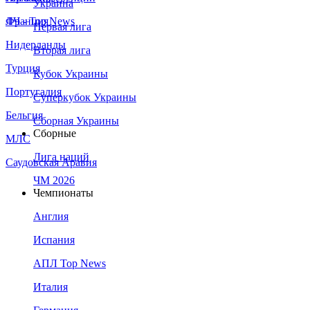
Украина
Франция
ЛЧ - Top News
Первая лига
Нидерланды
Вторая лига
Турция
Кубок Украины
Португалия
Суперкубок Украины
Бельгия
Сборная Украины
Сборные
МЛС
Лига наций
Саудовская Аравия
ЧМ 2026
Чемпионаты
Англия
Испания
АПЛ Top News
Италия