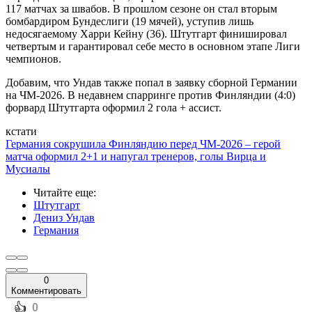
117 матчах за швабов. В прошлом сезоне он стал вторым
бомбардиром Бундеслиги (19 мячей), уступив лишь
недосягаемому Харри Кейну (36). Штутгарт финишировал
четвертым и гарантировал себе место в основном этапе Лиги
чемпионов.
Добавим, что Ундав также попал в заявку сборной Германии
на ЧМ-2026. В недавнем спарринге против Финляндии (4:0)
форвард Штутгарта оформил 2 гола + ассист.
кстати
Германия сокрушила Финляндию перед ЧМ-2026 – герой
матча оформил 2+1 и напугал тренеров, голы Вирца и
Мусиалы
Читайте еще
:
Штутгарт
Дениз Ундав
Германия
0
Комментировать
️👍
0