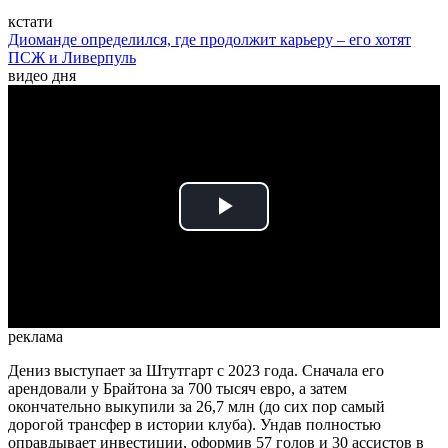
кстати
Диоманде определился, где продолжит карьеру – его хотят
ПСЖ и Ливерпуль
видео дня
Play
Video
реклама
Дениз выступает за Штутгарт с 2023 года. Сначала его
арендовали у Брайтона за 700 тысяч евро, а затем
окончательно выкупили за 26,7 млн (до сих пор самый
дорогой трансфер в истории клуба). Ундав полностью
оправдывает инвестиции, оформив 57 голов и 30 ассистов в