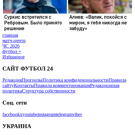
главная
матч-центр
ЧС 2026
футбол +
Избранное
САЙТ ФУТБОЛ 24
Редакция
Прогнозы
Политика конфиденциальности
Правила
сайту
Контакты
Правила комментирования
Редакционная
политика
Структура собственности
Соц. сети
facebook
x
youtube
instagram
telegram
viber
УКРАИНА