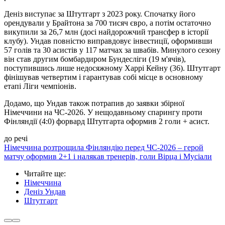
Деніз виступає за Штутгарт з 2023 року. Спочатку його
орендували у Брайтона за 700 тисяч євро, а потім остаточно
викупили за 26,7 млн (досі найдорожчий трансфер в історії
клубу). Ундав повністю виправдовує інвестиції, оформивши
57 голів та 30 асистів у 117 матчах за швабів. Минулого сезону
він став другим бомбардиром Бундесліги (19 м'ячів),
поступившись лише недосяжному Харрі Кейну (36). Штутгарт
фінішував четвертим і гарантував собі місце в основному
етапі Ліги чемпіонів.
Додамо, що Ундав також потрапив до заявки збірної
Німеччини на ЧС-2026. У нещодавньому спарингу проти
Фінляндії (4:0) форвард Штутгарта оформив 2 голи + асист.
до речі
Німеччина розтрощила Фінляндію перед ЧС-2026 – герой
матчу оформив 2+1 і налякав тренерів, голи Вірца і Мусіали
Читайте ще
:
Німеччина
Деніз Ундав
Штутгарт