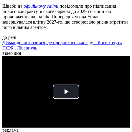
Шваби на
офіційному сайті
повідомили про підписання
нового контракту зі своєю зіркою до 2029-го з опцією
продовження ще на рік. Попередня угода Ундава
завершувалася влітку 2027-го, що створювало ризик втратити
його вільним агентом.
до речі
Діоманде визначився, де продовжить кар'єру – його хочуть
ПСЖ і Ліверпуль
відео дня
Play
Video
реклама