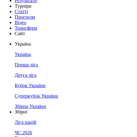
Результати
Турніри
Статті
Прогнози
Відео
Трансфери
Сайт
Україна
Україна
Перша ліга
Друга ліга
Кубок України
Суперкубок України
Збірна України
Збірні
Ліга націй
ЧС 2026