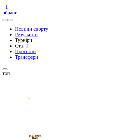
+
1
обране
Новини спорту
Результати
Турніри
Статті
Прогнози
Трансфери
топ