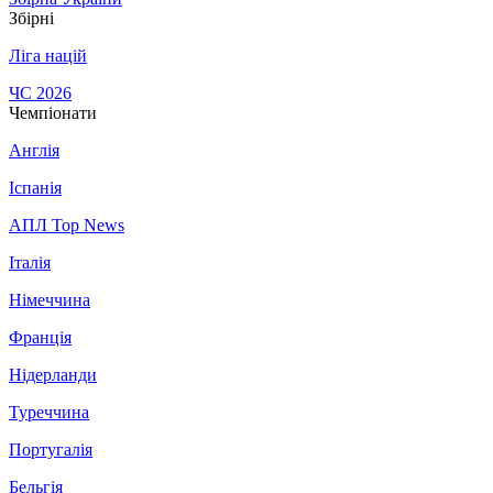
Збірні
Ліга націй
ЧС 2026
Чемпіонати
Англія
Іспанія
АПЛ Top News
Італія
Німеччина
Франція
Нідерланди
Туреччина
Португалія
Бельгія