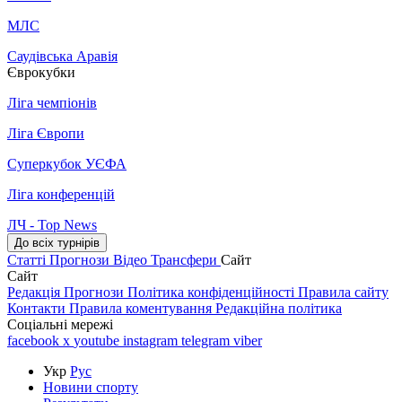
МЛС
Саудівська Аравія
Єврокубки
Ліга чемпіонів
Ліга Європи
Суперкубок УЄФА
Ліга конференцій
ЛЧ - Top News
До всіх турнірів
Статті
Прогнози
Відео
Трансфери
Сайт
Сайт
Редакція
Прогнози
Політика конфіденційності
Правила сайту
Контакти
Правила коментування
Редакційна політика
Соціальні мережі
facebook
x
youtube
instagram
telegram
viber
Укр
Рус
Новини спорту