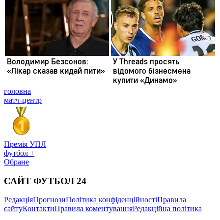
головна
матч-центр
Премія УПЛ
футбол +
Обране
САЙТ ФУТБОЛ 24
Редакція
Прогнози
Політика конфіденційності
Правила
сайту
Контакти
Правила коментування
Редакційна політика