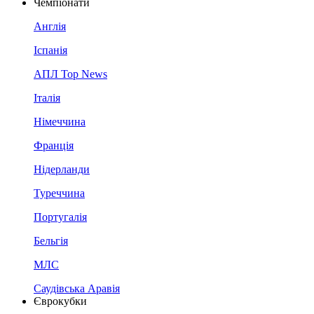
Чемпіонати
Англія
Іспанія
АПЛ Top News
Італія
Німеччина
Франція
Нідерланди
Туреччина
Португалія
Бельгія
МЛС
Саудівська Аравія
Єврокубки