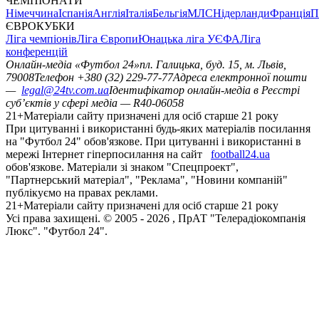
ЧЕМПІОНАТИ
Німеччина
Іспанія
Англія
Італія
Бельгія
МЛС
Нідерланди
Франція
П
ЄВРОКУБКИ
Ліга чемпіонів
Ліга Європи
Юнацька ліга УЄФА
Ліга
конференцій
Онлайн-медіа «Футбол 24»
пл. Галицька, буд. 15, м. Львів,
79008
Телефон +380 (32) 229-77-77
Адреса електронної пошти
—
legal@24tv.com.ua
Ідентифікатор онлайн-медіа в Реєстрі
суб’єктів у сфері медіа — R40-06058
21+
Матеріали сайту призначені для осіб старше 21 року
При цитуванні і використанні будь-яких матеріалів посилання
на "Футбол 24" обов'язкове. При цитуванні і використанні в
мережі Інтернет гіперпосилання на сайт
football24.ua
обов'язкове. Матеріали зі знаком "Спецпроект",
"Партнерський матеріал", "Реклама", "Новини компаній"
публікуємо на правах реклами.
21+
Матеріали сайту призначені для осіб старше 21 року
Усi права захищенi. © 2005 -
2026
, ПрАТ "Телерадіокомпанія
Люкс". "Футбол 24".