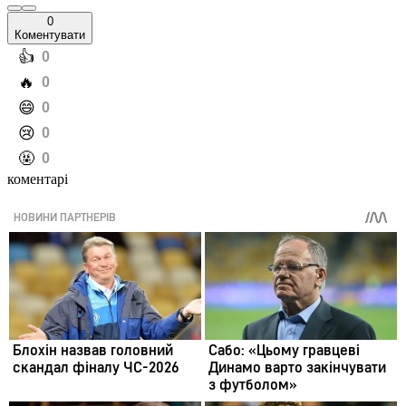
0
Коментувати
️👍
0
️🔥
0
️😄
0
️😢
0
️🤬
0
коментарі