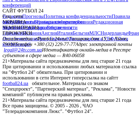
конференций
САЙТ ФУТБОЛ 24
Редакция
Соц. сети
Прогнозы
Политика конфиденциальности
Правила
сайту
facebook
УКРАИНА
Контакты
x
youtube
Правила комментирования
instagram
telegram
viber
Редакционная
политика
Украина
ЧЕМПИОНАТЫ
Первая лига
Структура собственности
Вторая лига
Германия
ЕВРОКУБКИ
Испания
Англия
Италия
Бельгия
МЛС
Нидерланды
Фран
Лига чемпионов
Онлайн-медиа «Футбол 24»
Лига Европы
пл. Галицкая, дом. 15, м. Львов,
Юношеская лига УЕФА
Лига
конференций
79008
Телефон +380 (32) 229-77-77
Адрес электронной почты
legal@24tv.com.ua
Идентификатор онлайн-медиа в Реестре
субъектов в сфере медиа — R40-06058
21+
Материалы сайта предназначены для лиц старше 21 года
При цитировании и использовании любых материалов ссылка
на "Футбол 24" обязательна. При цитировании и
использовании в сети Интернет гиперссылка на сайтт
football24.ua
обязательное. Материалы со знаком
"Спецпроект", "Партнерский материал", "Реклама", "Новости
компаний" публикуем на правах рекламы.
21+
Материалы сайта предназначены для лиц старше 21 года
Все права защищены. © 2005 -
2026
, ЧАО
"Телерадиокомпания Люкс". "Футбол 24".