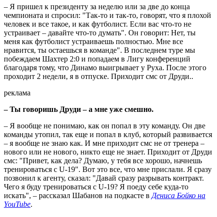
– Я пришел к президенту за неделю или за две до конца
чемпионата и спросил: "Так-то и так-то, говорят, что я плохой
человек и все такое, и как футболист. Если вас что-то не
устраивает – давайте что-то думать". Он говорит: Нет, ты
меня как футболист устраиваешь полностью. Мне все
нравится, ты остаешься в команде". В последнем туре мы
побеждаем Шахтер 2:0 и попадаем в Лигу конференций
благодаря тому, что Динамо выигрывает у Руха. После этого
проходит 2 недели, я в отпуске. Приходит смс от Друди..
реклама
– Ты говоришь Друди – а мне уже смешно.
– Я вообще не понимаю, как он попал в эту команду. Он две
команды утопил, так еще и попал в клуб, который развивается
– я вообще не знаю как. И мне приходит смс не от тренера –
нового или не нового, никто еще не знает. Приходит от Друди
смс: "Привет, как дела? Думаю, у тебя все хорошо, начнешь
тренироваться с U-19". Вот это все, что мне прислали. Я сразу
позвонил к агенту, сказал: "Давай сразу разрывать контракт.
Чего я буду тренироваться с U-19? Я поеду себе куда-то
искать", – рассказал Шабанов на подкасте в
Дениса Бойко на
YouTube
.