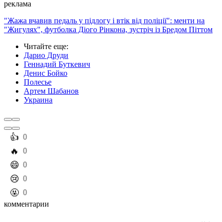
реклама
"Жажа вчавив педаль у підлогу і втік від поліції": менти на
"Жигулях", футболка Діого Рінкона, зустріч із Бредом Піттом
Читайте еще
:
Дарио Друди
Геннадий Буткевич
Денис Бойко
Полесье
Артем Шабанов
Украина
️👍
0
️🔥
0
️😄
0
️😢
0
️🤬
0
комментарии