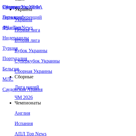
Сборная Украины
Италия
Суперкубок УЕФА
Украина
Германия
Лига конференций
Украина
Франция
ЛЧ - Top News
Первая лига
Нидерланды
Вторая лига
Турция
Кубок Украины
Португалия
Суперкубок Украины
Бельгия
Сборная Украины
Сборные
МЛС
Лига наций
Саудовская Аравия
ЧМ 2026
Чемпионаты
Англия
Испания
АПЛ Top News