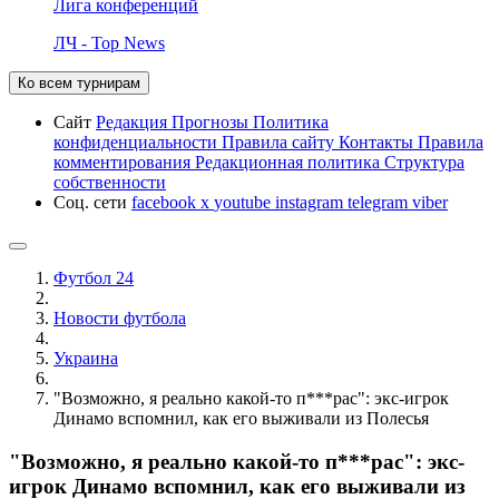
Лига конференций
ЛЧ - Top News
Ко всем турнирам
Сайт
Редакция
Прогнозы
Политика
конфиденциальности
Правила сайту
Контакты
Правила
комментирования
Редакционная политика
Структура
собственности
Соц. сети
facebook
x
youtube
instagram
telegram
viber
Футбол 24
Новости футбола
Украина
"Возможно, я реально какой-то п***рас": экс-игрок
Динамо вспомнил, как его выживали из Полесья
"Возможно, я реально какой-то п***рас": экс-
игрок Динамо вспомнил, как его выживали из