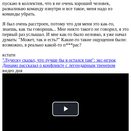
пускаю в коллектив, что я не очень хороший человек,
разваливаю команду изнутри и все такое, меня надо из
команды убрать.
Я был очень расстроен, потому что для меня это как-то,
знаешь, как ты говоришь... Мне никто такого не говорил, я это
первый раз услышал. И мне как-то было неловко, я уже начал
думать: "Может, так и есть?" Какие-то такие ощущения были:
возможно, я реально какой-то п***рас?
кстати
"Луческу сказал, что лучше бы я остался там": экс-игрок
Динамо рассказал о конфликте с легендарным тренером
видео дня
Play
Video