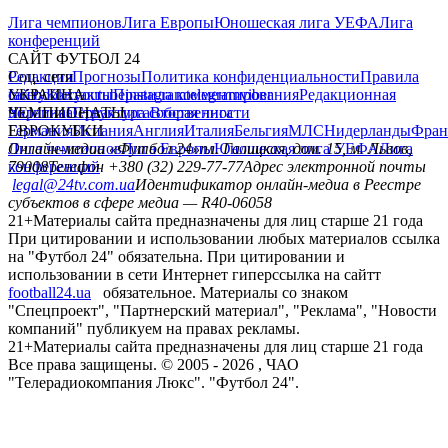
Лига чемпионов
Лига Европы
Юношеская лига УЕФА
Лига
конференций
САЙТ ФУТБОЛ 24
Редакция
Соц. сети
Прогнозы
Политика конфиденциальности
Правила
сайту
facebook
УКРАИНА
Контакты
x
youtube
Правила комментирования
instagram
telegram
viber
Редакционная
политика
Украина
ЧЕМПИОНАТЫ
Первая лига
Структура собственности
Вторая лига
Германия
ЕВРОКУБКИ
Испания
Англия
Италия
Бельгия
МЛС
Нидерланды
Фран
Лига чемпионов
Онлайн-медиа «Футбол 24»
Лига Европы
пл. Галицкая, дом. 15, м. Львов,
Юношеская лига УЕФА
Лига
конференций
79008
Телефон +380 (32) 229-77-77
Адрес электронной почты
legal@24tv.com.ua
Идентификатор онлайн-медиа в Реестре
субъектов в сфере медиа — R40-06058
21+
Материалы сайта предназначены для лиц старше 21 года
При цитировании и использовании любых материалов ссылка
на "Футбол 24" обязательна. При цитировании и
использовании в сети Интернет гиперссылка на сайтт
football24.ua
обязательное. Материалы со знаком
"Спецпроект", "Партнерский материал", "Реклама", "Новости
компаний" публикуем на правах рекламы.
21+
Материалы сайта предназначены для лиц старше 21 года
Все права защищены. © 2005 -
2026
, ЧАО
"Телерадиокомпания Люкс". "Футбол 24".