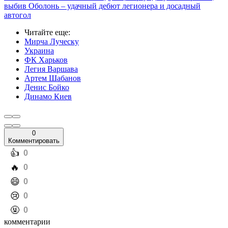
выбив Оболонь – удачный дебют легионера и досадный
автогол
Читайте еще
:
Мирча Луческу
Украина
ФК Харьков
Легия Варшава
Артем Шабанов
Денис Бойко
Динамо Киев
0
Комментировать
️👍
0
️🔥
0
️😄
0
️😢
0
️🤬
0
комментарии