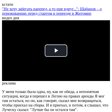
кстати
"Не хочу забегать наперед, а то еще вдруг...": Шабанов – о
переживаниях перед стартом и переезде в Житомир
видео дня
Play
Video
реклама
У меня только была одна, ну, как не обида, а непонятная
ситуация, когда я перешел в Легию на правах аренды Я мог
там остаться, но он, как говорят, сказал мне возвращаться,
чтобы приехал на сборы. И я приехал, и потом, я слышал, что
Луческу сказал: "Лучше бы он остался там".