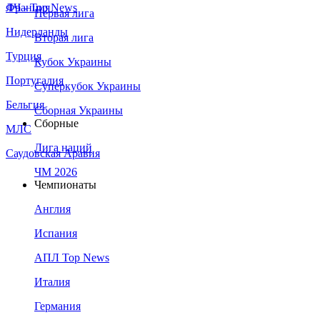
Франция
ЛЧ - Top News
Первая лига
Нидерланды
Вторая лига
Турция
Кубок Украины
Португалия
Суперкубок Украины
Бельгия
Сборная Украины
Сборные
МЛС
Лига наций
Саудовская Аравия
ЧМ 2026
Чемпионаты
Англия
Испания
АПЛ Top News
Италия
Германия