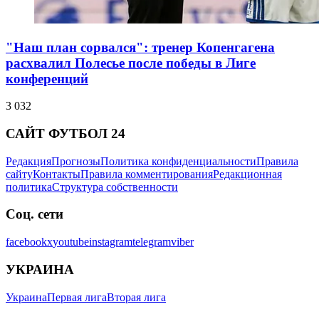
"Наш план сорвался": тренер Копенгагена
расхвалил Полесье после победы в Лиге
конференций
3 032
САЙТ ФУТБОЛ 24
Редакция
Прогнозы
Политика конфиденциальности
Правила
сайту
Контакты
Правила комментирования
Редакционная
политика
Структура собственности
Соц. сети
facebook
x
youtube
instagram
telegram
viber
УКРАИНА
Украина
Первая лига
Вторая лига