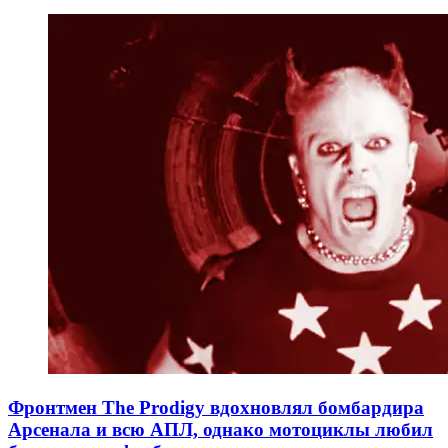
Фронтмен The Prodigy вдохновлял бомбардира
Арсенала и всю АПЛ, однако мотоциклы любил