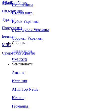
Франция
ЛЧ - Top News
Первая лига
Нидерланды
Вторая лига
Турция
Кубок Украины
Португалия
Суперкубок Украины
Бельгия
Сборная Украины
Сборные
МЛС
Лига наций
Саудовская Аравия
ЧМ 2026
Чемпионаты
Англия
Испания
АПЛ Top News
Италия
Германия