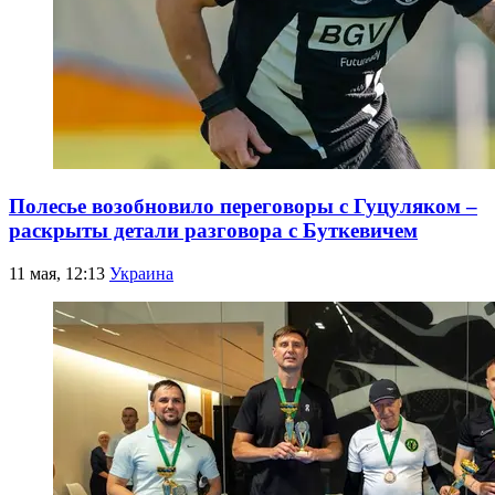
Полесье возобновило переговоры с Гуцуляком –
раскрыты детали разговора с Буткевичем
11 мая, 12:13
Украина