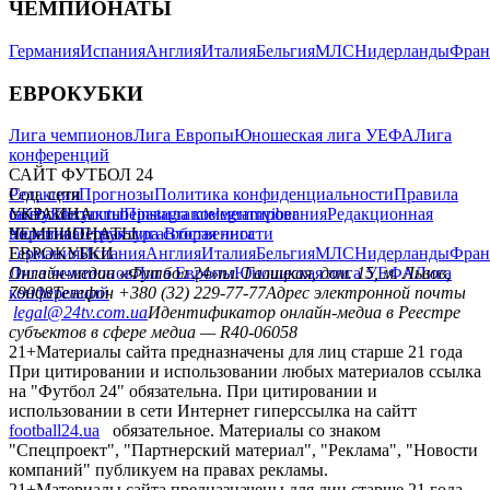
ЧЕМПИОНАТЫ
Германия
Испания
Англия
Италия
Бельгия
МЛС
Нидерланды
Фран
ЕВРОКУБКИ
Лига чемпионов
Лига Европы
Юношеская лига УЕФА
Лига
конференций
САЙТ ФУТБОЛ 24
Редакция
Соц. сети
Прогнозы
Политика конфиденциальности
Правила
сайту
facebook
УКРАИНА
Контакты
x
youtube
Правила комментирования
instagram
telegram
viber
Редакционная
политика
Украина
ЧЕМПИОНАТЫ
Первая лига
Структура собственности
Вторая лига
Германия
ЕВРОКУБКИ
Испания
Англия
Италия
Бельгия
МЛС
Нидерланды
Фран
Лига чемпионов
Онлайн-медиа «Футбол 24»
Лига Европы
пл. Галицкая, дом. 15, м. Львов,
Юношеская лига УЕФА
Лига
конференций
79008
Телефон +380 (32) 229-77-77
Адрес электронной почты
legal@24tv.com.ua
Идентификатор онлайн-медиа в Реестре
субъектов в сфере медиа — R40-06058
21+
Материалы сайта предназначены для лиц старше 21 года
При цитировании и использовании любых материалов ссылка
на "Футбол 24" обязательна. При цитировании и
использовании в сети Интернет гиперссылка на сайтт
football24.ua
обязательное. Материалы со знаком
"Спецпроект", "Партнерский материал", "Реклама", "Новости
компаний" публикуем на правах рекламы.
21+
Материалы сайта предназначены для лиц старше 21 года