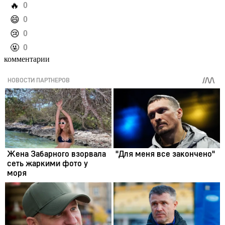
️🔥
0
️😄
0
️😢
0
️🤬
0
комментарии