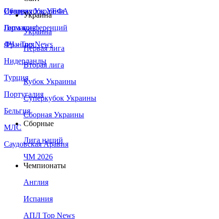
Сборная Украины
Италия
Суперкубок УЕФА
Украина
Германия
Лига конференций
Украина
Франция
ЛЧ - Top News
Первая лига
Нидерланды
Вторая лига
Турция
Кубок Украины
Португалия
Суперкубок Украины
Бельгия
Сборная Украины
Сборные
МЛС
Лига наций
Саудовская Аравия
ЧМ 2026
Чемпионаты
Англия
Испания
АПЛ Top News