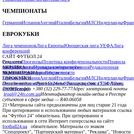
ЧЕМПИОНАТЫ
Германия
Испания
Англия
Италия
Бельгия
МЛС
Нидерланды
Фран
ЕВРОКУБКИ
Лига чемпионов
Лига Европы
Юношеская лига УЕФА
Лига
конференций
САЙТ ФУТБОЛ 24
Редакция
Соц. сети
Прогнозы
Политика конфиденциальности
Правила
сайту
facebook
УКРАИНА
Контакты
x
youtube
Правила комментирования
instagram
telegram
viber
Редакционная
политика
Украина
ЧЕМПИОНАТЫ
Первая лига
Структура собственности
Вторая лига
Германия
ЕВРОКУБКИ
Испания
Англия
Италия
Бельгия
МЛС
Нидерланды
Фран
Лига чемпионов
Онлайн-медиа «Футбол 24»
Лига Европы
пл. Галицкая, дом. 15, м. Львов,
Юношеская лига УЕФА
Лига
конференций
79008
Телефон +380 (32) 229-77-77
Адрес электронной почты
legal@24tv.com.ua
Идентификатор онлайн-медиа в Реестре
субъектов в сфере медиа — R40-06058
21+
Материалы сайта предназначены для лиц старше 21 года
При цитировании и использовании любых материалов ссылка
на "Футбол 24" обязательна. При цитировании и
использовании в сети Интернет гиперссылка на сайтт
football24.ua
обязательное. Материалы со знаком
"Спецпроект", "Партнерский материал", "Реклама", "Новости