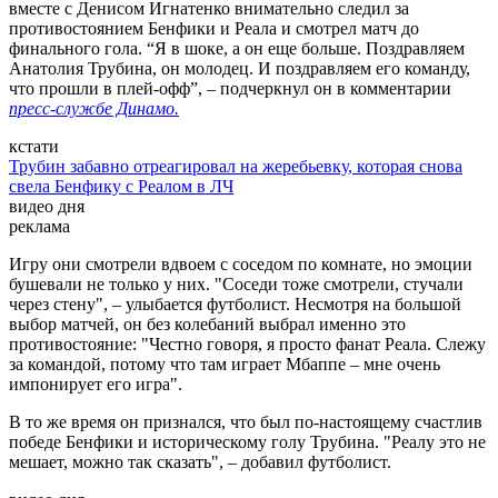
вместе с Денисом Игнатенко внимательно следил за
противостоянием Бенфики и Реала и смотрел матч до
финального гола. “Я в шоке, а он еще больше. Поздравляем
Анатолия Трубина, он молодец. И поздравляем его команду,
что прошли в плей-офф”, – подчеркнул он в комментарии
пресс-службе Динамо.
кстати
Трубин забавно отреагировал на жеребьевку, которая снова
свела Бенфику с Реалом в ЛЧ
видео дня
реклама
Игру они смотрели вдвоем с соседом по комнате, но эмоции
бушевали не только у них. "Соседи тоже смотрели, стучали
через стену", – улыбается футболист. Несмотря на большой
выбор матчей, он без колебаний выбрал именно это
противостояние: "Честно говоря, я просто фанат Реала. Слежу
за командой, потому что там играет Мбаппе – мне очень
импонирует его игра".
В то же время он признался, что был по-настоящему счастлив
победе Бенфики и историческому голу Трубина. "Реалу это не
мешает, можно так сказать", – добавил футболист.