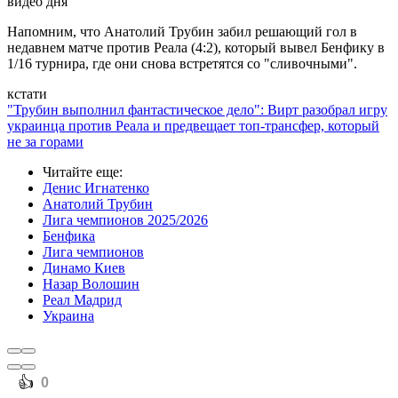
видео дня
Напомним, что Анатолий Трубин забил решающий гол в
недавнем матче против Реала (4:2), который вывел Бенфику в
1/16 турнира, где они снова встретятся со "сливочными".
кстати
"Трубин выполнил фантастическое дело": Вирт разобрал игру
украинца против Реала и предвещает топ-трансфер, который
не за горами
Читайте еще
:
Денис Игнатенко
Анатолий Трубин
Лига чемпионов 2025/2026
Бенфика
Лига чемпионов
Динамо Киев
Назар Волошин
Реал Мадрид
Украина
️👍
0