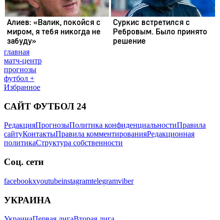
главная
матч-центр
прогнозы
футбол +
Избранное
САЙТ ФУТБОЛ 24
Редакция
Прогнозы
Политика конфиденциальности
Правила
сайту
Контакты
Правила комментирования
Редакционная
политика
Структура собственности
Соц. сети
facebook
x
youtube
instagram
telegram
viber
УКРАИНА
Украина
Первая лига
Вторая лига