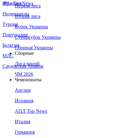
Франция
ЛЧ - Top News
Первая лига
Нидерланды
Вторая лига
Турция
Кубок Украины
Португалия
Суперкубок Украины
Бельгия
Сборная Украины
Сборные
МЛС
Лига наций
Саудовская Аравия
ЧМ 2026
Чемпионаты
Англия
Испания
АПЛ Top News
Италия
Германия