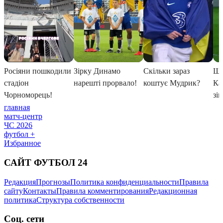
главная
матч-центр
ЧС 2026
футбол +
Избранное
САЙТ ФУТБОЛ 24
Редакция
Прогнозы
Политика конфиденциальности
Правила
сайту
Контакты
Правила комментирования
Редакционная
политика
Структура собственности
Соц. сети