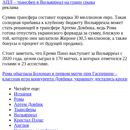
АПЛ – трансфер в Вильярреал на грани срыва
реклама
Сумма трансфера составит порядка 30 миллионов евро. Такая
солидная прибавка к клубному бюджету Вильярреала может
стать решающей в трансфере Артема Довбика, ведь Рома
готова отпустить украинского форварда за сумму, близкую к
той, которую они заплатили Жироне (30,5 миллионов, а также
бонусы и процент от будущей продажи).
Стоит заметить, что Ереми Пино выступает за Вильярреал с
2020 года, целом сыграл в 170 матчах, в которых отметился 22
голами и 23 ассистами.
Рома обыграла Болонью в первом матче при Гасперини –
классная игра конкурента Довбика, украинцу достались крохи
Читайте еще
:
Испания
Рома
Артем Довбик
Трансферы
Вильярреал
Кристал Пэлас
Англия