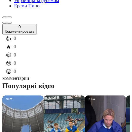
Украинцы за рубежом
Ереми Пино
0
Комментировать
️👍
0
️🔥
0
️😄
0
️😢
0
️🤬
0
комментарии