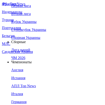
Франция
ЛЧ - Top News
Первая лига
Нидерланды
Вторая лига
Турция
Кубок Украины
Португалия
Суперкубок Украины
Бельгия
Сборная Украины
Сборные
МЛС
Лига наций
Саудовская Аравия
ЧМ 2026
Чемпионаты
Англия
Испания
АПЛ Top News
Италия
Германия