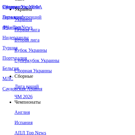
Сборная Украины
Италия
Суперкубок УЕФА
Украина
Германия
Лига конференций
Украина
Франция
ЛЧ - Top News
Первая лига
Нидерланды
Вторая лига
Турция
Кубок Украины
Португалия
Суперкубок Украины
Бельгия
Сборная Украины
Сборные
МЛС
Лига наций
Саудовская Аравия
ЧМ 2026
Чемпионаты
Англия
Испания
АПЛ Top News