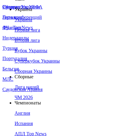
Сборная Украины
Италия
Суперкубок УЕФА
Украина
Германия
Лига конференций
Украина
Франция
ЛЧ - Top News
Первая лига
Нидерланды
Вторая лига
Турция
Кубок Украины
Португалия
Суперкубок Украины
Бельгия
Сборная Украины
Сборные
МЛС
Лига наций
Саудовская Аравия
ЧМ 2026
Чемпионаты
Англия
Испания
АПЛ Top News