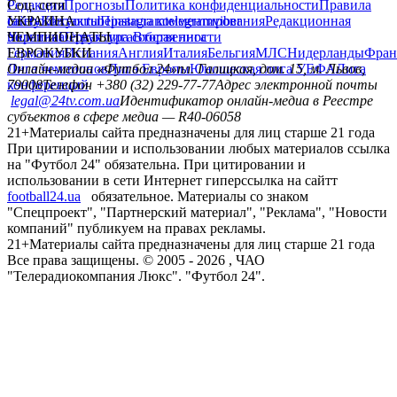
Редакция
Соц. сети
Прогнозы
Политика конфиденциальности
Правила
сайту
facebook
УКРАИНА
Контакты
x
youtube
Правила комментирования
instagram
telegram
viber
Редакционная
политика
Украина
ЧЕМПИОНАТЫ
Первая лига
Структура собственности
Вторая лига
Германия
ЕВРОКУБКИ
Испания
Англия
Италия
Бельгия
МЛС
Нидерланды
Фран
Лига чемпионов
Онлайн-медиа «Футбол 24»
Лига Европы
пл. Галицкая, дом. 15, м. Львов,
Юношеская лига УЕФА
Лига
конференций
79008
Телефон +380 (32) 229-77-77
Адрес электронной почты
legal@24tv.com.ua
Идентификатор онлайн-медиа в Реестре
субъектов в сфере медиа — R40-06058
21+
Материалы сайта предназначены для лиц старше 21 года
При цитировании и использовании любых материалов ссылка
на "Футбол 24" обязательна. При цитировании и
использовании в сети Интернет гиперссылка на сайтт
football24.ua
обязательное. Материалы со знаком
"Спецпроект", "Партнерский материал", "Реклама", "Новости
компаний" публикуем на правах рекламы.
21+
Материалы сайта предназначены для лиц старше 21 года
Все права защищены. © 2005 -
2026
, ЧАО
"Телерадиокомпания Люкс". "Футбол 24".