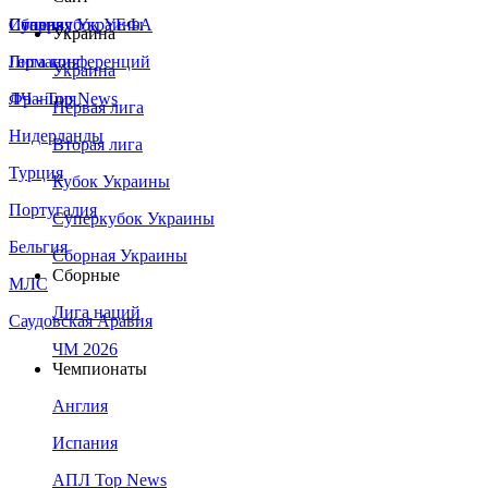
Сборная Украины
Италия
Суперкубок УЕФА
Украина
Германия
Лига конференций
Украина
Франция
ЛЧ - Top News
Первая лига
Нидерланды
Вторая лига
Турция
Кубок Украины
Португалия
Суперкубок Украины
Бельгия
Сборная Украины
Сборные
МЛС
Лига наций
Саудовская Аравия
ЧМ 2026
Чемпионаты
Англия
Испания
АПЛ Top News