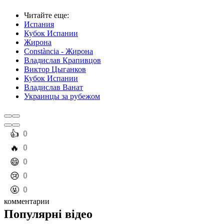
Читайте еще
:
Испания
Кубок Испании
Жирона
Constància - Жирона
Владислав Крапивцов
Виктор Цыганков
Кубок Испании
Владислав Ванат
Украинцы за рубежом
️👍
0
️🔥
0
️😄
0
️😢
0
️🤬
0
комментарии