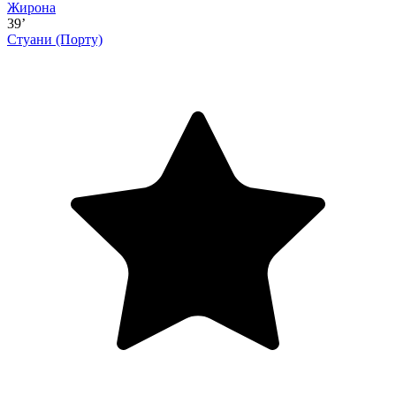
Жирона
39’
Стуани
(Порту)