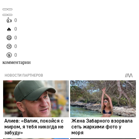
️👍
0
️🔥
0
️😄
0
️😢
0
️🤬
0
комментарии