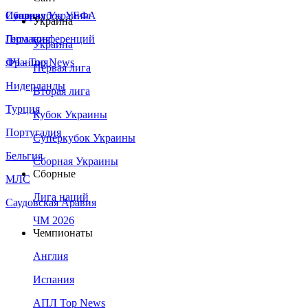
Сборная Украины
Италия
Суперкубок УЕФА
Украина
Германия
Лига конференций
Украина
Франция
ЛЧ - Top News
Первая лига
Нидерланды
Вторая лига
Турция
Кубок Украины
Португалия
Суперкубок Украины
Бельгия
Сборная Украины
Сборные
МЛС
Лига наций
Саудовская Аравия
ЧМ 2026
Чемпионаты
Англия
Испания
АПЛ Top News