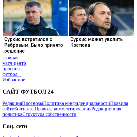
главная
матч-центр
прогнозы
футбол +
Избранное
САЙТ ФУТБОЛ 24
Редакция
Прогнозы
Политика конфиденциальности
Правила
сайту
Контакты
Правила комментирования
Редакционная
политика
Структура собственности
Соц. сети