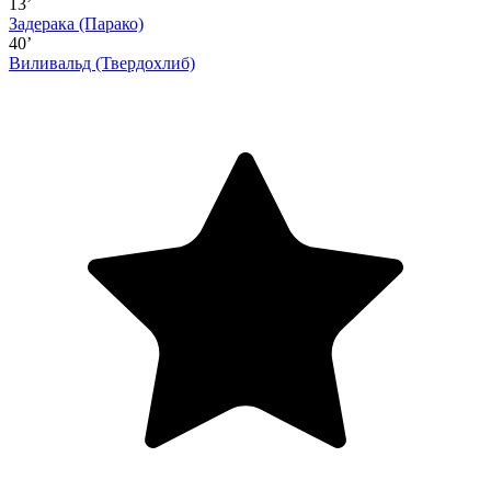
13’
Задерака
(Парако)
40’
Виливальд
(Твердохлиб)