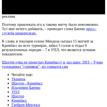
Video
реклама
Поэтому привлекать его к такому матчу было невозможно.
Тут мне нечего добавить, – приводит слова Баенко
пресс-
служба криворожан.
К слову, в текущем сезоне Мендоза сыграл 15 матчей за
Кривбасс во всех турнирах, забил 5 голов и отдал 9
результативных передач – 7 в УПЛ, что является лучшим
показателем.
Шахтер едва не проиграл Кривбассу и дал шанс ЛНЗ – Туран
успокаивал "горняков", но сорвался сам
Читайте еще
:
Украина
Шахтер - Кривбасс
Владимир Баенко
УПЛ
Шахтер
Кривбасс
Глейкер Мендоса