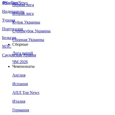
Франция
ЛЧ - Top News
Первая лига
Нидерланды
Вторая лига
Турция
Кубок Украины
Португалия
Суперкубок Украины
Бельгия
Сборная Украины
Сборные
МЛС
Лига наций
Саудовская Аравия
ЧМ 2026
Чемпионаты
Англия
Испания
АПЛ Top News
Италия
Германия