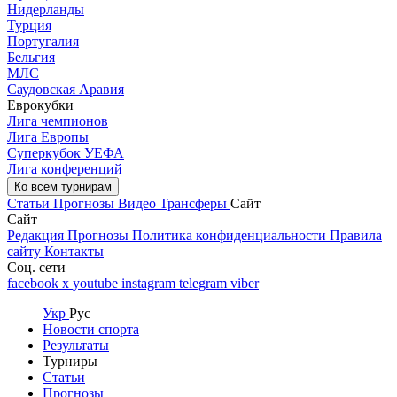
Нидерланды
Турция
Португалия
Бельгия
МЛС
Саудовская Аравия
Еврокубки
Лига чемпионов
Лига Европы
Суперкубок УЕФА
Лига конференций
Ко всем турнирам
Статьи
Прогнозы
Видео
Трансферы
Сайт
Сайт
Редакция
Прогнозы
Политика конфиденциальности
Правила
сайту
Контакты
Соц. сети
facebook
x
youtube
instagram
telegram
viber
Укр
Рус
Новости спорта
Результаты
Турниры
Статьи
Прогнозы