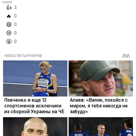
️👍
3
️🔥
0
️😄
0
️😢
0
️🤬
0