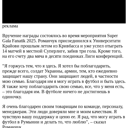
Video
реклама
Вручение награды состоялось во время мероприятия Super
Gala Fanatik 2025. Романчук присоединился к
Университати
Крайови прошлым летом из Кривбасса и уже успел отыграть
14 матчей в местной Суперлиге, забив три гола. Кроме того,
на его счету два мяча в десяти поединках Лиги конференций.
"Я горжусь тем, что я здесь. Я хотел бы поблагодарить,
прежде всего, солдат Украины, армии, тем, кто ежедневно
защищает нашу страну. Они защищают людей, в частности
мою семью. Благодаря им я могу играть в футбол и быть здесь.
Я также хочу поблагодарить свою семью, все, что у меня есть,
– это благодаря им. В футболе ничего не достигнешь в
одиночку.
Я очень благодарен своим товарищам по команде, персоналу,
менеджерам. Эти люди доверяли мне и моим качествам. Я
чувствую вашу поддержку и ценю ее. Я рад, что могу играть в
футбол в Румынии и делать то, что люблю", – сказал
Романчук.