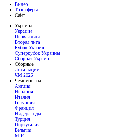
Видео
Трансферы
Сайт
Украина
Украина
Первая лига
Вторая лига
Кубок Украины
Суперкубок Украины
Сборная Украины
Сборные
Лига наций
ЧМ 2026
Чемпионаты
Англия
Испания
Италия
Германия
Франция
Нидерланды
Турция
Португалия
Бельгия
МЛС