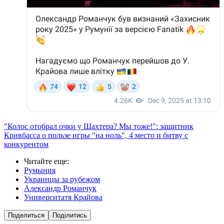
"Колос отобрал очки у Шахтера? Мы тоже!": защитник
Кривбасса о пользе игры "на ноль", 4 место и битву с
конкурентом
Читайте еще
:
Румыния
Украинцы за рубежом
Александр Романчук
Университатя Крайова
Поделиться
Поділитись