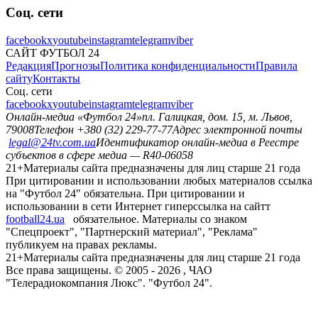
Соц. сети
facebook
x
youtube
instagram
telegram
viber
САЙТ ФУТБОЛ 24
Редакция
Прогнозы
Политика конфиденциальности
Правила
сайту
Контакты
Соц. сети
facebook
x
youtube
instagram
telegram
viber
Онлайн-медиа «Футбол 24»
пл. Галицкая, дом. 15, м. Львов,
79008
Телефон +380 (32) 229-77-77
Адрес электронной почты
legal@24tv.com.ua
Идентификатор онлайн-медиа в Реестре
субъектов в сфере медиа — R40-06058
21+
Материалы сайта предназначены для лиц старше 21 года
При цитировании и использовании любых материалов ссылка
на "Футбол 24" обязательна. При цитировании и
использовании в сети Интернет гиперссылка на сайтт
football24.ua
обязательное. Материалы со знаком
"Спецпроект", "Партнерский материал", "Реклама"
публикуем на правах рекламы.
21+
Материалы сайта предназначены для лиц старше 21 года
Все права защищены. © 2005 -
2026
, ЧАО
"Телерадиокомпания Люкс". "Футбол 24".