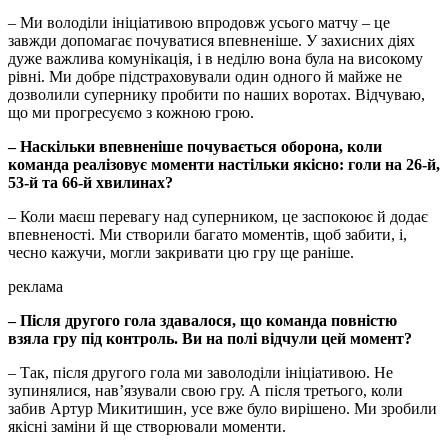
– Ми володіли ініціативою впродовж усього матчу – це
завжди допомагає почуватися впевненіше. У захисних діях
дуже важлива комунікація, і в неділю вона була на високому
рівні. Ми добре підстраховували один одного й майже не
дозволили супернику пробити по наших воротах. Відчуваю,
що ми прогресуємо з кожною грою.
– Наскільки впевненіше почувається оборона, коли
команда реалізовує моменти настільки якісно: голи на 26-й,
53-й та 66-й хвилинах?
– Коли маєш перевагу над суперником, це заспокоює й додає
впевненості. Ми створили багато моментів, щоб забити, і,
чесно кажучи, могли закривати цю гру ще раніше.
реклама
– Після другого гола здавалося, що команда повністю
взяла гру під контроль. Ви на полі відчули цей момент?
– Так, після другого гола ми заволоділи ініціативою. Не
зупинялися, нав’язували свою гру. А після третього, коли
забив Артур Микитишин, усе вже було вирішено. Ми зробили
якісні заміни й ще створювали моменти.