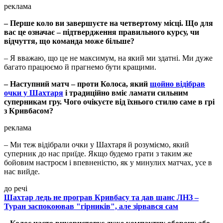
реклама
– Перше коло ви завершуєте на четвертому місці. Що для
вас це означає – підтвердження правильного курсу, чи
відчуття, що команда може більше?
– Я вважаю, що це не максимум, на який ми здатні. Ми дуже
багато працюємо й прагнемо бути кращими.
– Наступний матч – проти Колоса, який
щойно відібрав
очки у Шахтаря
і традиційно вміє ламати сильним
суперникам гру. Чого очікуєте від їхнього стилю саме в грі
з Кривбасом?
реклама
– Ми теж відібрали очки у Шахтаря й розуміємо, який
суперник до нас приїде. Якщо будемо грати з таким же
бойовим настроєм і впевненістю, як у минулих матчах, усе в
нас вийде.
до речі
Шахтар ледь не програв Кривбасу та дав шанс ЛНЗ –
Туран заспокоював "гірників", але зірвався сам