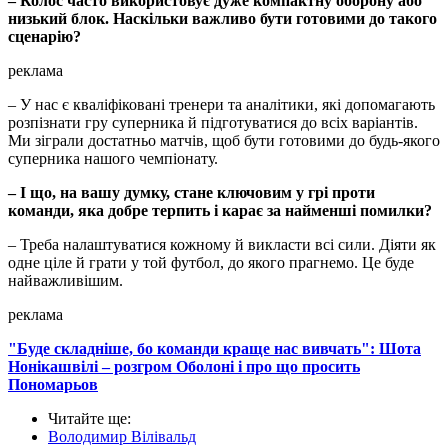
– Колос часто використовує дуже компактну оборону або
низький блок. Наскільки важливо бути готовими до такого
сценарію?
реклама
– У нас є кваліфіковані тренери та аналітики, які допомагають
розпізнати гру суперника й підготуватися до всіх варіантів.
Ми зіграли достатньо матчів, щоб бути готовими до будь-якого
суперника нашого чемпіонату.
– І що, на вашу думку, стане ключовим у грі проти
команди, яка добре терпить і карає за найменші помилки?
– Треба налаштуватися кожному й викласти всі сили. Діяти як
одне ціле й грати у той футбол, до якого прагнемо. Це буде
найважливішим.
реклама
"Буде складніше, бо команди краще нас вивчать": Шота
Нонікашвілі – розгром Оболоні і про що просить
Пономарьов
Читайте ще
:
Володимир Вілівальд