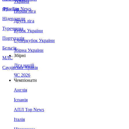
Україна
Франція
ЛЧ - Top News
Перша ліга
Нідерланди
Друга ліга
Туреччина
Кубок України
Португалія
Суперкубок України
Бельгія
Збірна України
Збірні
МЛС
Ліга націй
Саудівська Аравія
ЧС 2026
Чемпіонати
Англія
Іспанія
АПЛ Top News
Італія