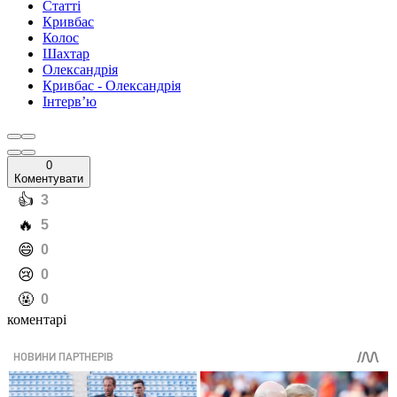
Статті
Кривбас
Колос
Шахтар
Олександрія
Кривбас - Олександрія
Інтерв’ю
0
Коментувати
️👍
3
️🔥
5
️😄
0
️😢
0
️🤬
0
коментарі