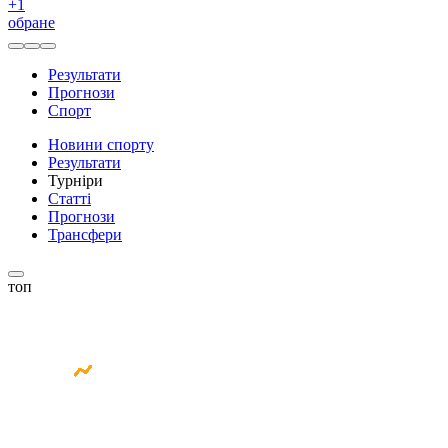
+
1
обране
Результати
Прогнози
Спорт
Новини спорту
Результати
Турніри
Статті
Прогнози
Трансфери
топ