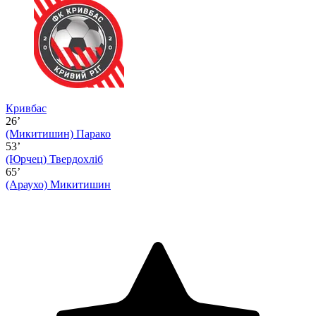
Кривбас
26’
(Микитишин)
Парако
53’
(Юрчец)
Твердохліб
65’
(Араухо)
Микитишин