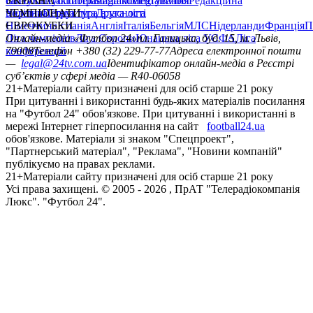
сайту
facebook
УКРАЇНА
Контакти
x
youtube
Правила коментування
instagram
telegram
viber
Редакційна
політика
Україна
ЧЕМПІОНАТИ
Перша ліга
Структура власності
Друга ліга
Німеччина
ЄВРОКУБКИ
Іспанія
Англія
Італія
Бельгія
МЛС
Нідерланди
Франція
П
Ліга чемпіонів
Онлайн-медіа «Футбол 24»
Ліга Європи
Юнацька ліга УЄФА
пл. Галицька, буд. 15, м. Львів,
Ліга
конференцій
79008
Телефон +380 (32) 229-77-77
Адреса електронної пошти
—
legal@24tv.com.ua
Ідентифікатор онлайн-медіа в Реєстрі
суб’єктів у сфері медіа — R40-06058
21+
Матеріали сайту призначені для осіб старше 21 року
При цитуванні і використанні будь-яких матеріалів посилання
на "Футбол 24" обов'язкове. При цитуванні і використанні в
мережі Інтернет гіперпосилання на сайт
football24.ua
обов'язкове. Матеріали зі знаком "Спецпроект",
"Партнерський матеріал", "Реклама", "Новини компаній"
публікуємо на правах реклами.
21+
Матеріали сайту призначені для осіб старше 21 року
Усi права захищенi. © 2005 -
2026
, ПрАТ "Телерадіокомпанія
Люкс". "Футбол 24".