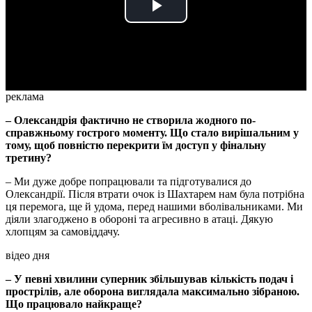
Play
Video
реклама
– Олександрія фактично не створила жодного по-
справжньому гострого моменту. Що стало вирішальним у
тому, щоб повністю перекрити їм доступ у фінальну
третину?
– Ми дуже добре попрацювали та підготувалися до
Олександрії. Після втрати очок із Шахтарем нам була потрібна
ця перемога, ще й удома, перед нашими вболівальниками. Ми
діяли злагоджено в обороні та агресивно в атаці. Дякую
хлопцям за самовіддачу.
відео дня
– У певні хвилини суперник збільшував кількість подач і
прострілів, але оборона виглядала максимально зібраною.
Що працювало найкраще?