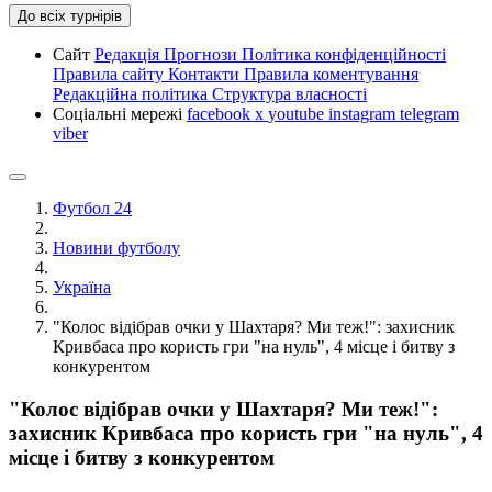
До всіх турнірів
Сайт
Редакція
Прогнози
Політика конфіденційності
Правила сайту
Контакти
Правила коментування
Редакційна політика
Структура власності
Соціальні мережі
facebook
x
youtube
instagram
telegram
viber
Футбол 24
Новини футболу
Україна
"Колос відібрав очки у Шахтаря? Ми теж!": захисник
Кривбаса про користь гри "на нуль", 4 місце і битву з
конкурентом
"Колос відібрав очки у Шахтаря? Ми теж!":
захисник Кривбаса про користь гри "на нуль", 4
місце і битву з конкурентом