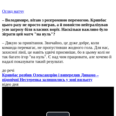
Огляд матчу
– Володимире, вітаю з розгромною перемогою. Кривбас
цього разу не просто виграв, а й повністю нейтралізував
усю загрозу біля власних воріт. Наскільки важливо було
зіграти цей матч "на нуль"?
– Дякую за привітання. Звичайно, це дуже добре, коли
команда перемагає, не пропустивши жодного гола. Для нас,
захисної лінії, це навіть удвічі приємніше, бо в цьому колі не
так багато ігор "на нуль". Є над чим працювати, але хочемо й
надалі показувати такий результат.
до речі
Кривбас розбив Олександрію і випередив Динамо –
підопічні Нестеренка залишились у зоні вильоту
відео дня