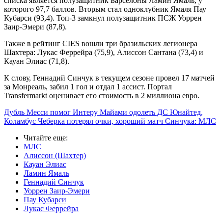
списка является полузащитник Барселоны Ламин Ямаль, у
которого 97,7 баллов. Вторым стал одноклубник Ямаля Пау
Кубарси (93,4). Топ-3 замкнул полузащитник ПСЖ Уоррен
Заир-Эмери (87,8).
Также в рейтинг CIES вошли три бразильских легионера
Шахтера: Лукас Феррейра (75,9), Алиссон Сантана (73,4) и
Кауан Элиас (71,8).
К слову, Геннадий Синчук в текущем сезоне провел 17 матчей
за Монреаль, забил 1 гол и отдал 1 ассист. Портал
Transfermarkt оценивает его стоимость в 2 миллиона евро.
Дубль Месси помог Интеру Майами одолеть ДС Юнайтед,
Коламбус Чеберка потерял очки, хороший матч Синчука: МЛС
Читайте еще
:
МЛС
Алиссон (Шахтер)
Кауан Элиас
Ламин Ямаль
Геннадий Синчук
Уоррен Заир-Эмери
Пау Кубарси
Лукас Феррейра