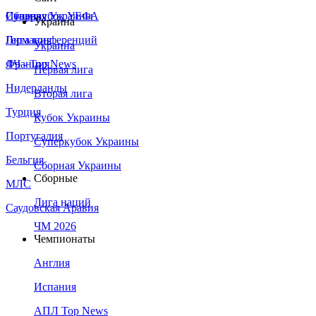
Сборная Украины
Италия
Суперкубок УЕФА
Украина
Германия
Лига конференций
Украина
Франция
ЛЧ - Top News
Первая лига
Нидерланды
Вторая лига
Турция
Кубок Украины
Португалия
Суперкубок Украины
Бельгия
Сборная Украины
Сборные
МЛС
Лига наций
Саудовская Аравия
ЧМ 2026
Чемпионаты
Англия
Испания
АПЛ Top News