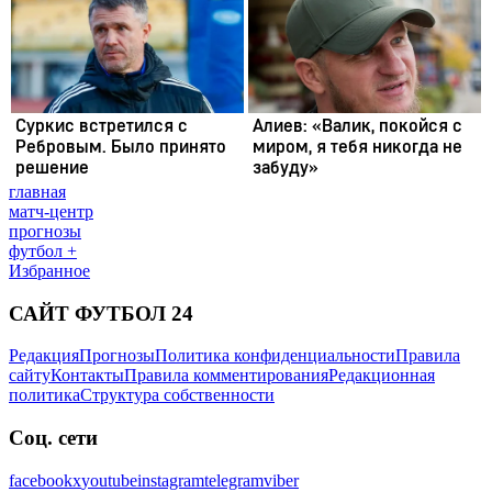
главная
матч-центр
прогнозы
футбол +
Избранное
САЙТ ФУТБОЛ 24
Редакция
Прогнозы
Политика конфиденциальности
Правила
сайту
Контакты
Правила комментирования
Редакционная
политика
Структура собственности
Соц. сети
facebook
x
youtube
instagram
telegram
viber