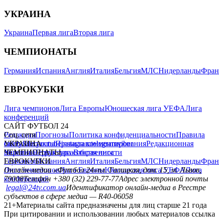
УКРАИНА
Украина
Первая лига
Вторая лига
ЧЕМПИОНАТЫ
Германия
Испания
Англия
Италия
Бельгия
МЛС
Нидерланды
Фран
ЕВРОКУБКИ
Лига чемпионов
Лига Европы
Юношеская лига УЕФА
Лига
конференций
САЙТ ФУТБОЛ 24
Редакция
Соц. сети
Прогнозы
Политика конфиденциальности
Правила
сайту
facebook
УКРАИНА
Контакты
x
youtube
Правила комментирования
instagram
telegram
viber
Редакционная
политика
Украина
ЧЕМПИОНАТЫ
Первая лига
Структура собственности
Вторая лига
Германия
ЕВРОКУБКИ
Испания
Англия
Италия
Бельгия
МЛС
Нидерланды
Фран
Лига чемпионов
Онлайн-медиа «Футбол 24»
Лига Европы
пл. Галицкая, дом. 15, м. Львов,
Юношеская лига УЕФА
Лига
конференций
79008
Телефон +380 (32) 229-77-77
Адрес электронной почты
legal@24tv.com.ua
Идентификатор онлайн-медиа в Реестре
субъектов в сфере медиа — R40-06058
21+
Материалы сайта предназначены для лиц старше 21 года
При цитировании и использовании любых материалов ссылка