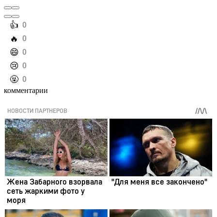
️👍
0
️🔥
0
️😄
0
️😢
0
️🤬
0
комментарии