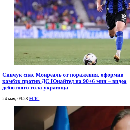
Синчук спас Монреаль от поражения, оформив
камбэк против ДС Юнайтед на 90+6 мин – видео
дебютного гола украинца
24 мая, 09:28
МЛС