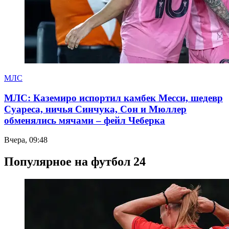
МЛС
МЛС: Каземиро испортил камбек Месси, шедевр
Суареса, ничья Синчука, Сон и Мюллер
обменялись мячами – фейл Чеберка
Вчера, 09:48
Популярное на футбол 24