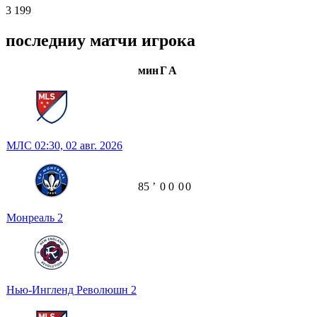
3 199
последниу матчи игрока
мин
Г
А
МЛС
02:30,
02 авг. 2026
85
ʼ
0
0
0
0
Монреаль
2
Нью-Ингленд Революшн
2