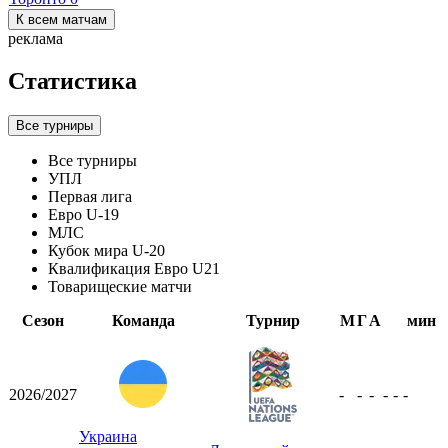
К всем матчам
реклама
Статистика
Все турниры
Все турниры
УПЛ
Первая лига
Евро U-19
МЛС
Кубок мира U-20
Квалификация Евро U21
Товарищеские матчи
Сезон
Команда
Турнир
М
Г
А
мин
2026/2027
-
-
-
-
-
-
Украина