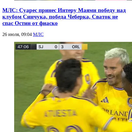
МЛС: Суарес принес Интеру Маями победу над
клубом Синчука, победа Чеберка, Сваток не
спас Остин от фиаско
26 июля, 09:04
МЛС