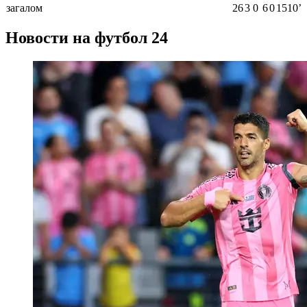
загалом
26
3
0
6
0
1510ʼ
Новости на футбол 24