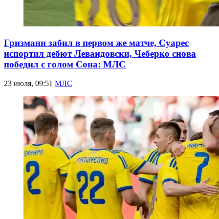
Гризманн забил в первом же матче, Суарес
испортил дебют Левандовски, Чеберко снова
победил с голом Сона: МЛС
23 июля, 09:51
МЛС