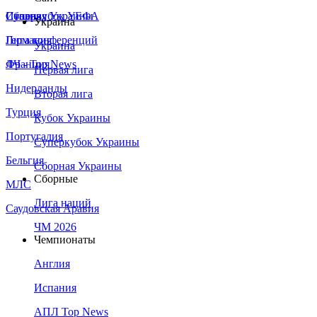
Сборная Украины
Италия
Суперкубок УЕФА
Украина
Германия
Лига конференций
Украина
Франция
ЛЧ - Top News
Первая лига
Нидерланды
Вторая лига
Турция
Кубок Украины
Португалия
Суперкубок Украины
Бельгия
Сборная Украины
Сборные
МЛС
Лига наций
Саудовская Аравия
ЧМ 2026
Чемпионаты
Англия
Испания
АПЛ Top News