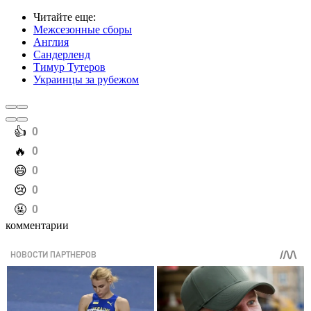
Читайте еще
:
Межсезонные сборы
Англия
Сандерленд
Тимур Тутеров
Украинцы за рубежом
️👍
0
️🔥
0
️😄
0
️😢
0
️🤬
0
комментарии