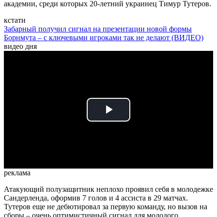
академии, среди которых 20-летний украинец Тимур Тутеров.
кстати
Забарный получил сигнал на презентации новой формы
Борнмута – с ключевыми игроками так не делают (ВИДЕО)
видео дня
Play
Video
реклама
Атакующий полузащитник неплохо проявил себя в молодежке
Сандерленда, оформив 7 голов и 4 ассиста в 29 матчах.
Тутеров еще не дебютировал за первую команду, но вызов на
сборы – очень оптимистичный сигнал для молодого