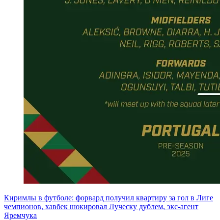
Киримлы в футболе: форвард получил квартиру за гол в Лиге
чемпионов, хавбек шокировал Луческу дублем, экс-агент
Яремчука