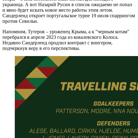
украинца. А вот Назарий Русин в список ожидаемо не попал
и явно будет искать новое место работы этим летом.
Сандерленд откроет португальское турне 19 июля спаррингом
против Севильи.
Напомним, Тутеров – уроженец Крыма, а к "черным котам"
перебрался в апреле 2023 года из ковалевского Колоса.
Недавно Сандерленд продлил контракт с вингером,
подчеркнув веру в его перспективы.