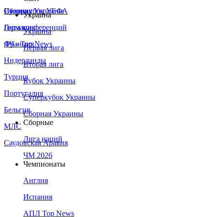
Сборная Украины
Италия
Суперкубок УЕФА
Украина
Германия
Лига конференций
Украина
Франция
ЛЧ - Top News
Первая лига
Нидерланды
Вторая лига
Турция
Кубок Украины
Португалия
Суперкубок Украины
Бельгия
Сборная Украины
Сборные
МЛС
Лига наций
Саудовская Аравия
ЧМ 2026
Чемпионаты
Англия
Испания
АПЛ Top News