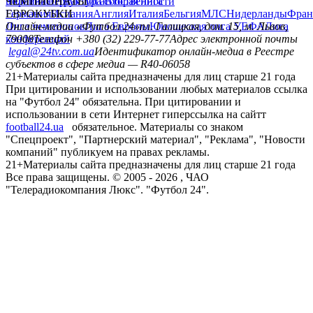
политика
Украина
ЧЕМПИОНАТЫ
Первая лига
Структура собственности
Вторая лига
Германия
ЕВРОКУБКИ
Испания
Англия
Италия
Бельгия
МЛС
Нидерланды
Фран
Лига чемпионов
Онлайн-медиа «Футбол 24»
Лига Европы
пл. Галицкая, дом. 15, м. Львов,
Юношеская лига УЕФА
Лига
конференций
79008
Телефон +380 (32) 229-77-77
Адрес электронной почты
legal@24tv.com.ua
Идентификатор онлайн-медиа в Реестре
субъектов в сфере медиа — R40-06058
21+
Материалы сайта предназначены для лиц старше 21 года
При цитировании и использовании любых материалов ссылка
на "Футбол 24" обязательна. При цитировании и
использовании в сети Интернет гиперссылка на сайтт
football24.ua
обязательное. Материалы со знаком
"Спецпроект", "Партнерский материал", "Реклама", "Новости
компаний" публикуем на правах рекламы.
21+
Материалы сайта предназначены для лиц старше 21 года
Все права защищены. © 2005 -
2026
, ЧАО
"Телерадиокомпания Люкс". "Футбол 24".