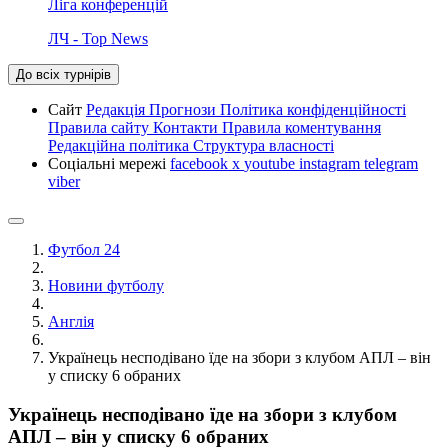
Ліга конференцій
ЛЧ - Top News
До всіх турнірів
Сайт
Редакція
Прогнози
Політика конфіденційності
Правила сайту
Контакти
Правила коментування
Редакційна політика
Структура власності
Соціальні мережі
facebook
x
youtube
instagram
telegram
viber
Футбол 24
Новини футболу
Англія
Українець несподівано їде на збори з клубом АПЛ – він
у списку 6 обраних
Українець несподівано їде на збори з клубом
АПЛ – він у списку 6 обраних