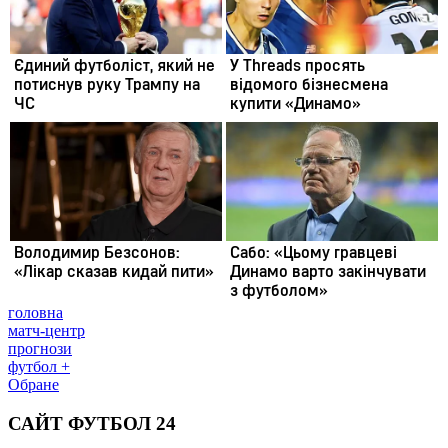
головна
матч-центр
прогнози
футбол +
Обране
САЙТ ФУТБОЛ 24