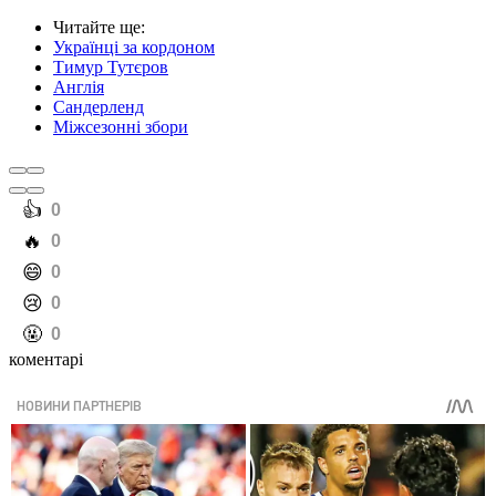
Читайте ще
:
Українці за кордоном
Тимур Тутєров
Англія
Сандерленд
Міжсезонні збори
️👍
0
️🔥
0
️😄
0
️😢
0
️🤬
0
коментарі