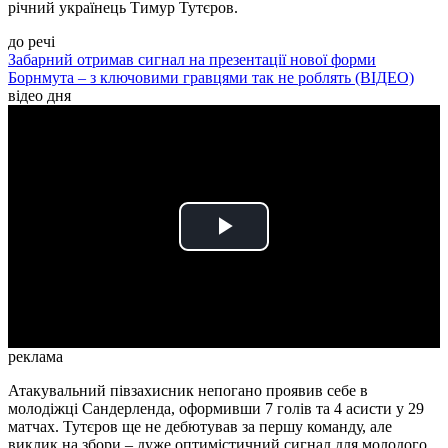
річний українець Тимур Тутєров.
до речі
Забарний отримав сигнал на презентації нової форми
Борнмута – з ключовими гравцями так не роблять (ВІДЕО)
відео дня
Play
Video
реклама
Атакувальний півзахисник непогано проявив себе в
молодіжці Сандерленда, оформивши 7 голів та 4 асисти у 29
матчах. Тутєров ще не дебютував за першу команду, але
виклик на збори – дуже оптимістичний сигнал для молодого