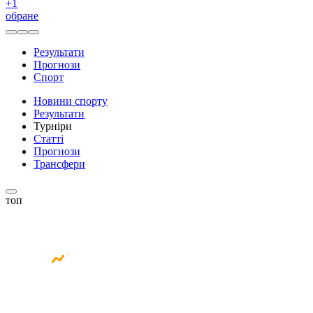
+
1
обране
Результати
Прогнози
Спорт
Новини спорту
Результати
Турніри
Статті
Прогнози
Трансфери
топ