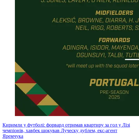
Киримли у футболі: форвард отримав квартиру за гол у Лізі
чемпіонів, хавбек шокував Луческу дублем, екс-агент
Яремчука