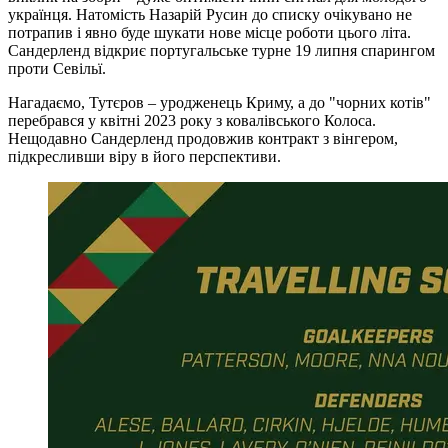
українця. Натомість Назарій Русин до списку очікувано не
потрапив і явно буде шукати нове місце роботи цього літа.
Сандерленд відкриє португальське турне 19 липня спарингом
проти Севільї.
Нагадаємо, Тутєров – уродженець Криму, а до "чорних котів"
перебрався у квітні 2023 року з ковалівського Колоса.
Нещодавно Сандерленд продовжив контракт з вінгером,
підкресливши віру в його перспективи.