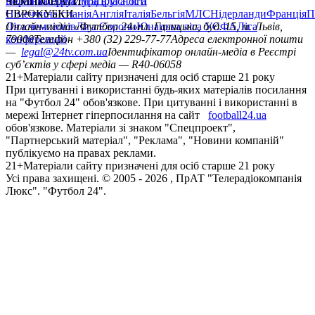
політика
Україна
ЧЕМПІОНАТИ
Перша ліга
Структура власності
Друга ліга
Німеччина
ЄВРОКУБКИ
Іспанія
Англія
Італія
Бельгія
МЛС
Нідерланди
Франція
П
Ліга чемпіонів
Онлайн-медіа «Футбол 24»
Ліга Європи
Юнацька ліга УЄФА
пл. Галицька, буд. 15, м. Львів,
Ліга
конференцій
79008
Телефон +380 (32) 229-77-77
Адреса електронної пошти
—
legal@24tv.com.ua
Ідентифікатор онлайн-медіа в Реєстрі
суб’єктів у сфері медіа — R40-06058
21+
Матеріали сайту призначені для осіб старше 21 року
При цитуванні і використанні будь-яких матеріалів посилання
на "Футбол 24" обов'язкове. При цитуванні і використанні в
мережі Інтернет гіперпосилання на сайт
football24.ua
обов'язкове. Матеріали зі знаком "Спецпроект",
"Партнерський матеріал", "Реклама", "Новини компаній"
публікуємо на правах реклами.
21+
Матеріали сайту призначені для осіб старше 21 року
Усi права захищенi. © 2005 -
2026
, ПрАТ "Телерадіокомпанія
Люкс". "Футбол 24".