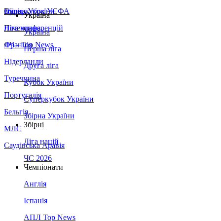
Збірна України
Італія
Суперкубок УЄФА
Україна
Німеччина
Ліга конференцій
Україна
Франція
ЛЧ - Top News
Перша ліга
Нідерланди
Друга ліга
Туреччина
Кубок України
Португалія
Суперкубок України
Бельгія
Збірна України
Збірні
МЛС
Ліга націй
Саудівська Аравія
ЧС 2026
Чемпіонати
Англія
Іспанія
АПЛ Top News