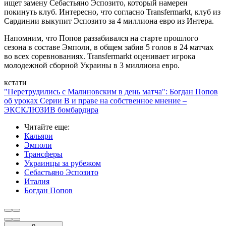
ищет замену Себастьяно Эспозито, который намерен
покинуть клуб. Интересно, что согласно Transfermarkt, клуб из
Сардинии выкупит Эспозито за 4 миллиона евро из Интера.
Напомним, что Попов раззабивался на старте прошлого
сезона в составе Эмполи, в общем забив 5 голов в 24 матчах
во всех соревнованиях. Transfermarkt оценивает игрока
молодежной сборной Украины в 3 миллиона евро.
кстати
"Перетрудились с Малиновским в день матча": Богдан Попов
об уроках Серии В и праве на собственное мнение –
ЭКСКЛЮЗИВ бомбардира
Читайте еще
:
Кальяри
Эмполи
Трансферы
Украинцы за рубежом
Себастьяно Эспозито
Италия
Богдан Попов