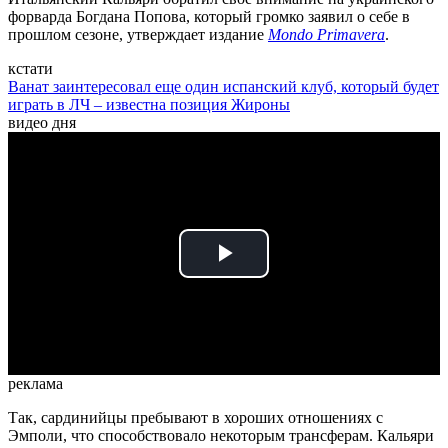
форварда Богдана Попова, который громко заявил о себе в
прошлом сезоне, утверждает издание
Mondo Primavera
.
кстати
Ванат заинтересовал еще один испанский клуб, который будет
играть в ЛЧ – известна позиция Жироны
видео дня
Play
Video
реклама
Так, сардинийцы пребывают в хороших отношениях с
Эмполи, что способствовало некоторым трансферам. Кальяри