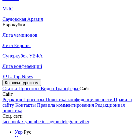
МЛС
Саудовская Аравия
Еврокубки
Лига чемпионов
Лига Европы
Суперкубок УЕФА
Лига конференций
ЛЧ - Top News
Ко всем турнирам
Статьи
Прогнозы
Видео
Трансферы
Сайт
Сайт
Редакция
Прогнозы
Политика конфиденциальности
Правила
сайту
Контакты
Правила комментирования
Редакционная
политика
Соц. сети
facebook
x
youtube
instagram
telegram
viber
Укр
Рус