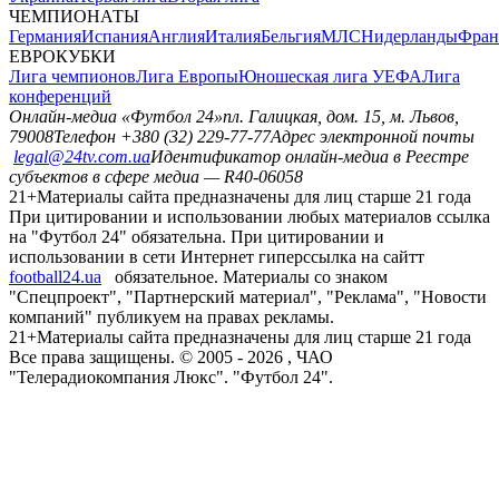
ЧЕМПИОНАТЫ
Германия
Испания
Англия
Италия
Бельгия
МЛС
Нидерланды
Фран
ЕВРОКУБКИ
Лига чемпионов
Лига Европы
Юношеская лига УЕФА
Лига
конференций
Онлайн-медиа «Футбол 24»
пл. Галицкая, дом. 15, м. Львов,
79008
Телефон +380 (32) 229-77-77
Адрес электронной почты
legal@24tv.com.ua
Идентификатор онлайн-медиа в Реестре
субъектов в сфере медиа — R40-06058
21+
Материалы сайта предназначены для лиц старше 21 года
При цитировании и использовании любых материалов ссылка
на "Футбол 24" обязательна. При цитировании и
использовании в сети Интернет гиперссылка на сайтт
football24.ua
обязательное. Материалы со знаком
"Спецпроект", "Партнерский материал", "Реклама", "Новости
компаний" публикуем на правах рекламы.
21+
Материалы сайта предназначены для лиц старше 21 года
Все права защищены. © 2005 -
2026
, ЧАО
"Телерадиокомпания Люкс". "Футбол 24".