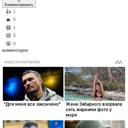
0
Комментировать
️👍
1
️🔥
0
️😄
1
️😢
0
️🤬
0
комментарии