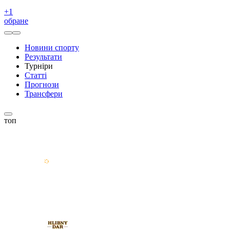
+
1
обране
Новини спорту
Результати
Турніри
Статті
Прогнози
Трансфери
топ