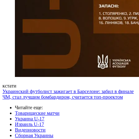
кстати
Украинский футболист зажигает в Барселоне: забил в финале
ЧМ, стал лучшим бомбардиром, считается топ-проектом
Читайте еще
:
Товарищеские матчи
Украина U-17
Израиль U-17
Видеоновости
Сборная Украины