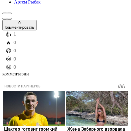
Артем Рыбак
0
Комментировать
️👍
1
️🔥
0
️😄
0
️😢
0
️🤬
0
комментарии