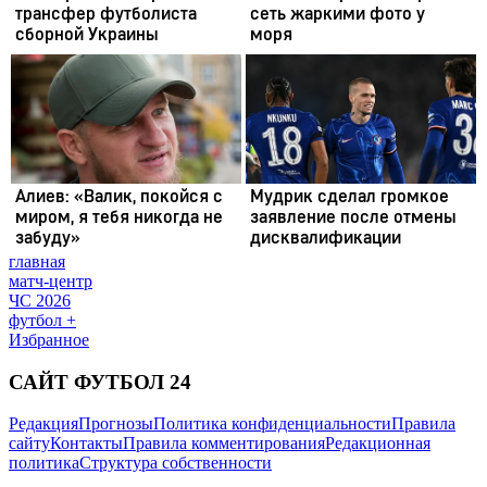
главная
матч-центр
ЧС 2026
футбол +
Избранное
САЙТ ФУТБОЛ 24
Редакция
Прогнозы
Политика конфиденциальности
Правила
сайту
Контакты
Правила комментирования
Редакционная
политика
Структура собственности