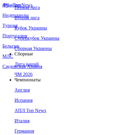
Франция
ЛЧ - Top News
Первая лига
Нидерланды
Вторая лига
Турция
Кубок Украины
Португалия
Суперкубок Украины
Бельгия
Сборная Украины
Сборные
МЛС
Лига наций
Саудовская Аравия
ЧМ 2026
Чемпионаты
Англия
Испания
АПЛ Top News
Италия
Германия