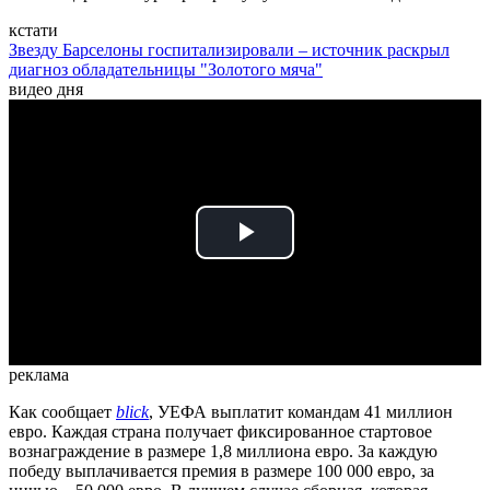
кстати
Звезду Барселоны госпитализировали – источник раскрыл
диагноз обладательницы "Золотого мяча"
видео дня
Play
Video
реклама
Как сообщает
blick
, УЕФА выплатит командам 41 миллион
евро. Каждая страна получает фиксированное стартовое
вознаграждение в размере 1,8 миллиона евро. За каждую
победу выплачивается премия в размере 100 000 евро, за