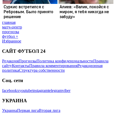
главная
матч-центр
прогнозы
футбол +
Избранное
САЙТ ФУТБОЛ 24
Редакция
Прогнозы
Политика конфиденциальности
Правила
сайту
Контакты
Правила комментирования
Редакционная
политика
Структура собственности
Соц. сети
facebook
x
youtube
instagram
telegram
viber
УКРАИНА
Украина
Первая лига
Вторая лига