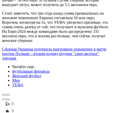
ничью – 50 000 евро. В лучшем случае сборная, которая
выиграет титул, может получить до 5,1 миллиона евро.
Стоит заметить, что три года назад сумма премиальных на
женском чемпионате Европы составляла 16 млн евро.
Впрочем, несмотря на то, что УЕФА увеличил призовые, эта
сумма очень далека от той, что получают в мужском футболе.
На Евро-2024 между командами было распределено 331
миллион евро, что в восемь раз больше, чем сейчас получат
женские сборные.
Сборная Украины потерпела разгромное поражение в матче
против Польши – вторая подряд неудача "сине-желтых"
девушек
Читайте еще
:
футбольные финансы
Женский футбол
Мир
УЕФА
️👍
0
️🔥
0