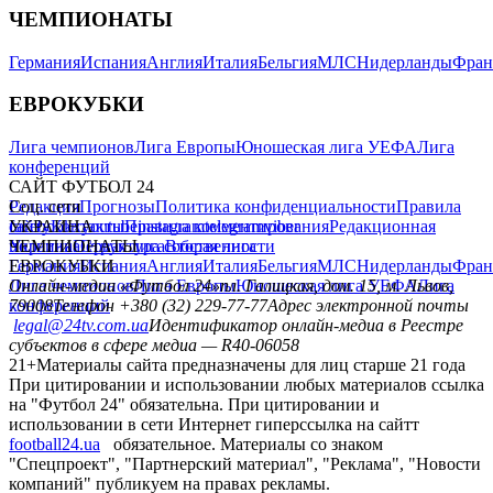
ЧЕМПИОНАТЫ
Германия
Испания
Англия
Италия
Бельгия
МЛС
Нидерланды
Фран
ЕВРОКУБКИ
Лига чемпионов
Лига Европы
Юношеская лига УЕФА
Лига
конференций
САЙТ ФУТБОЛ 24
Редакция
Соц. сети
Прогнозы
Политика конфиденциальности
Правила
сайту
facebook
УКРАИНА
Контакты
x
youtube
Правила комментирования
instagram
telegram
viber
Редакционная
политика
Украина
ЧЕМПИОНАТЫ
Первая лига
Структура собственности
Вторая лига
Германия
ЕВРОКУБКИ
Испания
Англия
Италия
Бельгия
МЛС
Нидерланды
Фран
Лига чемпионов
Онлайн-медиа «Футбол 24»
Лига Европы
пл. Галицкая, дом. 15, м. Львов,
Юношеская лига УЕФА
Лига
конференций
79008
Телефон +380 (32) 229-77-77
Адрес электронной почты
legal@24tv.com.ua
Идентификатор онлайн-медиа в Реестре
субъектов в сфере медиа — R40-06058
21+
Материалы сайта предназначены для лиц старше 21 года
При цитировании и использовании любых материалов ссылка
на "Футбол 24" обязательна. При цитировании и
использовании в сети Интернет гиперссылка на сайтт
football24.ua
обязательное. Материалы со знаком
"Спецпроект", "Партнерский материал", "Реклама", "Новости
компаний" публикуем на правах рекламы.