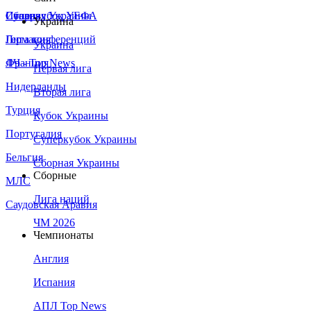
Сборная Украины
Италия
Суперкубок УЕФА
Украина
Германия
Лига конференций
Украина
Франция
ЛЧ - Top News
Первая лига
Нидерланды
Вторая лига
Турция
Кубок Украины
Португалия
Суперкубок Украины
Бельгия
Сборная Украины
Сборные
МЛС
Лига наций
Саудовская Аравия
ЧМ 2026
Чемпионаты
Англия
Испания
АПЛ Top News