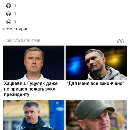
️😄
0
️😢
0
️🤬
0
комментарии