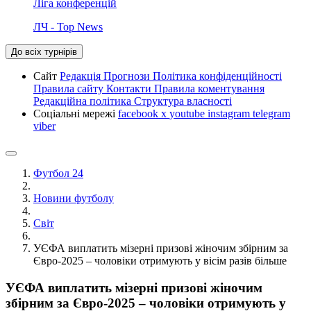
Ліга конференцій
ЛЧ - Top News
До всіх турнірів
Сайт
Редакція
Прогнози
Політика конфіденційності
Правила сайту
Контакти
Правила коментування
Редакційна політика
Структура власності
Соціальні мережі
facebook
x
youtube
instagram
telegram
viber
Футбол 24
Новини футболу
Світ
УЄФА виплатить мізерні призові жіночим збірним за
Євро-2025 – чоловіки отримують у вісім разів більше
УЄФА виплатить мізерні призові жіночим
збірним за Євро-2025 – чоловіки отримують у