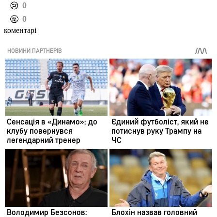
️😢
0
️🤬
0
коментарі