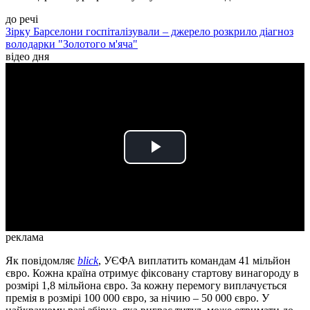
до речі
Зірку Барселони госпіталізували – джерело розкрило діагноз
володарки "Золотого м'яча"
відео дня
Play
Video
реклама
Як повідомляє
blick
, УЄФА виплатить командам 41 мільйон
євро. Кожна країна отримує фіксовану стартову винагороду в
розмірі 1,8 мільйона євро. За кожну перемогу виплачується
премія в розмірі 100 000 євро, за нічию – 50 000 євро. У