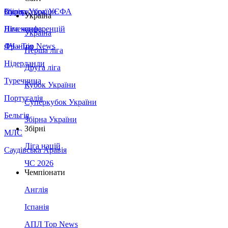
Збірна України
Італія
Суперкубок УЄФА
Україна
Німеччина
Ліга конференцій
Україна
Франція
ЛЧ - Top News
Перша ліга
Нідерланди
Друга ліга
Туреччина
Кубок України
Португалія
Суперкубок України
Бельгія
Збірна України
Збірні
МЛС
Ліга націй
Саудівська Аравія
ЧС 2026
Чемпіонати
Англія
Іспанія
АПЛ Top News