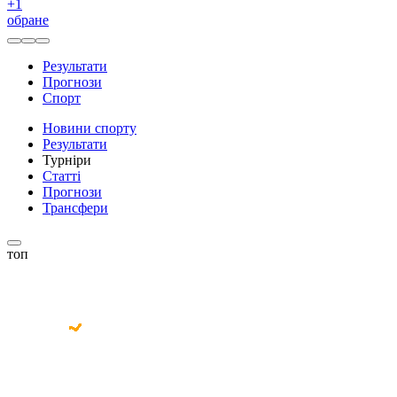
+
1
обране
Результати
Прогнози
Спорт
Новини спорту
Результати
Турніри
Статті
Прогнози
Трансфери
топ