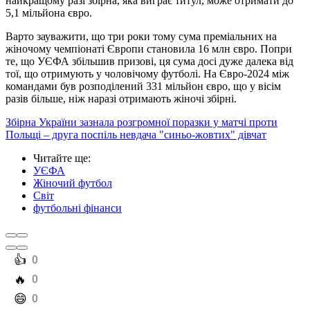
найкращому разі збірна, яка виграє титул, може отримати до
5,1 мільйона євро.
Варто зауважити, що три роки тому сума преміальних на
жіночому чемпіонаті Європи становила 16 млн євро. Попри
те, що УЄФА збільшив призові, ця сума досі дуже далека від
тої, що отримують у чоловічому футболі. На Євро-2024 між
командами був розподілений 331 мільйон євро, що у вісім
разів більше, ніж наразі отримають жіночі збірні.
Збірна України зазнала розгромної поразки у матчі проти
Польщі – друга поспіль невдача "синьо-жовтих" дівчат
Читайте ще
:
УЄФА
Жіночий футбол
Світ
футбольні фінанси
️👍
0
️🔥
0
️😄
0