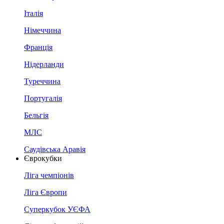
Італія
Німеччина
Франція
Нідерланди
Туреччина
Португалія
Бельгія
МЛС
Саудівська Аравія
Єврокубки
Ліга чемпіонів
Ліга Європи
Суперкубок УЄФА