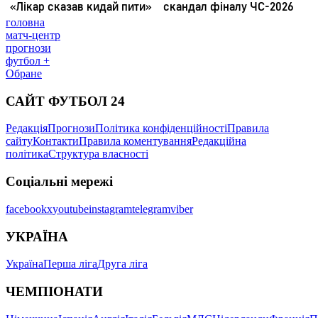
головна
матч-центр
прогнози
футбол +
Обране
САЙТ ФУТБОЛ 24
Редакція
Прогнози
Політика конфіденційності
Правила
сайту
Контакти
Правила коментування
Редакційна
політика
Структура власності
Соціальні мережі
facebook
x
youtube
instagram
telegram
viber
УКРАЇНА
Україна
Перша ліга
Друга ліга
ЧЕМПІОНАТИ