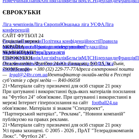
Німеччина
Іспанія
Англія
Італія
Бельгія
МЛС
Нідерланди
Франція
П
ЄВРОКУБКИ
Ліга чемпіонів
Ліга Європи
Юнацька ліга УЄФА
Ліга
конференцій
САЙТ ФУТБОЛ 24
Редакція
Соціальні мережі
Прогнози
Політика конфіденційності
Правила
сайту
facebook
УКРАЇНА
Контакти
x
youtube
Правила коментування
instagram
telegram
viber
Редакційна
політика
Україна
ЧЕМПІОНАТИ
Перша ліга
Структура власності
Друга ліга
Німеччина
ЄВРОКУБКИ
Іспанія
Англія
Італія
Бельгія
МЛС
Нідерланди
Франція
П
Ліга чемпіонів
Онлайн-медіа «Футбол 24»
Ліга Європи
Юнацька ліга УЄФА
пл. Галицька, буд. 15, м. Львів,
Ліга
конференцій
79008
Телефон +380 (32) 229-77-77
Адреса електронної пошти
—
legal@24tv.com.ua
Ідентифікатор онлайн-медіа в Реєстрі
суб’єктів у сфері медіа — R40-06058
21+
Матеріали сайту призначені для осіб старше 21 року
При цитуванні і використанні будь-яких матеріалів посилання
на "Футбол 24" обов'язкове. При цитуванні і використанні в
мережі Інтернет гіперпосилання на сайт
football24.ua
обов'язкове. Матеріали зі знаком "Спецпроект",
"Партнерський матеріал", "Реклама", "Новини компаній"
публікуємо на правах реклами.
21+
Матеріали сайту призначені для осіб старше 21 року
Усi права захищенi. © 2005 -
2026
, ПрАТ "Телерадіокомпанія
Люкс". "Футбол 24".