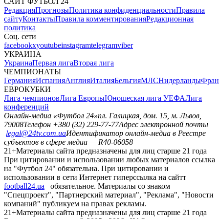
САЙТ ФУТБОЛ 24
Редакция
Прогнозы
Политика конфиденциальности
Правила
сайту
Контакты
Правила комментирования
Редакционная
политика
Соц. сети
facebook
x
youtube
instagram
telegram
viber
УКРАИНА
Украина
Первая лига
Вторая лига
ЧЕМПИОНАТЫ
Германия
Испания
Англия
Италия
Бельгия
МЛС
Нидерланды
Фран
ЕВРОКУБКИ
Лига чемпионов
Лига Европы
Юношеская лига УЕФА
Лига
конференций
Онлайн-медиа «Футбол 24»
пл. Галицкая, дом. 15, м. Львов,
79008
Телефон +380 (32) 229-77-77
Адрес электронной почты
legal@24tv.com.ua
Идентификатор онлайн-медиа в Реестре
субъектов в сфере медиа — R40-06058
21+
Материалы сайта предназначены для лиц старше 21 года
При цитировании и использовании любых материалов ссылка
на "Футбол 24" обязательна. При цитировании и
использовании в сети Интернет гиперссылка на сайтт
football24.ua
обязательное. Материалы со знаком
"Спецпроект", "Партнерский материал", "Реклама", "Новости
компаний" публикуем на правах рекламы.
21+
Материалы сайта предназначены для лиц старше 21 года