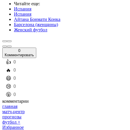
Читайте еще
:
Испания
Испания
Айтана Бонмати Конка
Барселона (женщины)
Женский футбол
0
Комментировать
️👍
0
️🔥
0
️😄
0
️😢
0
️🤬
0
комментарии
главная
матч-центр
прогнозы
футбол +
Избранное