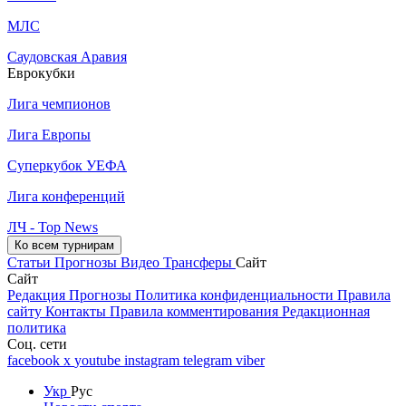
МЛС
Саудовская Аравия
Еврокубки
Лига чемпионов
Лига Европы
Суперкубок УЕФА
Лига конференций
ЛЧ - Top News
Ко всем турнирам
Статьи
Прогнозы
Видео
Трансферы
Сайт
Сайт
Редакция
Прогнозы
Политика конфиденциальности
Правила
сайту
Контакты
Правила комментирования
Редакционная
политика
Соц. сети
facebook
x
youtube
instagram
telegram
viber
Укр
Рус