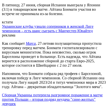
В пятницу, 27 июня, сборная Испании выиграла у Японии
(3:1) в товарищеском матче. Айтана Бонмати участия во
встрече не принимала из-за болезни.
кстати
Украинские клубы узнали соперников в женской Лиге
чемпионов – есть шанс сыграть с Манчестер Юнайтед
реклама
Как сообщает
Marca
, 27-летняя полузащитница пропустила
тренировку перед матчем. Бонмати госпитализировали с
вирусным менингитом. Пока неизвестно, сколько игрок
Барселоны проведет в больнице. Есть надежда, что Айтана
вернется в расположение сборной до старта Евро-2025,
которое состоится в Швейцарии с 2 по 27 июля.
Напомним, что Бонмати собрала ряд трофеев с Барселоной,
включая победу в Лиге чемпионов. Со сборной Испании она
получала Лигу наций 2023/24 и титул чемпионки мира в 2023
году. Айтана – двукратная обладательница "Золотого мяча".
Сборная Украины потерпела разгромное поражение в матче
против Польши – вторая подряд неудача "сине-желтых"
девушек