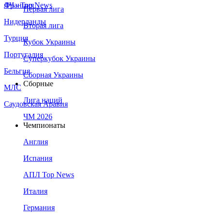
Франция
ЛЧ - Top News
Первая лига
Нидерланды
Вторая лига
Турция
Кубок Украины
Португалия
Суперкубок Украины
Бельгия
Сборная Украины
Сборные
МЛС
Лига наций
Саудовская Аравия
ЧМ 2026
Чемпионаты
Англия
Испания
АПЛ Top News
Италия
Германия