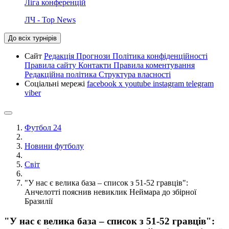
Ліга конференцій
ЛЧ - Top News
До всіх турнірів
Сайт
Редакція
Прогнози
Політика конфіденційності
Правила сайту
Контакти
Правила коментування
Редакційна політика
Структура власності
Соціальні мережі
facebook
x
youtube
instagram
telegram
viber
Футбол 24
Новини футболу
Світ
"У нас є велика база – список з 51-52 гравців":
Анчелотті пояснив невиклик Неймара до збірної
Бразилії
"У нас є велика база – список з 51-52 гравців":