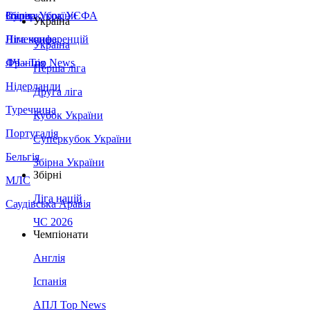
Збірна України
Італія
Суперкубок УЄФА
Україна
Німеччина
Ліга конференцій
Україна
Франція
ЛЧ - Top News
Перша ліга
Нідерланди
Друга ліга
Туреччина
Кубок України
Португалія
Суперкубок України
Бельгія
Збірна України
Збірні
МЛС
Ліга націй
Саудівська Аравія
ЧС 2026
Чемпіонати
Англія
Іспанія
АПЛ Top News