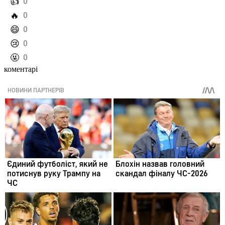
️👍
0
️🔥
0
️😄
0
️😢
0
️🤬
0
коментарі