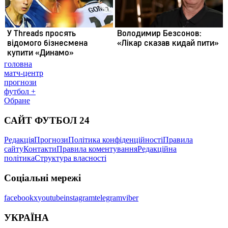
головна
матч-центр
прогнози
футбол +
Обране
САЙТ ФУТБОЛ 24
Редакція
Прогнози
Політика конфіденційності
Правила
сайту
Контакти
Правила коментування
Редакційна
політика
Структура власності
Соціальні мережі
facebook
x
youtube
instagram
telegram
viber
УКРАЇНА