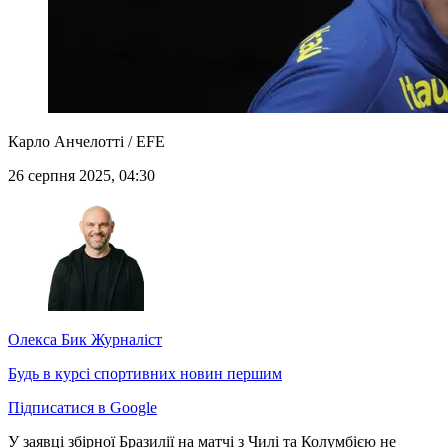
Карло Анчелотті / EFE
26 серпня 2025, 04:30
Олекса Бик
Журналіст
Будь в курсі спортивних новин першим
Підписатися в Google
У заявці збірної Бразилії на матчі з Чилі та Колумбією не