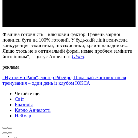
Video
Фізична готовність – ключовий фактор. Гравець збірної
повинен бути на 100% готовий. У будь-якій лінії величезна
конкуренція: захисники, півзахисники, крайні нападники...
Якщо хтось не в оптимальній формі, немає проблем замінити
його іншим", – цитує Анчелотті
Globo
.
реклама
"Ну прямо Райя", містер Рібейро, Парагвай жонглює після
тренування – один день із клубом ЮКСА
Читайте ще
:
Світ
Бразилія
Карло Анчелотті
Неймар