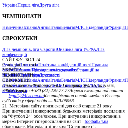
Україна
Перша ліга
Друга ліга
ЧЕМПІОНАТИ
Німеччина
Іспанія
Англія
Італія
Бельгія
МЛС
Нідерланди
Франція
П
ЄВРОКУБКИ
Ліга чемпіонів
Ліга Європи
Юнацька ліга УЄФА
Ліга
конференцій
САЙТ ФУТБОЛ 24
Редакція
Соціальні мережі
Прогнози
Політика конфіденційності
Правила
сайту
facebook
УКРАЇНА
Контакти
x
youtube
Правила коментування
instagram
telegram
viber
Редакційна
політика
Україна
ЧЕМПІОНАТИ
Перша ліга
Структура власності
Друга ліга
Німеччина
ЄВРОКУБКИ
Іспанія
Англія
Італія
Бельгія
МЛС
Нідерланди
Франція
П
Ліга чемпіонів
Онлайн-медіа «Футбол 24»
Ліга Європи
Юнацька ліга УЄФА
пл. Галицька, буд. 15, м. Львів,
Ліга
конференцій
79008
Телефон +380 (32) 229-77-77
Адреса електронної пошти
—
legal@24tv.com.ua
Ідентифікатор онлайн-медіа в Реєстрі
суб’єктів у сфері медіа — R40-06058
21+
Матеріали сайту призначені для осіб старше 21 року
При цитуванні і використанні будь-яких матеріалів посилання
на "Футбол 24" обов'язкове. При цитуванні і використанні в
мережі Інтернет гіперпосилання на сайт
football24.ua
обов'язкове. Матеріали зі знаком "Спецпроект",