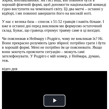
збірна, вболівальники. Як і всі інші, він повинен бути в
хорошій фізичній формі, щоб допомогти національній команді
гідно виступити на чемпіонаті світу. Ці два матчі – останні у
відборі, і ми повинні завершити його на високій ноті.
У нас є велика база – список з 51-52 гравців і навіть більше. І
вже в останні дні перед викликом ми формуємо остаточний
склад. Буває, що гравець отримує травму саме в ці вихідні.
Чи пояснював я Неймару і Родріго, чому не викликав їх? Ні.
Вони прекрасно розуміють ідею збірної: потрібно грати і бути
в хорошій формі. Мені не потрібно їм це пояснювати. Якщо
вони захочуть прояснити ситуацію – можуть самі
зателефонувати. У Родріго є мій номер, у Неймара, думаю,
теж.
відео дня
Play