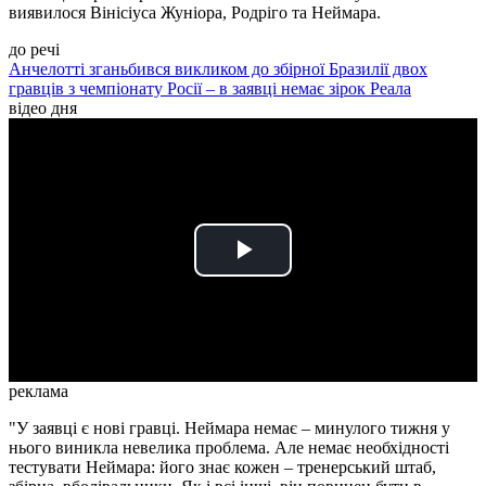
виявилося Вінісіуса Жуніора, Родріго та Неймара.
до речі
Анчелотті зганьбився викликом до збірної Бразилії двох
гравців з чемпіонату Росії – в заявці немає зірок Реала
відео дня
Play
Video
реклама
"У заявці є нові гравці. Неймара немає – минулого тижня у
нього виникла невелика проблема. Але немає необхідності
тестувати Неймара: його знає кожен – тренерський штаб,