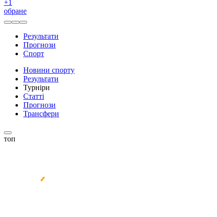
+
1
обране
Результати
Прогнози
Спорт
Новини спорту
Результати
Турніри
Статті
Прогнози
Трансфери
топ