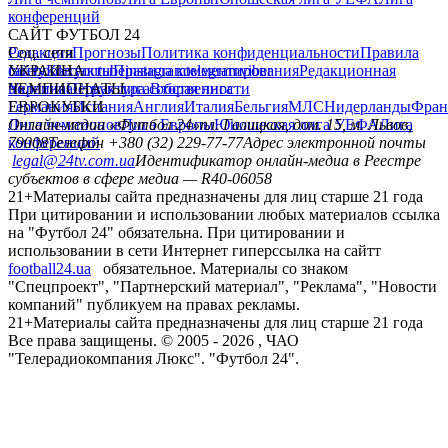
конференций
САЙТ ФУТБОЛ 24
Редакция
Соц. сети
Прогнозы
Политика конфиденциальности
Правила
сайту
facebook
УКРАИНА
Контакты
x
youtube
Правила комментирования
instagram
telegram
viber
Редакционная
политика
Украина
ЧЕМПИОНАТЫ
Первая лига
Структура собственности
Вторая лига
Германия
ЕВРОКУБКИ
Испания
Англия
Италия
Бельгия
МЛС
Нидерланды
Фран
Лига чемпионов
Онлайн-медиа «Футбол 24»
Лига Европы
пл. Галицкая, дом. 15, м. Львов,
Юношеская лига УЕФА
Лига
конференций
79008
Телефон +380 (32) 229-77-77
Адрес электронной почты
legal@24tv.com.ua
Идентификатор онлайн-медиа в Реестре
субъектов в сфере медиа — R40-06058
21+
Материалы сайта предназначены для лиц старше 21 года
При цитировании и использовании любых материалов ссылка
на "Футбол 24" обязательна. При цитировании и
использовании в сети Интернет гиперссылка на сайтт
football24.ua
обязательное. Материалы со знаком
"Спецпроект", "Партнерский материал", "Реклама", "Новости
компаний" публикуем на правах рекламы.
21+
Материалы сайта предназначены для лиц старше 21 года
Все права защищены. © 2005 -
2026
, ЧАО
"Телерадиокомпания Люкс". "Футбол 24".