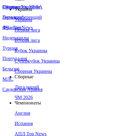
Сборная Украины
Италия
Суперкубок УЕФА
Украина
Германия
Лига конференций
Украина
Франция
ЛЧ - Top News
Первая лига
Нидерланды
Вторая лига
Турция
Кубок Украины
Португалия
Суперкубок Украины
Бельгия
Сборная Украины
Сборные
МЛС
Лига наций
Саудовская Аравия
ЧМ 2026
Чемпионаты
Англия
Испания
АПЛ Top News