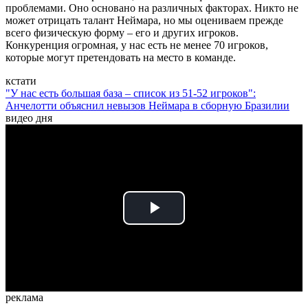
проблемами. Оно основано на различных факторах. Никто не
может отрицать талант Неймара, но мы оцениваем прежде
всего физическую форму – его и других игроков.
Конкуренция огромная, у нас есть не менее 70 игроков,
которые могут претендовать на место в команде.
кстати
"У нас есть большая база – список из 51-52 игроков":
Анчелотти объяснил невызов Неймара в сборную Бразилии
видео дня
Play
Video
реклама