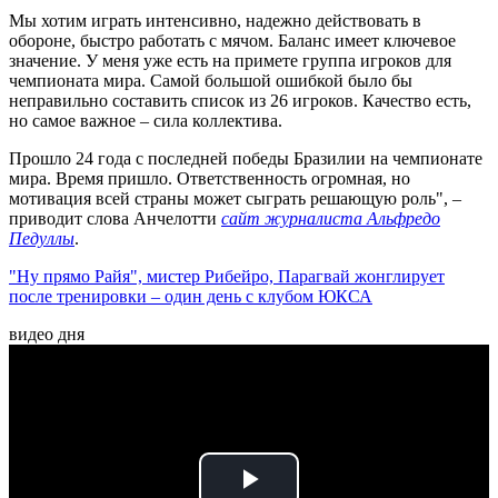
Мы хотим играть интенсивно, надежно действовать в
обороне, быстро работать с мячом. Баланс имеет ключевое
значение. У меня уже есть на примете группа игроков для
чемпионата мира. Самой большой ошибкой было бы
неправильно составить список из 26 игроков. Качество есть,
но самое важное – сила коллектива.
Прошло 24 года с последней победы Бразилии на чемпионате
мира. Время пришло. Ответственность огромная, но
мотивация всей страны может сыграть решающую роль", –
приводит слова Анчелотти
сайт журналиста Альфредо
Педуллы
.
"Ну прямо Райя", мистер Рибейро, Парагвай жонглирует
после тренировки – один день с клубом ЮКСА
видео дня