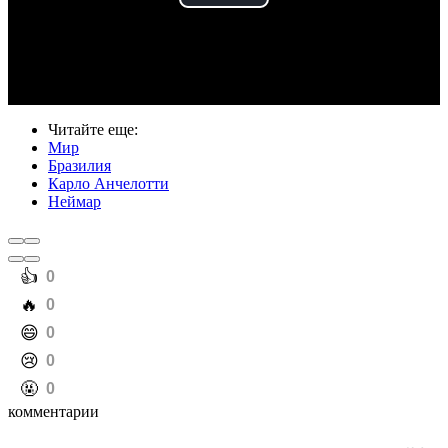
Play
Video
Читайте еще
:
Мир
Бразилия
Карло Анчелотти
Неймар
️👍
0
️🔥
0
️😄
0
️😢
0
️🤬
0
комментарии