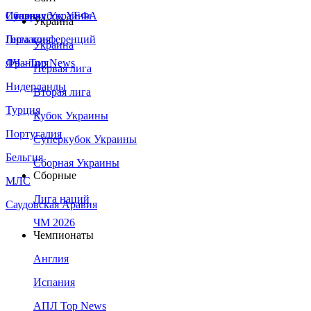
Сборная Украины
Италия
Суперкубок УЕФА
Украина
Германия
Лига конференций
Украина
Франция
ЛЧ - Top News
Первая лига
Нидерланды
Вторая лига
Турция
Кубок Украины
Португалия
Суперкубок Украины
Бельгия
Сборная Украины
Сборные
МЛС
Лига наций
Саудовская Аравия
ЧМ 2026
Чемпионаты
Англия
Испания
АПЛ Top News