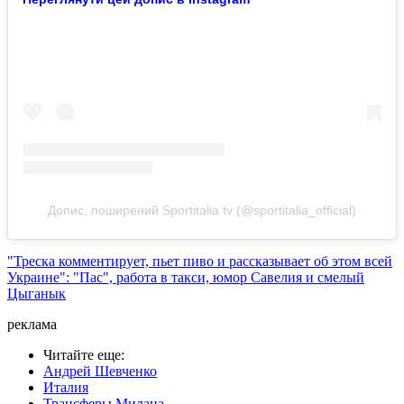
Допис, поширений Sportitalia tv (@sportitalia_official)
"Треска комментирует, пьет пиво и рассказывает об этом всей
Украине": "Пас", работа в такси, юмор Савелия и смелый
Цыганык
реклама
Читайте еще
:
Андрей Шевченко
Италия
Трансферы Милана