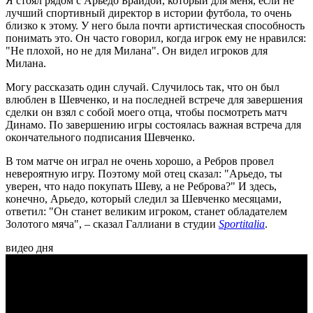
Я стоял рядом с Арьедо Брайдой, который для меня, если не
лучший спортивный директор в истории футбола, то очень
близко к этому. У него была почти артистическая способность
понимать это. Он часто говорил, когда игрок ему не нравился:
"Не плохой, но не для Милана". Он видел игроков для
Милана.
Могу рассказать один случай. Случилось так, что он был
влюблен в Шевченко, и на последней встрече для завершения
сделки он взял с собой моего отца, чтобы посмотреть матч
Динамо. По завершению игры состоялась важная встреча для
окончательного подписания Шевченко.
В том матче он играл не очень хорошо, а Ребров провел
невероятную игру. Поэтому мой отец сказал: "Арьедо, ты
уверен, что надо покупать Шеву, а не Реброва?" И здесь,
конечно, Арьедо, который следил за Шевченко месяцами,
ответил: "Он станет великим игроком, станет обладателем
Золотого мяча", – сказал Галлиани в студии
Sportitalia
.
видео дня