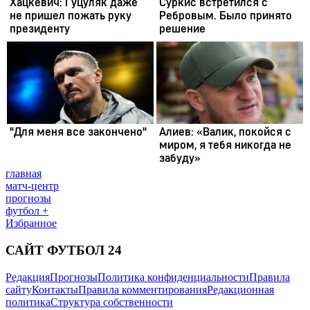
главная
матч-центр
прогнозы
футбол +
Избранное
САЙТ ФУТБОЛ 24
Редакция
Прогнозы
Политика конфиденциальности
Правила
сайту
Контакты
Правила комментирования
Редакционная
политика
Структура собственности