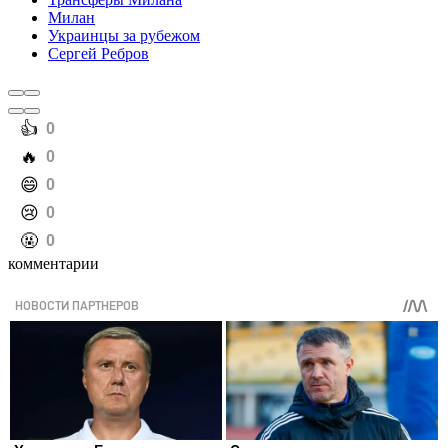
Милан
Украинцы за рубежом
Сергей Ребров
️👍
0
️🔥
0
️😄
0
️😢
0
️🤬
0
комментарии