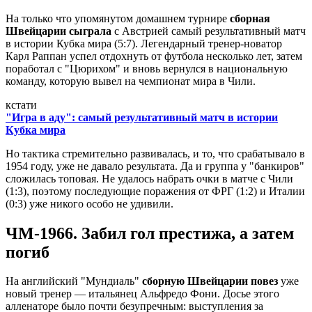
На только что упомянутом домашнем турнире
сборная
Швейцарии сыграла
с Австрией самый результативный матч
в истории Кубка мира (5:7). Легендарный тренер-новатор
Карл Раппан успел отдохнуть от футбола несколько лет, затем
поработал с "Цюрихом" и вновь вернулся в национальную
команду, которую вывел на чемпионат мира в Чили.
кстати
"Игра в аду": самый результативный матч в истории
Кубка мира
Но тактика стремительно развивалась, и то, что срабатывало в
1954 году, уже не давало результата. Да и группа у "банкиров"
сложилась топовая. Не удалось набрать очки в матче с Чили
(1:3), поэтому последующие поражения от ФРГ (1:2) и Италии
(0:3) уже никого особо не удивили.
ЧМ-1966. Забил гол престижа, а затем
погиб
На английский "Мундиаль"
сборную Швейцарии повез
уже
новый тренер — итальянец Альфредо Фони. Досье этого
алленаторе было почти безупречным: выступления за