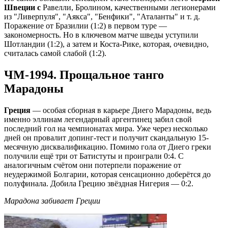
Швеции с
Равелли, Бролином, качественными легионерами
из "Ливерпуля", "Аякса", "Бенфики", "Аталанты" и т. д.
Поражение от Бразилии (1:2) в первом туре —
закономерность. Но в ключевом матче шведы уступили
Шотландии (1:2), а затем и Коста-Рике, которая, очевидно,
считалась самой слабой (1:2).
ЧМ-1994. Прощальное танго
Марадоны
Греция
— особая сборная в карьере Диего Марадоны, ведь
именно эллинам легендарный аргентинец забил свой
последний гол на чемпионатах мира. Уже через несколько
дней он провалит допинг-тест и получит скандальную 15-
месячную дисквалификацию. Помимо гола от Диего греки
получили ещё три от Батистуты и проиграли 0:4. С
аналогичным счётом они потерпели поражение от
неудержимой Болгарии, которая сенсационно доберётся до
полуфинала. Добила Грецию звёздная Нигерия — 0:2.
Марадона забивает Греции