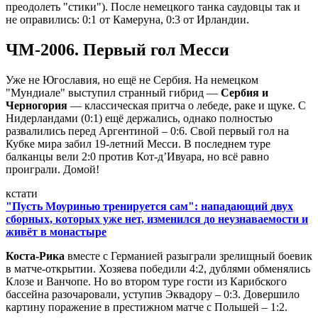
преодолеть "стики"). После немецкого танка саудовцы так и
не оправились: 0:1 от Камеруна, 0:3 от Ирландии.
ЧМ-2006. Первый гол Месси
Уже не Югославия, но ещё не Сербия. На немецком
"Мундиале" выступил странный гибрид —
Сербия и
Черногория
— классическая притча о лебеде, раке и щуке. С
Нидерландами (0:1) ещё держались, однако полностью
развалились перед Аргентиной – 0:6. Свой первый гол на
Кубке мира забил 19-летний Месси. В последнем туре
балканцы вели 2:0 против Кот-д’Ивуара, но всё равно
проиграли. Домой!
кстати
"Пусть Моуринью тренируется сам": нападающий двух
сборных, которых уже нет, изменился до неузнаваемости и
живёт в монастыре
Коста-Рика
вместе с Германией разыграли зрелищный боевик
в матче-открытии. Хозяева победили 4:2, дублями обменялись
Клозе и Ванчопе. Но во втором туре гости из Карибского
бассейна разочаровали, уступив Эквадору – 0:3. Довершило
картину поражение в престижном матче с Польшей – 1:2.