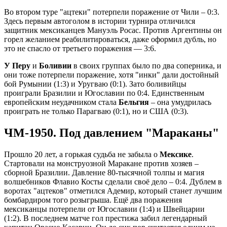
Во втором туре "ацтеки" потерпели поражение от Чили – 0:3.
Здесь первым автоголом в истории турнира отличился
защитник мексиканцев Мануэль Росас. Против Аргентины он
горел желанием реабилитироваться, даже оформил дубль, но
это не спасло от третьего поражения — 3:6.
У Перу
и
Боливии
в своих группах было по два соперника, и
они тоже потерпели поражение, хотя "инки" дали достойный
бой Румынии (1:3) и Уругваю (0:1). Зато боливийцы
проиграли Бразилии и Югославии по 0:4. Единственным
европейским неудачником стала
Бельгия
– она умудрилась
проиграть не только Парагваю (0:1), но и США (0:3).
ЧМ-1950. Под давлением "Мараканы"
Прошло 20 лет, а горькая судьба не забыла о
Мексике
.
Стартовали на монструозной Маракане против хозяев –
сборной Бразилии. Давление 80-тысячной толпы и магия
волшебников Флавио Косты сделали своё дело – 0:4. Дублем в
воротах "ацтеков" отметился Адемир, который станет лучшим
бомбардиром того розыгрыша. Ещё два поражения
мексиканцы потерпели от Югославии (1:4) и Швейцарии
(1:2). В последнем матче гол престижа забил легендарный