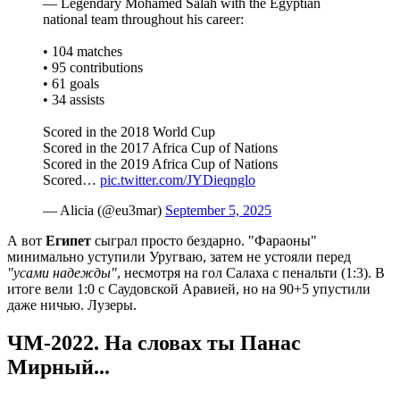
— Legendary Mohamed Salah with the Egyptian
national team throughout his career:
• 104 matches
• 95 contributions
• 61 goals
• 34 assists
Scored in the 2018 World Cup
Scored in the 2017 Africa Cup of Nations
Scored in the 2019 Africa Cup of Nations
Scored…
pic.twitter.com/JYDieqnglo
— Alicia (@eu3mar)
September 5, 2025
А вот
Египет
сыграл просто бездарно. "Фараоны"
минимально уступили Уругваю, затем не устояли перед
"усами надежды"
, несмотря на гол Салаха с пенальти (1:3). В
итоге вели 1:0 с Саудовской Аравией, но на 90+5 упустили
даже ничью. Лузеры.
ЧМ-2022. На словах ты Панас
Мирный...