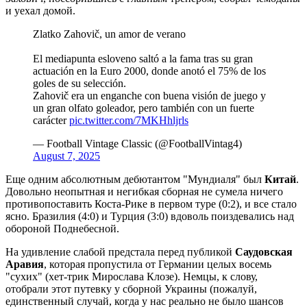
и уехал домой.
Zlatko Zahovič, un amor de verano️
El mediapunta esloveno saltó a la fama tras su gran
actuación en la Euro 2000, donde anotó el 75% de los
goles de su selección.
Zahovič era un enganche con buena visión de juego y
un gran olfato goleador, pero también con un fuerte
carácter
pic.twitter.com/7MKHhljrls
— Football Vintage Classic (@FootballVintag4)
August 7, 2025
Еще одним абсолютным дебютантом "Мундиаля" был
Китай
.
Довольно неопытная и негибкая сборная не сумела ничего
противопоставить Коста-Рике в первом туре (0:2), и все стало
ясно. Бразилия (4:0) и Турция (3:0) вдоволь поиздевались над
обороной Поднебесной.
На удивление слабой предстала перед публикой
Саудовская
Аравия
, которая пропустила от Германии целых восемь
"сухих" (хет-трик Мирослава Клозе). Немцы, к слову,
отобрали этот путевку у сборной Украины (пожалуй,
единственный случай, когда у нас реально не было шансов