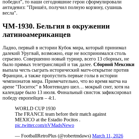
победил", то наши сегодняшние герои сформулировали
антидевиз: "Пришёл, получил полную корзину, сушишь
весла".
ЧМ-1930. Бельгия в окружении
латиноамериканцев
Ладно, первый в истории Кубок мира, который принимал
далекий Уругвай, возможно, еще не воспринимался столь
серьезно. Совершенно новый турнир, всего 13 сборных, не
было прямых телетрансляций и так далее.
Сборной Мексики
выпала честь сыграть исторический матч-открытие против
Франции, а также пропустить первые голы в истории
чемпионатов мира. Примечательно, что во время матча на
арене "Поситос" в Монтевидео шел… мокрый снег, хотя на
календаре было 13 июля. Финальный свисток зафиксировал
победу европейцев – 4:1.
WORLD CUP 1930
The FRANCE team before their match against
MEXICO at the Estadio Pocitos .
pic.twitter.com/nVMadsNewo
— FootballRetroPlus (@robertmdaws)
March 11, 2026