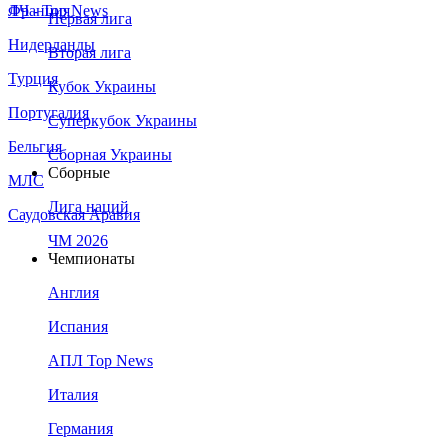
Франция
ЛЧ - Top News
Первая лига
Нидерланды
Вторая лига
Турция
Кубок Украины
Португалия
Суперкубок Украины
Бельгия
Сборная Украины
Сборные
МЛС
Лига наций
Саудовская Аравия
ЧМ 2026
Чемпионаты
Англия
Испания
АПЛ Top News
Италия
Германия