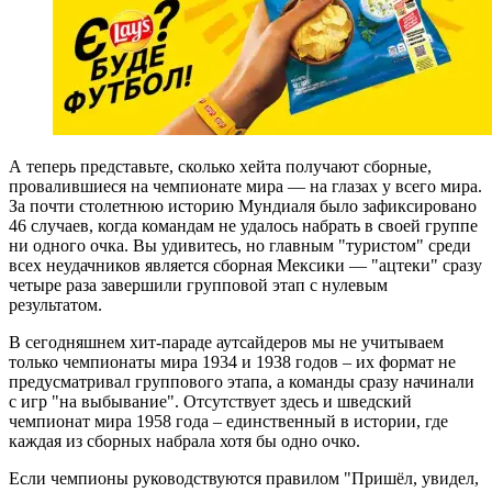
А теперь представьте, сколько хейта получают сборные,
провалившиеся на чемпионате мира — на глазах у всего мира.
За почти столетнюю историю Мундиаля было зафиксировано
46 случаев, когда командам не удалось набрать в своей группе
ни одного очка. Вы удивитесь, но главным "туристом" среди
всех неудачников является сборная Мексики — "ацтеки" сразу
четыре раза завершили групповой этап с нулевым
результатом.
В сегодняшнем хит-параде аутсайдеров мы не учитываем
только чемпионаты мира 1934 и 1938 годов – их формат не
предусматривал группового этапа, а команды сразу начинали
с игр "на выбывание". Отсутствует здесь и шведский
чемпионат мира 1958 года – единственный в истории, где
каждая из сборных набрала хотя бы одно очко.
Если чемпионы руководствуются правилом "Пришёл, увидел,