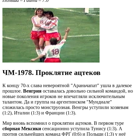
Польша – Гаити – 7:0
ЧМ-1978. Проклятие ацтеков
К концу 70-х слава невероятной "Араньчапат" ушла в далекое
прошлое.
Венгрия
оставалась довольно сильной командой, но
новые поколения игроков не впечатляли исключительным
талантом. Да и группа на аргентинском "Мундиале"
сложилась просто монструозная. Венгры уступили хозяевам
(1:2), Италии (1:3) и Франции (1:3).
Мир вновь вспомнил о проклятии ацтеков. В первом туре
сборная Мексики
сенсационно уступила Тунису (1:3). А
против сильнейших команд ФРГ (0:6) и Польши (1:3) у неё