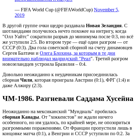
— FIFA World Cup (@FIFAWorldCup)
November 5,
2019
В другой группе очки щедро раздавала
Новая Зеландия
. С
шотландцами получилось нечто похожее на интригу, когда
"Олл Уайтс" сократили разрыв до минимума после 0:3, но всё
же уступили 2:5. Во втором туре — ещё один разгром — от
СССР (0:3). Два гола советской сборной на счету динамовцев
Сергея Балтачи и
Олега Блохина, за которым в те дни
внимательно наблюдал мадридский "Реал
". Третий разгром
новозеландцев устроила Бразилия – 0:4.
Довольно неожиданно к неудачникам присоединилась
сборная
Чили
, которая проиграла Австрии (0:1), ФРГ (1:4) и
даже Алжиру (2:3).
ЧМ-1986. Разгневали Саддама Хусейна
Неожиданно на мексиканский "Мундиаль" пробилась
сборная Канады
. От "хоккеистов" не ждали ничего
особенного, но им удалось, по крайней мере, не опозориться
разгромными поражениями. От Франции пропустили лишь в
концовке матча (0:1), а Венгрии и СССР уступили по 0:2. За