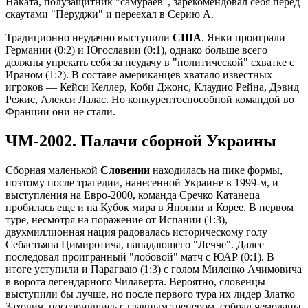
Наката, полузащитник "самураев", зарекомендовал себя перед
скаутами "Перуджи" и переехал в Серию А.
Традиционно неудачно выступили
США
. Янки проиграли
Германии (0:2) и Югославии (0:1), однако больше всего
должны упрекать себя за неудачу в "политической" схватке с
Ираном (1:2). В составе американцев хватало известных
игроков — Кейси Келлер, Коби Джонс, Клаудио Рейна, Дэвид
Режис, Алекси Лалас. Но конкурентоспособной командой во
Франции они не стали.
ЧМ-2002. Палачи сборной Украины
Сборная маленькой
Словении
находилась на пике формы,
поэтому после трагедии, нанесенной Украине в 1999-м, и
выступления на Евро-2000, команда Сречко Катанеца
пробилась еще и на Кубок мира в Японии и Корее. В первом
туре, несмотря на поражение от Испании (1:3),
двухмиллионная нация радовалась историческому голу
Себастьяна Цимиротича, нападающего "Лечче". Далее
последовал проигранный "лобовой" матч с ЮАР (0:1). В
итоге уступили и Парагваю (1:3) с голом Миленко Ачимовича
в ворота легендарного Чилаверта. Вероятно, словенцы
выступили бы лучше, но после первого тура их лидер Златко
Захович, поссорившись с главным тренером, собрал чемоданы