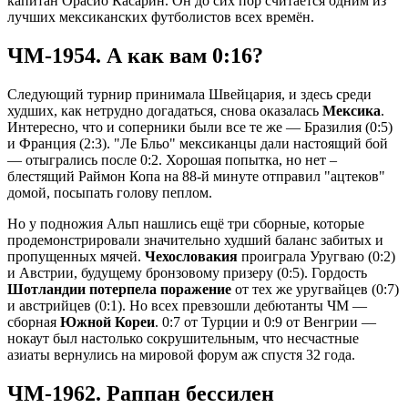
капитан Орасио Касарин. Он до сих пор считается одним из
лучших мексиканских футболистов всех времён.
ЧМ-1954. А как вам 0:16?
Следующий турнир принимала Швейцария, и здесь среди
худших, как нетрудно догадаться, снова оказалась
Мексика
.
Интересно, что и соперники были все те же — Бразилия (0:5)
и Франция (2:3). "Ле Бльо" мексиканцы дали настоящий бой
— отыгрались после 0:2. Хорошая попытка, но нет –
блестящий Раймон Копа на 88-й минуте отправил "ацтеков"
домой, посыпать голову пеплом.
Но у подножия Альп нашлись ещё три сборные, которые
продемонстрировали значительно худший баланс забитых и
пропущенных мячей.
Чехословакия
проиграла Уругваю (0:2)
и Австрии, будущему бронзовому призеру (0:5). Гордость
Шотландии потерпела поражение
от тех же уругвайцев (0:7)
и австрийцев (0:1). Но всех превзошли дебютанты ЧМ —
сборная
Южной Кореи
. 0:7 от Турции и 0:9 от Венгрии —
нокаут был настолько сокрушительным, что несчастные
азиаты вернулись на мировой форум аж спустя 32 года.
ЧМ-1962. Раппан бессилен