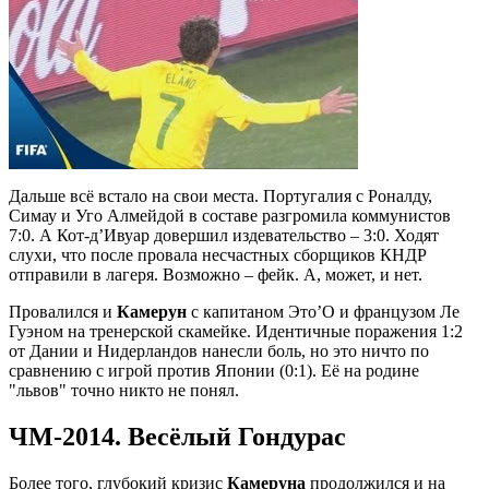
Дальше всё встало на свои места. Португалия с Роналду,
Симау и Уго Алмейдой в составе разгромила коммунистов
7:0. А Кот-д’Ивуар довершил издевательство – 3:0. Ходят
слухи, что после провала несчастных сборщиков КНДР
отправили в лагеря. Возможно – фейк. А, может, и нет.
Провалился и
Камерун
с капитаном Это’О и французом Ле
Гуэном на тренерской скамейке. Идентичные поражения 1:2
от Дании и Нидерландов нанесли боль, но это ничто по
сравнению с игрой против Японии (0:1). Её на родине
"львов" точно никто не понял.
ЧМ-2014. Весёлый Гондурас
Более того, глубокий кризис
Камеруна
продолжился и на