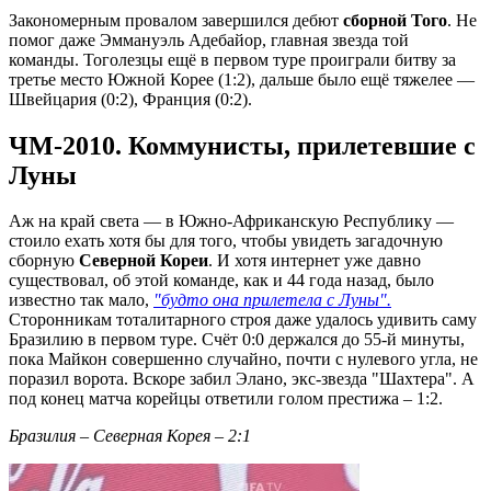
Закономерным провалом завершился дебют
сборной Того
. Не
помог даже Эммануэль Адебайор, главная звезда той
команды. Тоголезцы ещё в первом туре проиграли битву за
третье место Южной Корее (1:2), дальше было ещё тяжелее —
Швейцария (0:2), Франция (0:2).
ЧМ-2010. Коммунисты, прилетевшие с
Луны
Аж на край света — в Южно-Африканскую Республику —
стоило ехать хотя бы для того, чтобы увидеть загадочную
сборную
Северной Кореи
. И хотя интернет уже давно
существовал, об этой команде, как и 44 года назад, было
известно так мало,
"будто она прилетела с Луны".
Сторонникам тоталитарного строя даже удалось удивить саму
Бразилию в первом туре. Счёт 0:0 держался до 55-й минуты,
пока Майкон совершенно случайно, почти с нулевого угла, не
поразил ворота. Вскоре забил Элано, экс-звезда "Шахтера". А
под конец матча корейцы ответили голом престижа – 1:2.
Бразилия – Северная Корея – 2:1