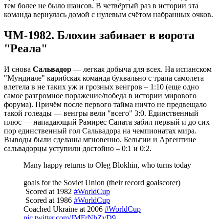
тем более не было шансов. В четвёртый раз в истории эта
команда вернулась домой с нулевым счётом набранных очков.
ЧМ-1982. Блохин забивает в ворота
"Реала"
И снова
Сальвадор
— легкая добыча для всех. На испанском
"Мундиале" карибская команда буквально с трапа самолета
влетела в не таких уж и грозных венгров – 1:10 (еще одно
самое разгромное поражение/победа в истории мирового
форума). Причём после первого тайма ничто не предвещало
такой голеады — венгры вели "всего" 3:0. Единственный
плюс — нападающий Рамирес Сапата забил первый и до сих
пор единственный гол Сальвадора на чемпионатах мира.
Выводы были сделаны мгновенно. Бельгии и Аргентине
сальвадорцы уступили достойно – 0:1 и 0:2.
Many happy returns to Oleg Blokhin, who turns today
goals for the Soviet Union (their record goalscorer)
️ Scored at 1982
#WorldCup
️ Scored at 1986
#WorldCup
Coached Ukraine at 2006
#WorldCup
pic.twitter.com/JMFrNhZyD9