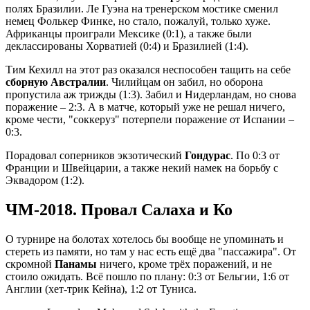
полях Бразилии. Ле Гуэна на тренерском мостике сменил
немец Фолькер Финке, но стало, пожалуй, только хуже.
Африканцы проиграли Мексике (0:1), а также были
деклассированы Хорватией (0:4) и Бразилией (1:4).
Тим Кехилл на этот раз оказался неспособен тащить на себе
сборную Австралии
. Чилийцам он забил, но оборона
пропустила аж трижды (1:3). Забил и Нидерландам, но снова
поражение – 2:3. А в матче, который уже не решал ничего,
кроме чести, "соккеруз" потерпели поражение от Испании –
0:3.
Порадовал соперников экзотический
Гондурас
. По 0:3 от
Франции и Швейцарии, а также некий намек на борьбу с
Эквадором (1:2).
ЧМ-2018. Провал Салаха и Ко
О турнире на болотах хотелось бы вообще не упоминать и
стереть из памяти, но там у нас есть ещё два "пассажира". От
скромной
Панамы
ничего, кроме трёх поражений, и не
стоило ожидать. Всё пошло по плану: 0:3 от Бельгии, 1:6 от
Англии (хет-трик Кейна), 1:2 от Туниса.