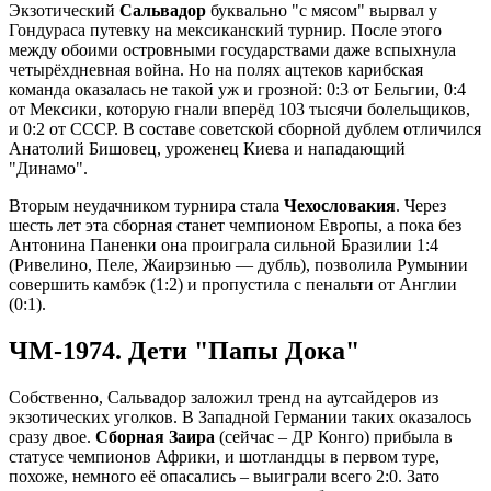
Экзотический
Сальвадор
буквально "с мясом" вырвал у
Гондураса путевку на мексиканский турнир. После этого
между обоими островными государствами даже вспыхнула
четырёхдневная война. Но на полях ацтеков карибская
команда оказалась не такой уж и грозной: 0:3 от Бельгии, 0:4
от Мексики, которую гнали вперёд 103 тысячи болельщиков,
и 0:2 от СССР. В составе советской сборной дублем отличился
Анатолий Бишовец, уроженец Киева и нападающий
"Динамо".
Вторым неудачником турнира стала
Чехословакия
. Через
шесть лет эта сборная станет чемпионом Европы, а пока без
Антонина Паненки она проиграла сильной Бразилии 1:4
(Ривелино, Пеле, Жаирзинью — дубль), позволила Румынии
совершить камбэк (1:2) и пропустила с пенальти от Англии
(0:1).
ЧМ-1974. Дети "Папы Дока"
Собственно, Сальвадор заложил тренд на аутсайдеров из
экзотических уголков. В Западной Германии таких оказалось
сразу двое.
Сборная Заира
(сейчас – ДР Конго) прибыла в
статусе чемпионов Африки, и шотландцы в первом туре,
похоже, немного её опасались – выиграли всего 2:0. Зато