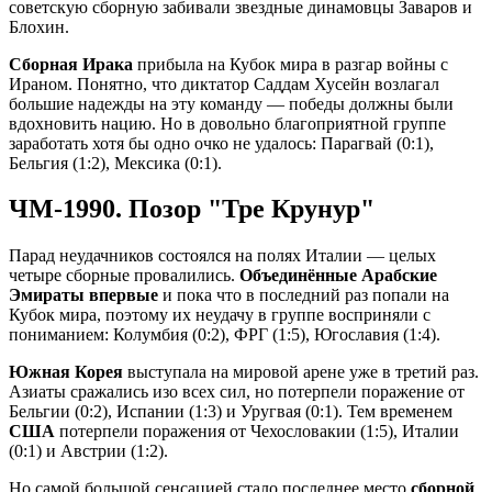
советскую сборную забивали звездные динамовцы Заваров и
Блохин.
Сборная Ирака
прибыла на Кубок мира в разгар войны с
Ираном. Понятно, что диктатор Саддам Хусейн возлагал
большие надежды на эту команду — победы должны были
вдохновить нацию. Но в довольно благоприятной группе
заработать хотя бы одно очко не удалось: Парагвай (0:1),
Бельгия (1:2), Мексика (0:1).
ЧМ-1990. Позор "Тре Крунур"
Парад неудачников состоялся на полях Италии — целых
четыре сборные провалились.
Объединённые Арабские
Эмираты впервые
и пока что в последний раз попали на
Кубок мира, поэтому их неудачу в группе восприняли с
пониманием: Колумбия (0:2), ФРГ (1:5), Югославия (1:4).
Южная Корея
выступала на мировой арене уже в третий раз.
Азиаты сражались изо всех сил, но потерпели поражение от
Бельгии (0:2), Испании (1:3) и Уругвая (0:1). Тем временем
США
потерпели поражения от Чехословакии (1:5), Италии
(0:1) и Австрии (1:2).
Но самой большой сенсацией стало последнее место
сборной