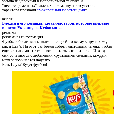
засыпали упреками в неправильной тактике и
"несвоевременных" заменах, а команду за отсутствие
характера прозвали
"мохеровыми полотенцами
".
кстати
Блохин и его команда: где сейчас герои, которые впервые
вывели Украину на Кубок мира
реклама
рекламная информация
Футбол объединяет миллионы людей по всему миру так же,
как и Lay’s. На этот раз бренд собрал настоящих легенд, чтобы
еще раз напомнить: главное — это эмоции от игры. И когда
они сочетаются с любимыми хрустящими снеками, каждый
матч запоминается надолго.
Есть Lay’s? Будет футбол!