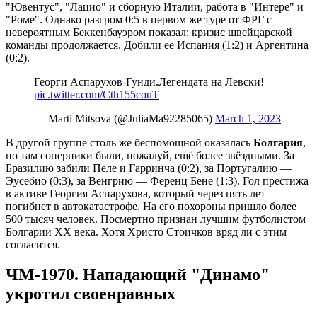
"Ювентус", "Лацио" и сборную Италии, работа в "Интере" и
"Роме". Однако разгром 0:5 в первом же туре от ФРГ с
невероятным Беккенбауэром показал: кризис швейцарской
команды продолжается. Добили её Испания (1:2) и Аргентина
(0:2).
Георги Аспарухов-Гунди.Легендата на Левски!
pic.twitter.com/Cth155couT
— Marti Mitsova (@JuliaMa92285065)
March 1, 2023
В другой группе столь же беспомощной оказалась
Болгария
,
но там соперники были, пожалуй, ещё более звёздными. За
Бразилию забили Пеле и Гарринча (0:2), за Португалию —
Эусебио (0:3), за Венгрию — Ференц Бене (1:3). Гол престижа
в активе Георгия Аспарухова, который через пять лет
погибнет в автокатастрофе. На его похороны пришло более
500 тысяч человек. Посмертно признан лучшим футболистом
Болгарии ХХ века. Хотя Христо Стоичков вряд ли с этим
согласится.
ЧМ-1970. Нападающий "Динамо"
укротил своенравных