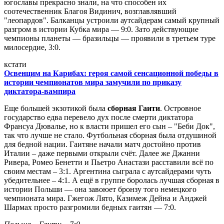
югославы прекрасно знали, на что способен их
соотечественник Благоя Видинич, возглавлявший
"леопардов". Балканцы устроили аутсайдерам самый крупный
разгром в истории Кубка мира — 9:0. Зато действующие
чемпионы планеты — бразильцы — проявили в третьем туре
милосердие, 3:0.
кстати
Освенцим на Карибах: героя самой сенсационной победы в
истории чемпионатов мира замучили по приказу
диктатора-вампира
Еще большей экзотикой была
сборная Гаити
. Островное
государство едва перевело дух после смерти диктатора
Франсуа Дювалье, но к власти пришел его сын – "Беби Док",
так что лучше не стало. Футбольная сборная была отдушиной
для бедной нации. Гаитяне начали матч достойно против
Италии – даже первыми открыли счёт. Далее же Джанни
Ривера, Ромео Бенетти и Пьетро Анастази расставили всё по
своим местам – 3:1. Аргентина сыграла с аутсайдерами чуть
убедительнее – 4:1. А ещё в группе боролась лучшая сборная в
истории Польши — она завоюет бронзу того немецкого
чемпионата мира. Гжегож Лято, Казимеж Дейна и Анджей
Шармах просто разгромили бедных гаитян — 7:0.