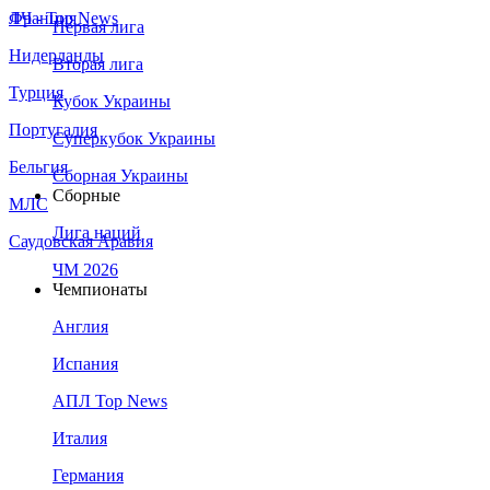
Франция
ЛЧ - Top News
Первая лига
Нидерланды
Вторая лига
Турция
Кубок Украины
Португалия
Суперкубок Украины
Бельгия
Сборная Украины
Сборные
МЛС
Лига наций
Саудовская Аравия
ЧМ 2026
Чемпионаты
Англия
Испания
АПЛ Top News
Италия
Германия