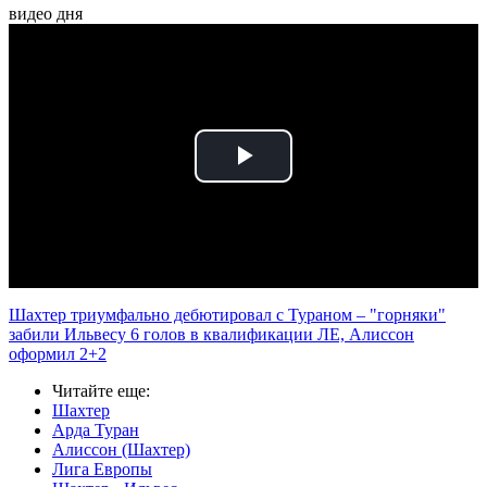
видео дня
Play
Video
Шахтер триумфально дебютировал с Тураном – "горняки"
забили Ильвесу 6 голов в квалификации ЛЕ, Алиссон
оформил 2+2
Читайте еще
:
Шахтер
Арда Туран
Алиссон (Шахтер)
Лига Европы