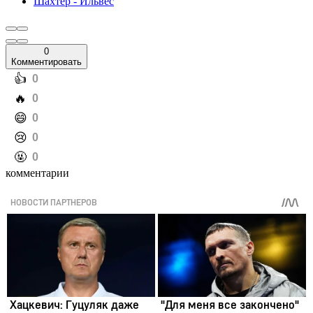
Шахтер - Ильвес
0
Комментировать
️👍
0
️🔥
0
️😄
0
️😢
0
️🤬
0
комментарии