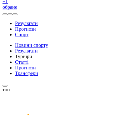
+
1
обране
Результати
Прогнози
Спорт
Новини спорту
Результати
Турніри
Статті
Прогнози
Трансфери
топ