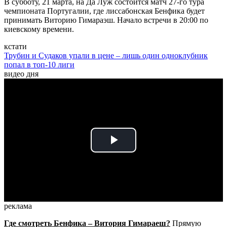
В субботу, 21 марта, на Да Луж состоится матч 27-го тура
чемпионата Португалии, где лиссабонская Бенфика будет
принимать Виторию Гимараэш. Начало встречи в 20:00 по
киевскому времени.
кстати
Трубин и Судаков упали в цене – лишь один одноклубник
попал в топ-10 лиги
видео дня
Play
Video
реклама
Где смотреть Бенфика – Витория Гимараеш?
Прямую