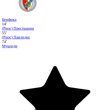
Бенфика
14’
(Риос)
Престианни
55’
(Риос)
Павлидис
74’
Мукенди