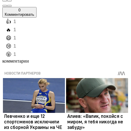
0
Комментировать
️👍
1
️🔥
1
️😄
1
️😢
1
️🤬
1
комментарии