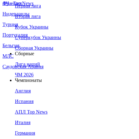
Франция
ЛЧ - Top News
Первая лига
Нидерланды
Вторая лига
Турция
Кубок Украины
Португалия
Суперкубок Украины
Бельгия
Сборная Украины
Сборные
МЛС
Лига наций
Саудовская Аравия
ЧМ 2026
Чемпионаты
Англия
Испания
АПЛ Top News
Италия
Германия