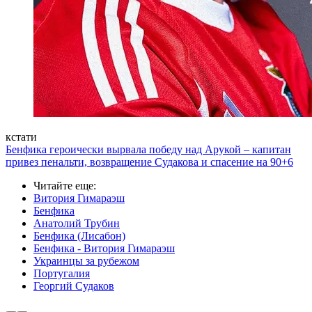
кстати
Бенфика героически вырвала победу над Арукой – капитан
привез пенальти, возвращение Судакова и спасение на 90+6
Читайте еще
:
Витория Гимараэш
Бенфика
Анатолий Трубин
Бенфика (Лисабон)
Бенфика - Витория Гимараэш
Украинцы за рубежом
Португалия
Георгий Судаков