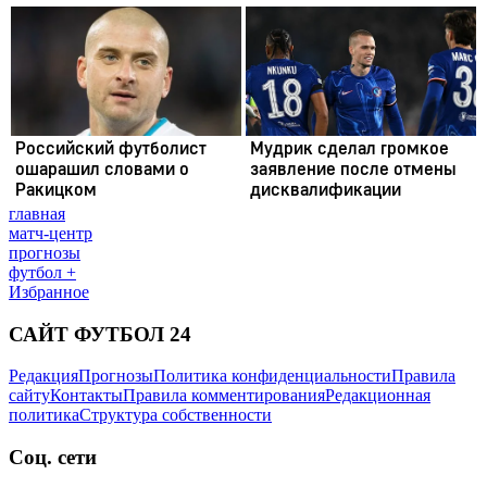
главная
матч-центр
прогнозы
футбол +
Избранное
САЙТ ФУТБОЛ 24
Редакция
Прогнозы
Политика конфиденциальности
Правила
сайту
Контакты
Правила комментирования
Редакционная
политика
Структура собственности
Соц. сети