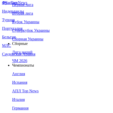
Франция
ЛЧ - Top News
Первая лига
Нидерланды
Вторая лига
Турция
Кубок Украины
Португалия
Суперкубок Украины
Бельгия
Сборная Украины
Сборные
МЛС
Лига наций
Саудовская Аравия
ЧМ 2026
Чемпионаты
Англия
Испания
АПЛ Top News
Италия
Германия