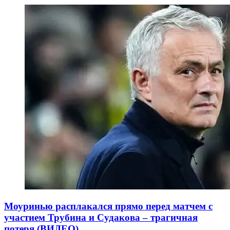
Моуринью расплакался прямо перед матчем с
участием Трубина и Судакова – трагичная
потеря (ВИДЕО)