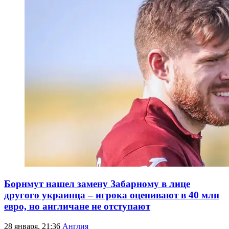
Борнмут нашел замену Забарному в лице
другого украинца – игрока оценивают в 40 млн
евро, но англичане не отступают
28 января, 21:36
Англия