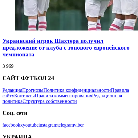
Украинский игрок Шахтера получил
предложение от клуба с топового европейского
чемпионата
3 969
САЙТ ФУТБОЛ 24
Редакция
Прогнозы
Политика конфиденциальности
Правила
сайту
Контакты
Правила комментирования
Редакционная
политика
Структура собственности
Соц. сети
facebook
x
youtube
instagram
telegram
viber
УКРАИНА