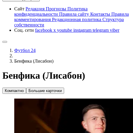
Сайт
Редакция
Прогнозы
Политика
конфиденциальности
Правила сайту
Контакты
Правила
комментирования
Редакционная политика
Структура
собственности
Соц. сети
facebook
x
youtube
instagram
telegram
viber
Футбол 24
Бенфика (Лисабон)
Бенфика (Лисабон)
Компактно
Большие карточки