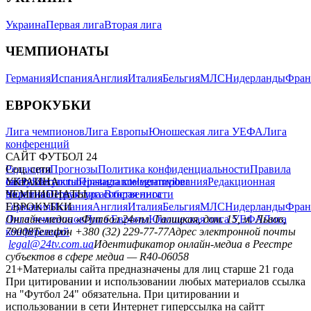
Украина
Первая лига
Вторая лига
ЧЕМПИОНАТЫ
Германия
Испания
Англия
Италия
Бельгия
МЛС
Нидерланды
Фран
ЕВРОКУБКИ
Лига чемпионов
Лига Европы
Юношеская лига УЕФА
Лига
конференций
САЙТ ФУТБОЛ 24
Редакция
Соц. сети
Прогнозы
Политика конфиденциальности
Правила
сайту
facebook
УКРАИНА
Контакты
x
youtube
Правила комментирования
instagram
telegram
viber
Редакционная
политика
Украина
ЧЕМПИОНАТЫ
Первая лига
Структура собственности
Вторая лига
Германия
ЕВРОКУБКИ
Испания
Англия
Италия
Бельгия
МЛС
Нидерланды
Фран
Лига чемпионов
Онлайн-медиа «Футбол 24»
Лига Европы
пл. Галицкая, дом. 15, м. Львов,
Юношеская лига УЕФА
Лига
конференций
79008
Телефон +380 (32) 229-77-77
Адрес электронной почты
legal@24tv.com.ua
Идентификатор онлайн-медиа в Реестре
субъектов в сфере медиа — R40-06058
21+
Материалы сайта предназначены для лиц старше 21 года
При цитировании и использовании любых материалов ссылка
на "Футбол 24" обязательна. При цитировании и
использовании в сети Интернет гиперссылка на сайтт