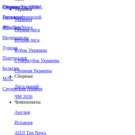
Сборная Украины
Италия
Суперкубок УЕФА
Украина
Германия
Лига конференций
Украина
Франция
ЛЧ - Top News
Первая лига
Нидерланды
Вторая лига
Турция
Кубок Украины
Португалия
Суперкубок Украины
Бельгия
Сборная Украины
Сборные
МЛС
Лига наций
Саудовская Аравия
ЧМ 2026
Чемпионаты
Англия
Испания
АПЛ Top News