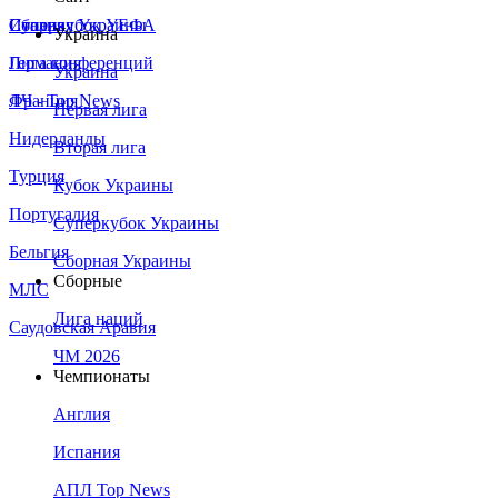
Сборная Украины
Италия
Суперкубок УЕФА
Украина
Германия
Лига конференций
Украина
Франция
ЛЧ - Top News
Первая лига
Нидерланды
Вторая лига
Турция
Кубок Украины
Португалия
Суперкубок Украины
Бельгия
Сборная Украины
Сборные
МЛС
Лига наций
Саудовская Аравия
ЧМ 2026
Чемпионаты
Англия
Испания
АПЛ Top News