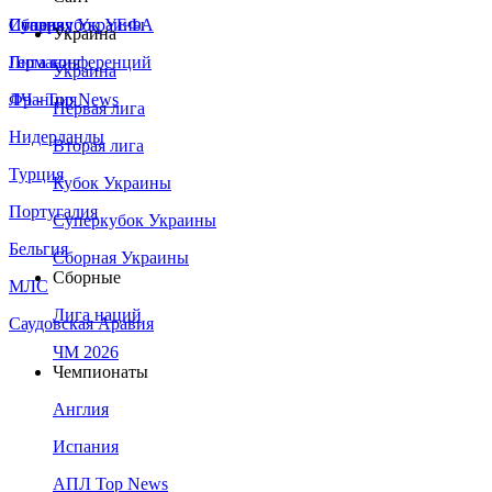
Сборная Украины
Италия
Суперкубок УЕФА
Украина
Германия
Лига конференций
Украина
Франция
ЛЧ - Top News
Первая лига
Нидерланды
Вторая лига
Турция
Кубок Украины
Португалия
Суперкубок Украины
Бельгия
Сборная Украины
Сборные
МЛС
Лига наций
Саудовская Аравия
ЧМ 2026
Чемпионаты
Англия
Испания
АПЛ Top News