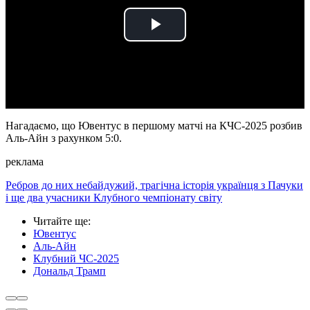
Play
Video
Нагадаємо, що Ювентус в першому матчі на КЧС-2025 розбив
Аль-Айн з рахунком 5:0.
реклама
Ребров до них небайдужий, трагічна історія українця з Пачуки
і ще два учасники Клубного чемпіонату світу
Читайте ще
:
Ювентус
Аль-Айн
Клубний ЧС-2025
Дональд Трамп