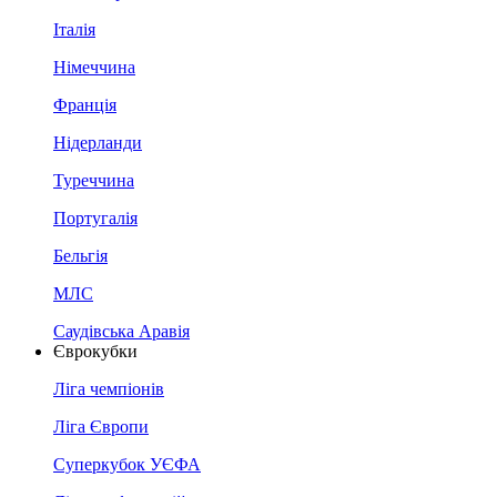
Італія
Німеччина
Франція
Нідерланди
Туреччина
Португалія
Бельгія
МЛС
Саудівська Аравія
Єврокубки
Ліга чемпіонів
Ліга Європи
Суперкубок УЄФА