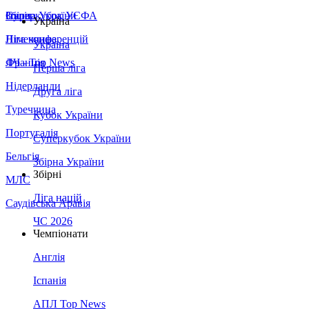
Збірна України
Італія
Суперкубок УЄФА
Україна
Німеччина
Ліга конференцій
Україна
Франція
ЛЧ - Top News
Перша ліга
Нідерланди
Друга ліга
Туреччина
Кубок України
Португалія
Суперкубок України
Бельгія
Збірна України
Збірні
МЛС
Ліга націй
Саудівська Аравія
ЧС 2026
Чемпіонати
Англія
Іспанія
АПЛ Top News