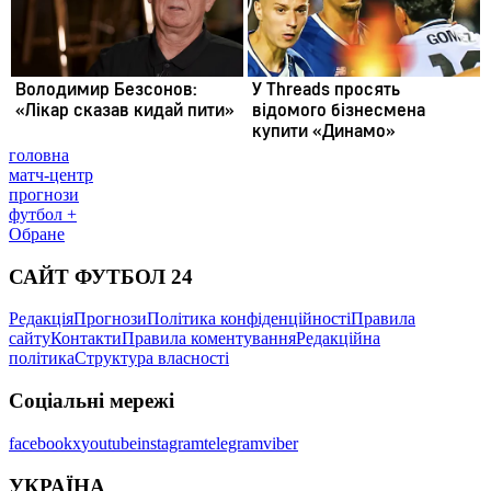
головна
матч-центр
прогнози
футбол +
Обране
САЙТ ФУТБОЛ 24
Редакція
Прогнози
Політика конфіденційності
Правила
сайту
Контакти
Правила коментування
Редакційна
політика
Структура власності
Соціальні мережі
facebook
x
youtube
instagram
telegram
viber
УКРАЇНА