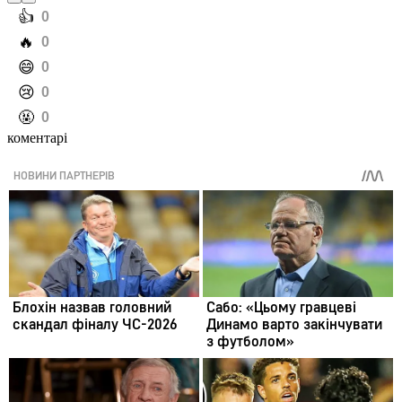
️👍
0
️🔥
0
️😄
0
️😢
0
️🤬
0
коментарі