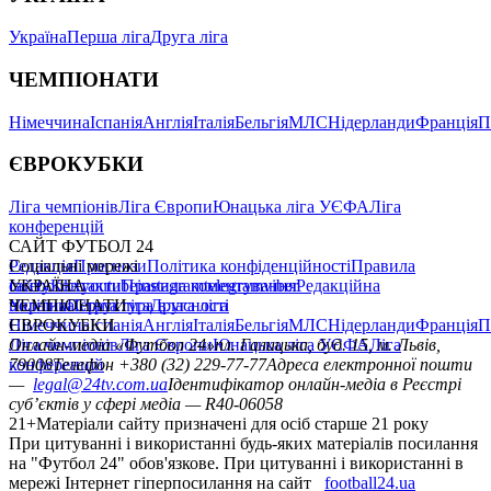
Україна
Перша ліга
Друга ліга
ЧЕМПІОНАТИ
Німеччина
Іспанія
Англія
Італія
Бельгія
МЛС
Нідерланди
Франція
П
ЄВРОКУБКИ
Ліга чемпіонів
Ліга Європи
Юнацька ліга УЄФА
Ліга
конференцій
САЙТ ФУТБОЛ 24
Редакція
Соціальні мережі
Прогнози
Політика конфіденційності
Правила
сайту
facebook
УКРАЇНА
Контакти
x
youtube
Правила коментування
instagram
telegram
viber
Редакційна
політика
Україна
ЧЕМПІОНАТИ
Перша ліга
Структура власності
Друга ліга
Німеччина
ЄВРОКУБКИ
Іспанія
Англія
Італія
Бельгія
МЛС
Нідерланди
Франція
П
Ліга чемпіонів
Онлайн-медіа «Футбол 24»
Ліга Європи
Юнацька ліга УЄФА
пл. Галицька, буд. 15, м. Львів,
Ліга
конференцій
79008
Телефон +380 (32) 229-77-77
Адреса електронної пошти
—
legal@24tv.com.ua
Ідентифікатор онлайн-медіа в Реєстрі
суб’єктів у сфері медіа — R40-06058
21+
Матеріали сайту призначені для осіб старше 21 року
При цитуванні і використанні будь-яких матеріалів посилання
на "Футбол 24" обов'язкове. При цитуванні і використанні в
мережі Інтернет гіперпосилання на сайт
football24.ua