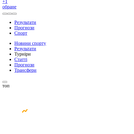
+
1
обране
Результати
Прогнози
Спорт
Новини спорту
Результати
Турніри
Статті
Прогнози
Трансфери
топ