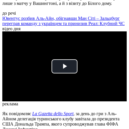
лише з матчу у Вашингтоні, а й з візиту до Білого дому.
до речі
Ювентус розбив Аль-Айн, обігнавши Ман Сіті – Зальцбург
переграв команду з українцем та принизив Реал: Клубний ЧС
відео дня
Play
Video
реклама
Як повідомляє
La Gazetta dello Sport
, за день до гри з Аль-
Айном делегація туринського клубу завітала до президента
США Дональда Трампа, якого супроводжував глава ФІФА