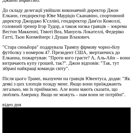
Джанні Інфантіно.
До складу делегації увійшли виконавчий директор Джон
Елканн, гендиректор Юве Мауріціо Сканавіно, спортивний
директор Джорджо К'єлліні, гендиректор Дам'єн Комоллі,
головний тренер Ігор Тудор, а також низка гравців – зокрема
Вестон Маккенні, Тімоті Веа, Мануель Локателлі, Федеріко
Гатті, Тьон Копмейнерс і Душан Влахович.
"Стара синьйора" подарувала Трампу фірмову чорно-білу
футболку з номером 47. Президент США, звертаючись до
Елканна, пожартував: "Проти кого граєте? А, Аль-Айн – вони
витрачають купу грошей, так?". Джон відповів: "Так, тут
зібрані найкращі команди світу".
Після цього Трамп, вказуючи на гравців Ювентуса, додав: "Як
деякі з цих хлопців позаду мене. Якщо вони приїжджають
легально, ми їх приймаємо. Але вони мають сказати, що
люблять Америку. Якщо не можуть – нам вони не потрібні".
відео дня