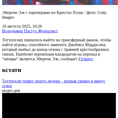
Эберечи Эзе с партнерами по Кристал Пэлас / фото: Getty
Images
10 августа 2025, 10:26
Володимир Пастух
Журналист
Тоттенхэму пришлось выйти на трансферный рынок, чтобы
найти игрока, способного заменить Джеймса Мэддисона,
который выбыл до конца сезона с травмой крестообразных
связок. Наиболее вероятным кандидатом на переход в
“шпоры” является Эберечи Эзе, сообщает
Fichajes
.
кстати
Тоттенхэм теряет своего лидера – разрыв связки и минус
сезон
видео дня