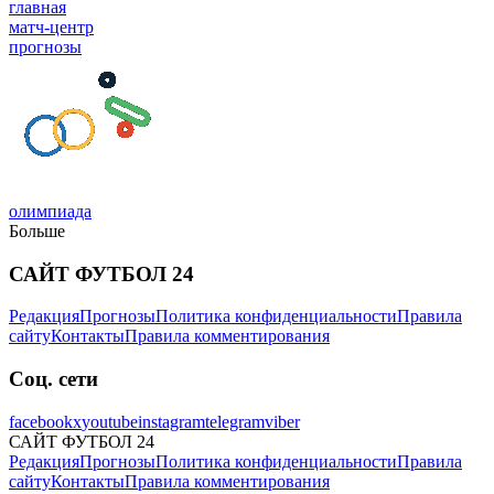
главная
матч-центр
прогнозы
олимпиада
Больше
САЙТ ФУТБОЛ 24
Редакция
Прогнозы
Политика конфиденциальности
Правила
сайту
Контакты
Правила комментирования
Соц. сети
facebook
x
youtube
instagram
telegram
viber
САЙТ ФУТБОЛ 24
Редакция
Прогнозы
Политика конфиденциальности
Правила
сайту
Контакты
Правила комментирования