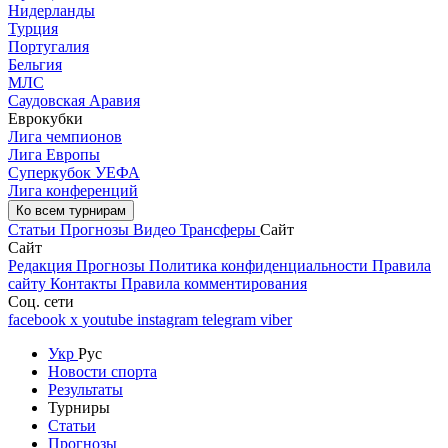
Нидерланды
Турция
Португалия
Бельгия
МЛС
Саудовская Аравия
Еврокубки
Лига чемпионов
Лига Европы
Суперкубок УЕФА
Лига конференций
Ко всем турнирам
Статьи
Прогнозы
Видео
Трансферы
Сайт
Сайт
Редакция
Прогнозы
Политика конфиденциальности
Правила
сайту
Контакты
Правила комментирования
Соц. сети
facebook
x
youtube
instagram
telegram
viber
Укр
Рус
Новости спорта
Результаты
Турниры
Статьи
Прогнозы