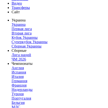
Видео
Трансферы
Сайт
Украина
Украина
Первая лига
Вторая лига
Кубок Украины
Суперкубок Украины
Сборная Украины
Сборные
Лига наций
ЧМ 2026
Чемпионаты
Англия
Испания
Италия
Германия
Франция
Нидерланды
Турция
Португалия
Бельгия
МЛС