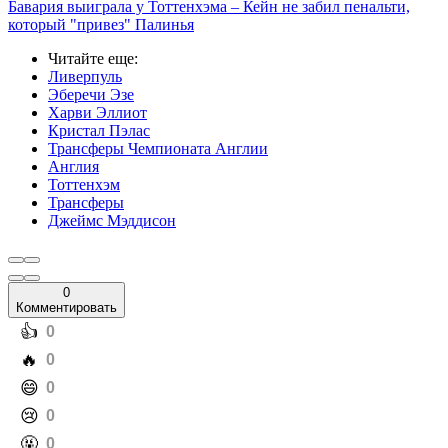
Бавария выиграла у Тоттенхэма – Кейн не забил пенальти,
который "привез" Палинья
Читайте еще
:
Ливерпуль
Эберечи Эзе
Харви Эллиот
Кристал Пэлас
Трансферы Чемпионата Англии
Англия
Тоттенхэм
Трансферы
Джеймс Мэддисон
0
Комментировать
️👍
0
️🔥
0
️😄
0
️😢
0
️🤬
0