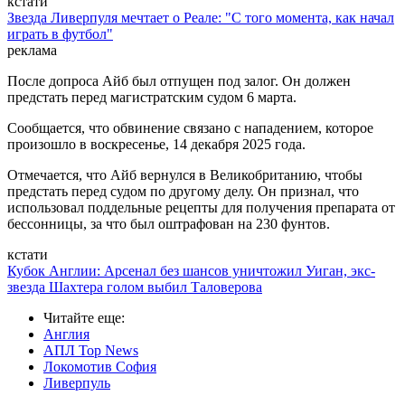
кстати
Звезда Ливерпуля мечтает о Реале: "С того момента, как начал
играть в футбол"
реклама
После допроса Айб был отпущен под залог. Он должен
предстать перед магистратским судом 6 марта.
Сообщается, что обвинение связано с нападением, которое
произошло в воскресенье, 14 декабря 2025 года.
Отмечается, что Айб вернулся в Великобританию, чтобы
предстать перед судом по другому делу. Он признал, что
использовал поддельные рецепты для получения препарата от
бессонницы, за что был оштрафован на 230 фунтов.
кстати
Кубок Англии: Арсенал без шансов уничтожил Уиган, экс-
звезда Шахтера голом выбил Таловерова
Читайте еще
:
Англия
АПЛ Top News
Локомотив София
Ливерпуль