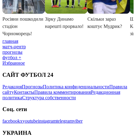
главная
матч-центр
прогнозы
футбол +
Избранное
САЙТ ФУТБОЛ 24
Редакция
Прогнозы
Политика конфиденциальности
Правила
сайту
Контакты
Правила комментирования
Редакционная
политика
Структура собственности
Соц. сети
facebook
x
youtube
instagram
telegram
viber
УКРАИНА