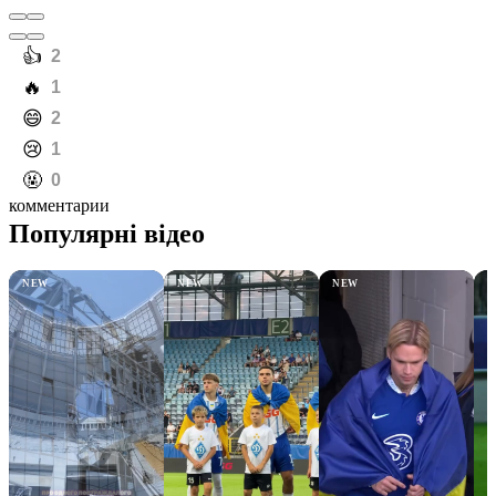
️👍
2
️🔥
1
️😄
2
️😢
1
️🤬
0
комментарии