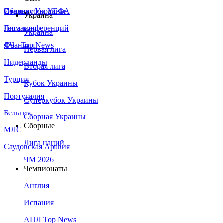
Сборная Украины
Италия
Суперкубок УЕФА
Украина
Германия
Лига конференций
Украина
Франция
ЛЧ - Top News
Первая лига
Нидерланды
Вторая лига
Турция
Кубок Украины
Португалия
Суперкубок Украины
Бельгия
Сборная Украины
Сборные
МЛС
Лига наций
Саудовская Аравия
ЧМ 2026
Чемпионаты
Англия
Испания
АПЛ Top News